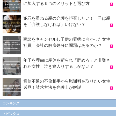
に加入する５つのメリットと選び方
犯罪を重ねる親の介護を拒否したい！ 子は親
を「介護しなければ」いけない？
商談をキャンセルし子供の看病に向かった女性
社員 会社の解雇処分に問題はあるのか？
年子を理由に産休を断られ「辞めろ」と非難さ
れた女性 泣き寝入りするしかない？
音信不通の不倫相手から慰謝料を取りたい女性
必見！請求方法を弁護士が解説
ランキング
トピックス