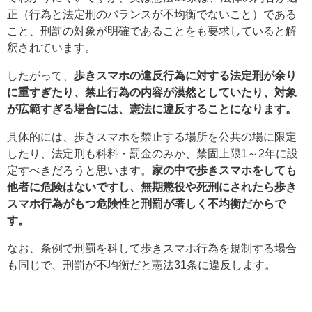
正（行為と法定刑のバランスが不均衡でないこと）である
こと、刑罰の対象が明確であることをも要求していると解
釈されています。
したがって、
歩きスマホの違反行為に対する法定刑が余り
に重すぎたり、禁止行為の内容が漠然としていたり、対象
が広範すぎる場合には、憲法に違反することになります。
具体的には、歩きスマホを禁止する場所を公共の場に限定
したり、法定刑も科料・罰金のみか、禁固上限1～2年に設
定すべきだろうと思います。
家の中で歩きスマホをしても
他者に危険はないですし、無期懲役や死刑にされたら歩き
スマホ行為がもつ危険性と刑罰が著しく不均衡だからで
す。
なお、条例で刑罰を科して歩きスマホ行為を規制する場合
も同じで、刑罰が不均衡だと憲法31条に違反します。