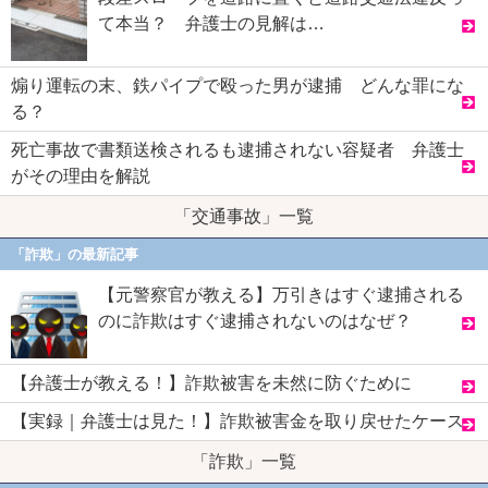
て本当？ 弁護士の見解は…
煽り運転の末、鉄パイプで殴った男が逮捕 どんな罪にな
る？
死亡事故で書類送検されるも逮捕されない容疑者 弁護士
がその理由を解説
「交通事故」一覧
「詐欺」の最新記事
【元警察官が教える】万引きはすぐ逮捕される
のに詐欺はすぐ逮捕されないのはなぜ？
【弁護士が教える！】詐欺被害を未然に防ぐために
【実録｜弁護士は見た！】詐欺被害金を取り戻せたケース
「詐欺」一覧