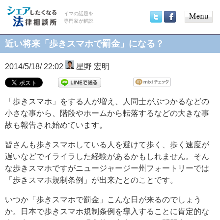
イマの話題を
専門家が解説
Main
Twitter
Facebook
menu
近い将来「歩きスマホで罰金」になる？
2014/5/18/ 22:02
星野 宏明
「歩きスマホ」をする人が増え、人同士がぶつかるなどの
小さな事から、階段やホームから転落するなどの大きな事
故も報告され始めています。
皆さんも歩きスマホしている人を避けて歩く、歩く速度が
遅いなどでイライラした経験があるかもしれません。そん
な歩きスマホですがニュージャージー州フォートリーでは
「歩きスマホ規制条例」が出来たとのことです。
いつか「歩きスマホで罰金」こんな日が来るのでしょう
か。日本で歩きスマホ規制条例を導入することに肯定的な