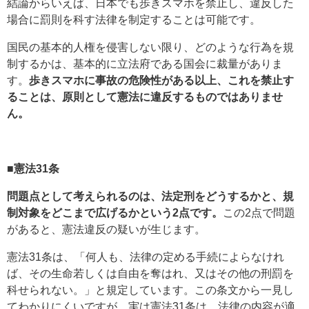
結論からいえば、日本でも歩きスマホを禁止し、違反した
場合に罰則を科す法律を制定することは可能です。
国民の基本的人権を侵害しない限り、どのような行為を規
制するかは、基本的に立法府である国会に裁量がありま
す。
歩きスマホに事故の危険性がある以上、これを禁止す
ることは、原則として憲法に違反するものではありませ
ん。
■憲法31条
問題点として考えられるのは、法定刑をどうするかと、規
制対象をどこまで広げるかという2点です。
この2点で問題
があると、憲法違反の疑いが生じます。
憲法31条は、「何人も、法律の定める手続によらなけれ
ば、その生命若しくは自由を奪はれ、又はその他の刑罰を
科せられない。」と規定しています。この条文から一見し
てわかりにくいですが、実は憲法31条は、法律の内容が適