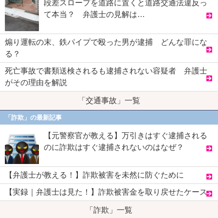
段差スロープを道路に置くと道路交通法違反っ
て本当？ 弁護士の見解は…
煽り運転の末、鉄パイプで殴った男が逮捕 どんな罪にな
る？
死亡事故で書類送検されるも逮捕されない容疑者 弁護士
がその理由を解説
「交通事故」一覧
「詐欺」の最新記事
【元警察官が教える】万引きはすぐ逮捕される
のに詐欺はすぐ逮捕されないのはなぜ？
【弁護士が教える！】詐欺被害を未然に防ぐために
【実録｜弁護士は見た！】詐欺被害金を取り戻せたケース
「詐欺」一覧