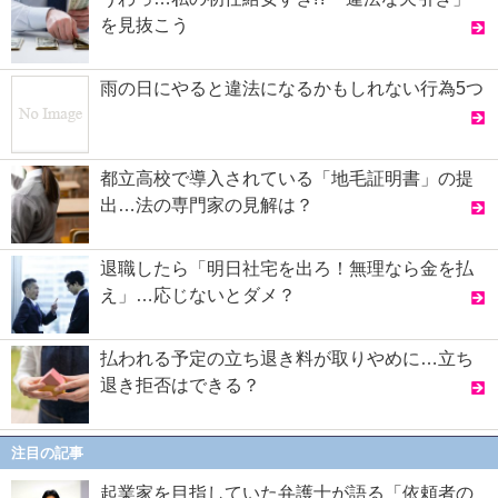
を見抜こう
雨の日にやると違法になるかもしれない行為5つ
都立高校で導入されている「地毛証明書」の提
出…法の専門家の見解は？
退職したら「明日社宅を出ろ！無理なら金を払
え」…応じないとダメ？
払われる予定の立ち退き料が取りやめに…立ち
退き拒否はできる？
注目の記事
起業家を目指していた弁護士が語る「依頼者の