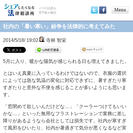
イマの話題を
専門家が解説
Main
Twitter
Facebook
menu
社内の「暑い寒い」紛争を法律的に考えてみた
2014/5/18/ 19:02
寺林 智栄
5月に入り、暖かな陽気が感じられる日も増えてきました。
とはいえ真夏に入っているわけではないので、衣服の選択
によっては急な気温の変化に対応できずに、暑すぎたり寒
すぎたりと意外な不便を感じることが多いようにも思いま
す。
「窓閉めて欲しいんだけどな…」「クーラーつけてもいい
かな…」といった無用なフラストレーションで業務に差し
障りがあるようなら会社としては損失です。社内が寒すぎ
て風邪をひいたり、社内が暑過ぎて気分が悪くなるなど実