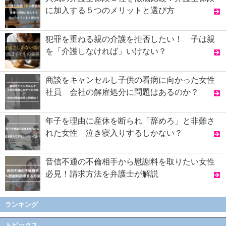
に加入する５つのメリットと選び方
犯罪を重ねる親の介護を拒否したい！ 子は親
を「介護しなければ」いけない？
商談をキャンセルし子供の看病に向かった女性
社員 会社の解雇処分に問題はあるのか？
年子を理由に産休を断られ「辞めろ」と非難さ
れた女性 泣き寝入りするしかない？
音信不通の不倫相手から慰謝料を取りたい女性
必見！請求方法を弁護士が解説
ランキング
トピックス