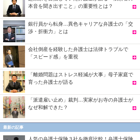
本音を聞き出すこと」の重要性とは？
銀行員から転身…異色キャリアな弁護士の「交
渉・折衝力」とは
会社倒産を経験した弁護士は法律トラブルで
「スピード感」を重視
「離婚問題はストレス軽減が大事」母子家庭で
育った弁護士が語る
「派遣雇い止め」裁判…実家がお寺の弁護士が
なぜ和解できた？
最新の記事
人気の弁護士保険３社を徹底比較！弁護士保険