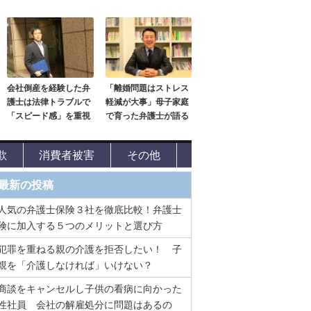
会社倒産を経験した弁
「離婚問題はストレス
護士は法律トラブルで
軽減が大事」母子家庭
「スピード感」を重視
で育った弁護士が語る
欺
消費者被害
その他
最新の投稿
人気の弁護士保険３社を徹底比較！弁護士
険に加入する５つのメリットと選び方
犯罪を重ねる親の介護を拒否したい！ 子
親を「介護しなければ」いけない？
商談をキャンセルし子供の看病に向かった
性社員 会社の解雇処分に問題はあるの