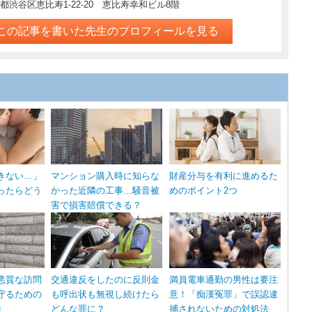
都渋谷区恵比寿1-22-20 恵比寿幸和ビル8階
この記事を書いた先生のプロフィールを見る
きない…」
マンション購入時に知らな
財産分与を有利に進めるた
ったらどう
かった近隣の工事…騒音被
めのポイント2つ
害で損害賠償できる？
悪質な訪問
交通違反をしたのに反則金
満員電車通勤の男性は要注
守るための
も呼出状も無視し続けたら
意！「痴漢冤罪」で誤認逮
法
どんな罪に？
捕されないための対処法