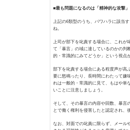
■最も問題になるのは「精神的な攻撃」
上記の6類型のうち、パワハラに該当す
ね。
上司が部下を叱責する場合に、これが
て「暴言」の域に達しているのかの判
的・常識的にみてどうか」という視点
部下を叱責する場合にある程度声が高
要に怒鳴ったり、長時間にわたって嫌
れは一般的・常識的に見て、もはや単
いことに注意しましょう。
そして、その暴言の内容や回数、暴言
とで働く権利を侵害したと認定され、
なお、対面での叱責に限らず、メール