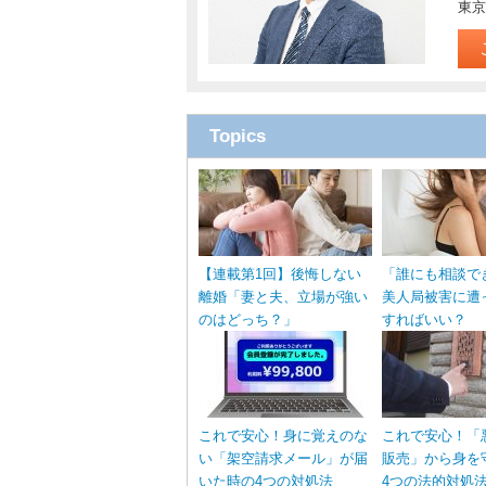
東京
Topics
【連載第1回】後悔しない
「誰にも相談で
離婚「妻と夫、立場が強い
美人局被害に遭
のはどっち？」
すればいい？
これで安心！身に覚えのな
これで安心！「
い「架空請求メール」が届
販売」から身を
いた時の4つの対処法
4つの法的対処