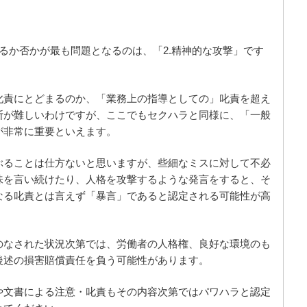
るか否かが最も問題となるのは、「2.精神的な攻撃」です
叱責にとどまるのか、「業務上の指導としての」叱責を超え
断が難しいわけですが、ここでもセクハラと同様に、「一般
が非常に重要といえます。
ぶることは仕方ないと思いますが、些細なミスに対して不必
味を言い続けたり、人格を攻撃するような発言をすると、そ
なる叱責とは言えず「暴言」であると認定される可能性が高
のなされた状況次第では、労働者の人格権、良好な環境のも
後述の損害賠償責任を負う可能性があります。
や文書による注意・叱責もその内容次第ではパワハラと認定