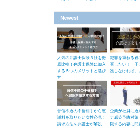
Newest
人気の弁護士保険３社を徹
犯罪を重ねる親
底比較！弁護士保険に加入
否したい！ 子
する５つのメリットと選び
護しなければ」
方
音信不通の不倫相手から慰
企業が社員に通
謝料を取りたい女性必見！
ナ感染予防対策
請求方法を弁護士が解説
限する内容に問