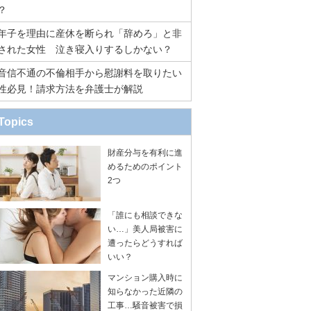
？
年子を理由に産休を断られ「辞めろ」と非
された女性 泣き寝入りするしかない？
音信不通の不倫相手から慰謝料を取りたい
性必見！請求方法を弁護士が解説
Topics
財産分与を有利に進
めるためのポイント
2つ
「誰にも相談できな
い…」美人局被害に
遭ったらどうすれば
いい？
マンション購入時に
知らなかった近隣の
工事…騒音被害で損