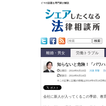
イマの話題を専門家が解説
Twitter
Facebook
Feed
離婚・男女
労働トラブル
知らないと危険！「パワハ
公開日：2014年4月10日
川浪 芳聖
労
更新日：2014年4月14日
※この記事に記載の情報は2014年4月14日
会社に新人が入ってくるこの季節、教