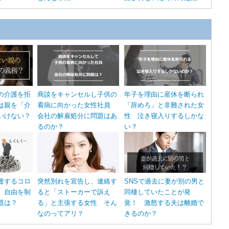
の介護を拒
商談をキャンセルし子供の
年子を理由に産休を断られ
は親を「介
看病に向かった女性社員
「辞めろ」と非難された女
いけない？
会社の解雇処分に問題はあ
性 泣き寝入りするしかな
るのか？
い？
達するコロ
突然別れを宣告し、連絡す
SNSで過去に妻が別の男と
 自由を制
ると「ストーカーで訴え
同棲していたことが発
題は？
る」と主張する女性 そん
覚！ 激怒する夫は離婚で
なのってアリ？
きるのか？