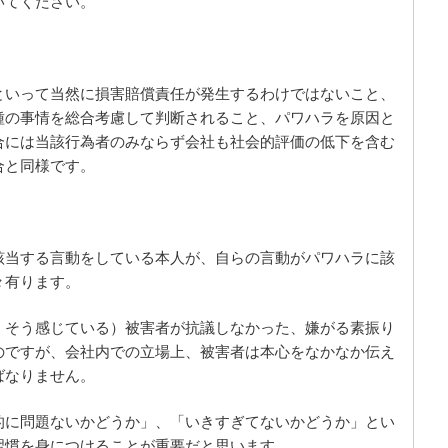
いてください。
といって当然に損害賠償責任が発生するわけではないこと、
種の事情を総合考慮して判断されること、パワハラを原因と
合には当該行為者のみならず会社も社会的評価の低下を含む
合と同様です。
該当する言動をしている本人が、自らの言動がパワハラに該
々有ります。
、そう感じている）被害者が抗議しなかった、嫌がる素振り
のですが、会社内での立場上、被害者は本心をなかなか伝え
ばなりません。
的に問題ないかどうか」、「いきすぎてないかどうか」とい
習慣を身につけることが重要だと思います。