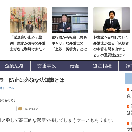
「派遣雇い止め」裁
銀行員から転身…異色
起業家を目指していた
判…実家がお寺の弁護
キャリアな弁護士の
弁護士が語る「依頼者
士がなぜ和解できた？
「交渉・折衝力」とは
の本音を聞き出すこ
と」の重要性とは？
企業法務
交通事故
借金
遺産相続
詐
ラ」防止に必須な法知識とは
働トラブル
保
時点のものです
は
育と称して高圧的な態度で接してしまうケースもあります。
女