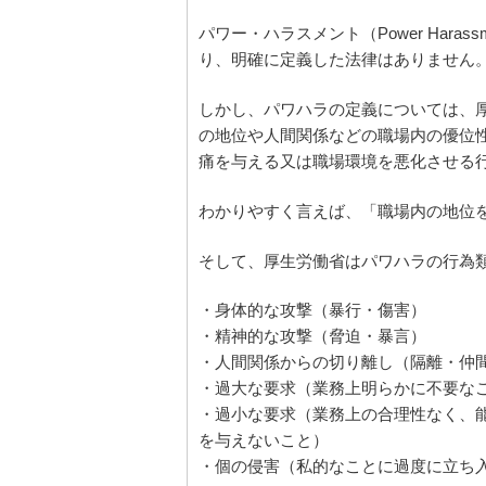
パワー・ハラスメント（Power Har
り、明確に定義した法律はありません
しかし、パワハラの定義については、
の地位や人間関係などの職場内の優位
痛を与える又は職場環境を悪化させる
わかりやすく言えば、「職場内の地位
そして、厚生労働省はパワハラの行為
・身体的な攻撃（暴行・傷害）
・精神的な攻撃（脅迫・暴言）
・人間関係からの切り離し（隔離・仲
・過大な要求（業務上明らかに不要な
・過小な要求（業務上の合理性なく、
を与えないこと）
・個の侵害（私的なことに過度に立ち