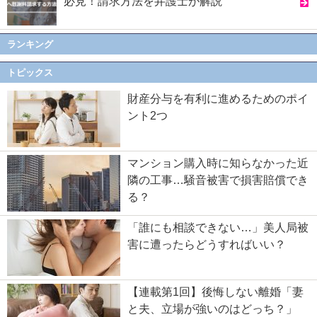
必見！請求方法を弁護士が解説
ランキング
トピックス
財産分与を有利に進めるためのポイ
ント2つ
マンション購入時に知らなかった近
隣の工事…騒音被害で損害賠償でき
る？
「誰にも相談できない…」美人局被
害に遭ったらどうすればいい？
【連載第1回】後悔しない離婚「妻
と夫、立場が強いのはどっち？」