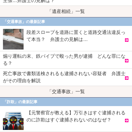
主張…弁護士の見解は？
「遺産相続」一覧
「交通事故」の最新記事
段差スロープを道路に置くと道路交通法違反っ
て本当？ 弁護士の見解は…
煽り運転の末、鉄パイプで殴った男が逮捕 どんな罪にな
る？
死亡事故で書類送検されるも逮捕されない容疑者 弁護士
がその理由を解説
「交通事故」一覧
「詐欺」の最新記事
【元警察官が教える】万引きはすぐ逮捕される
のに詐欺はすぐ逮捕されないのはなぜ？