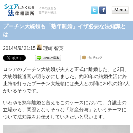
イマの話題を
専門家が解説
Main
Twitter
Facebook
menu
プーチン大統領も「熟年離婚」イザ必要な法知識と
は
2014/4/9/ 21:15
理崎 智英
ロシアのプーチン大統領が夫人と正式に離婚した、と2日、
大統領報道官が明らかにしました。約30年の結婚生活に終
止符を打ったプーチン大統領には夫人との間に20代の娘2人
がいるそうです。
いわゆる熟年離婚と言えるこのケースにおいて、弁護士の
立場から、問題となりそうな「財産分与」というテーマに
ついて法知識をお伝えしていきたいと思います。