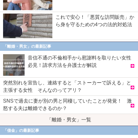
これで安心！「悪質な訪問販売」か
ら身を守るための4つの法的対処法
「離婚・男女」の最新記事
音信不通の不倫相手から慰謝料を取りたい女性
必見！請求方法を弁護士が解説
突然別れを宣告し、連絡すると「ストーカーで訴える」と
主張する女性 そんなのってアリ？
SNSで過去に妻が別の男と同棲していたことが発覚！ 激
怒する夫は離婚できるのか？
「離婚・男女」一覧
「借金」の最新記事