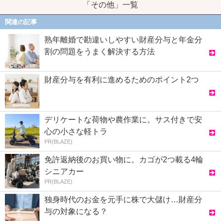
「その他」一覧
関連の記事
熟年離婚で勘違いしやすい財産分与と年金分
割の問題をうまく解決する方法
財産分与を有利に進めるためのポイント2つ
デリケートな荷物や農作業に。サス付きで安
心の小さな軽トラ
PR(BLAZE)
免許返納後のお買い物に。カゴが2つ載る4輪
シニアカー
PR(BLAZE)
独身時代のお金を元手に株で大儲け…財産分
与の対象になる？