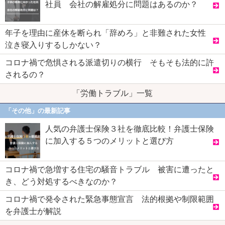
社員 会社の解雇処分に問題はあるのか？
年子を理由に産休を断られ「辞めろ」と非難された女性
泣き寝入りするしかない？
コロナ禍で危惧される派遣切りの横行 そもそも法的に許
されるの？
「労働トラブル」一覧
「その他」の最新記事
人気の弁護士保険３社を徹底比較！弁護士保険
に加入する５つのメリットと選び方
コロナ禍で急増する住宅の騒音トラブル 被害に遭ったと
き、どう対処するべきなのか？
コロナ禍で発令された緊急事態宣言 法的根拠や制限範囲
を弁護士が解説