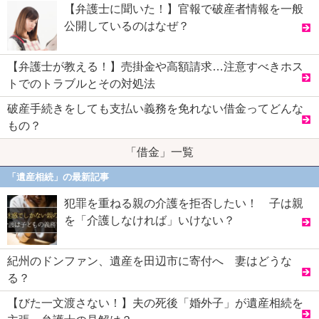
【弁護士に聞いた！】官報で破産者情報を一般
公開しているのはなぜ？
【弁護士が教える！】売掛金や高額請求…注意すべきホス
トでのトラブルとその対処法
破産手続きをしても支払い義務を免れない借金ってどんな
もの？
「借金」一覧
「遺産相続」の最新記事
犯罪を重ねる親の介護を拒否したい！ 子は親
を「介護しなければ」いけない？
紀州のドンファン、遺産を田辺市に寄付へ 妻はどうな
る？
【びた一文渡さない！】夫の死後「婚外子」が遺産相続を