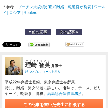
＊参考：
プーチン大統領が正式離婚、報道官が発表 | ワール
ド | ロシア | Reuters
« 前の記事
次の記事 »
りざきともひで
理崎 智英
弁護士
詳しいプロフィールを見る
平成22年弁護士登録。東京弁護士会所属。
特に、離婚・男女問題に詳しい。趣味は、テニス、ビリ
ヤード、靴磨き、将棋。
高島総合法律事務所
。
この記事を書いた先生に相談する