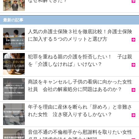
なぜ和解できた？
最新の記事
人気の弁護士保険３社を徹底比較！弁護士保険
に加入する５つのメリットと選び方
犯罪を重ねる親の介護を拒否したい！ 子は親
を「介護しなければ」いけない？
商談をキャンセルし子供の看病に向かった女性
社員 会社の解雇処分に問題はあるのか？
年子を理由に産休を断られ「辞めろ」と非難さ
れた女性 泣き寝入りするしかない？
音信不通の不倫相手から慰謝料を取りたい女性