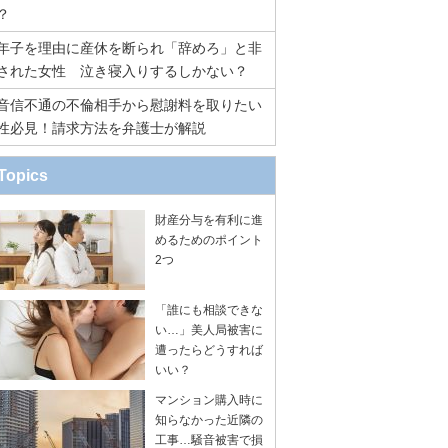
？
年子を理由に産休を断られ「辞めろ」と非
された女性 泣き寝入りするしかない？
音信不通の不倫相手から慰謝料を取りたい
性必見！請求方法を弁護士が解説
Topics
財産分与を有利に進
めるためのポイント
2つ
「誰にも相談できな
い…」美人局被害に
遭ったらどうすれば
いい？
マンション購入時に
知らなかった近隣の
工事…騒音被害で損