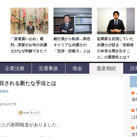
「派遣雇い止め」裁
銀行員から転身…異色
起業家を目指していた
判…実家がお寺の弁護
キャリアな弁護士の
弁護士が語る「依頼者
士がなぜ和解できた？
「交渉・折衝力」とは
の本音を聞き出すこ
と」の重要性とは？
企業法務
交通事故
借金
遺産相続
詐
目される新たな手法とは
産相続
保
時点のものです
は
たとの新聞報道がありました。
女