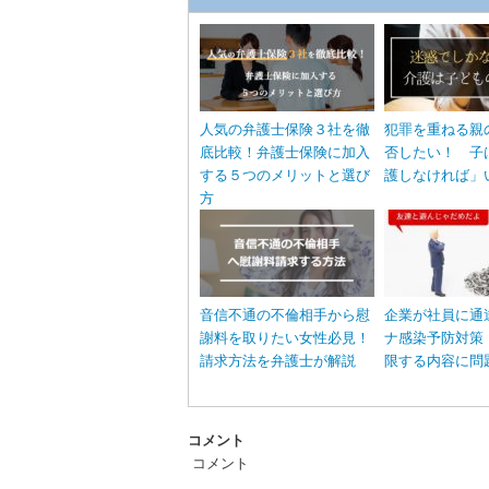
人気の弁護士保険３社を徹
犯罪を重ねる親
底比較！弁護士保険に加入
否したい！ 子
する５つのメリットと選び
護しなければ」
方
音信不通の不倫相手から慰
企業が社員に通
謝料を取りたい女性必見！
ナ感染予防対策
請求方法を弁護士が解説
限する内容に問
コメント
コメント