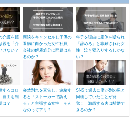
の介護を拒
商談をキャンセルし子供の
年子を理由に産休を断られ
は親を「介
看病に向かった女性社員
「辞めろ」と非難された女
いけない？
会社の解雇処分に問題はあ
性 泣き寝入りするしかな
るのか？
い？
達するコロ
突然別れを宣告し、連絡す
SNSで過去に妻が別の男と
 自由を制
ると「ストーカーで訴え
同棲していたことが発
題は？
る」と主張する女性 そん
覚！ 激怒する夫は離婚で
なのってアリ？
きるのか？