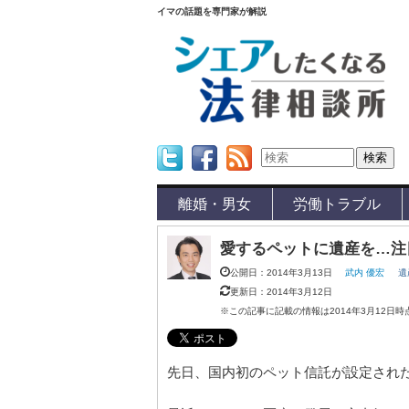
イマの話題を専門家が解説
Twitter
Facebook
Feed
離婚・男女
労働トラブル
愛するペットに遺産を…注
公開日：2014年3月13日
武内 優宏
遺
更新日：2014年3月12日
※この記事に記載の情報は2014年3月12日
先日、国内初のペット信託が設定され