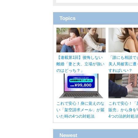
Topics
【連載第1回】後悔しない
「誰にも相談で
離婚「妻と夫、立場が強い
美人局被害に遭
のはどっち？」
すればいい？
これで安心！身に覚えのな
これで安心！「
い「架空請求メール」が届
販売」から身を
いた時の4つの対処法
4つの法的対処
Newest