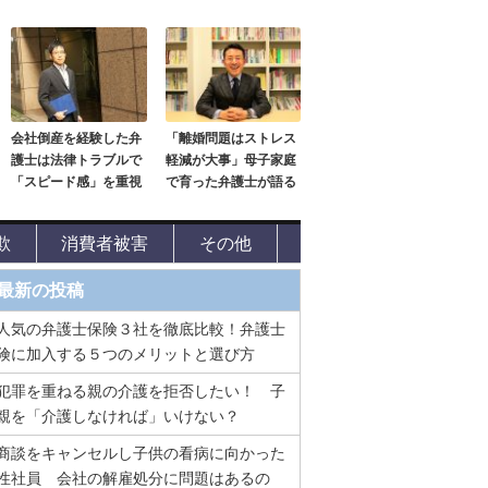
会社倒産を経験した弁
「離婚問題はストレス
護士は法律トラブルで
軽減が大事」母子家庭
「スピード感」を重視
で育った弁護士が語る
欺
消費者被害
その他
最新の投稿
人気の弁護士保険３社を徹底比較！弁護士
険に加入する５つのメリットと選び方
犯罪を重ねる親の介護を拒否したい！ 子
親を「介護しなければ」いけない？
商談をキャンセルし子供の看病に向かった
性社員 会社の解雇処分に問題はあるの