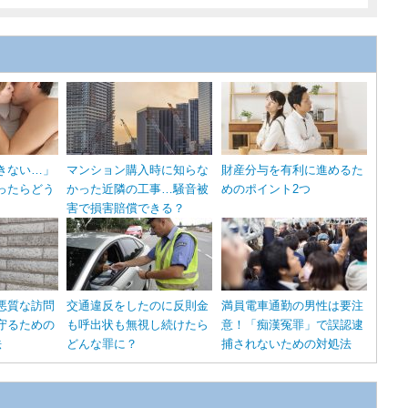
きない…」
マンション購入時に知らな
財産分与を有利に進めるた
ったらどう
かった近隣の工事…騒音被
めのポイント2つ
害で損害賠償できる？
悪質な訪問
交通違反をしたのに反則金
満員電車通勤の男性は要注
守るための
も呼出状も無視し続けたら
意！「痴漢冤罪」で誤認逮
法
どんな罪に？
捕されないための対処法