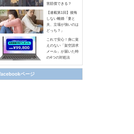
害賠償できる？
【連載第1回】後悔
しない離婚「妻と
夫、立場が強いのは
どっち？」
これで安心！身に覚
えのない「架空請求
メール」が届いた時
の4つの対処法
facebookページ