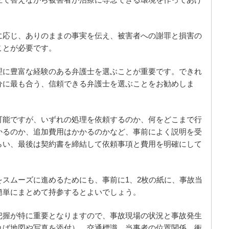
立て替えながら被害者が治療に専念できる環境を作ってあげ
に応じ、ありのままの事実を伝え、被害者への謝罪と損害の
ことが必要です。
理に豊富な経験のある弁護士を選ぶことが重要です。できれ
分に最も合う、信頼できる弁護士を選ぶことをお勧めしま
可能ですが、いずれの処理を依頼するのか、何をどこまで行
かるのか、追加費用はかかるのかなど、事前によく説明を受
らい、最後は契約書を締結して依頼事項と費用を明確にして
スムーズに進めるためにも、事前に1、2枚の紙に、事故当
簡単にまとめて持参するとよいでしょう。
把握が特に重要となりますので、事故現場の状況と事故発生
れば地図や写真を添付）、交通標識、当事者の位置関係、衝