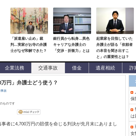
「派遣雇い止め」裁
銀行員から転身…異色
起業家を目指していた
判…実家がお寺の弁護
キャリアな弁護士の
弁護士が語る「依頼者
士がなぜ和解できた？
「交渉・折衝力」とは
の本音を聞き出すこ
と」の重要性とは？
企業法務
交通事故
借金
遺産相続
詐
00万円」弁護士どう使う？
通事故
保
点のものです
は
事者に4,700万円の賠償を命じる判決が先月末にありまし
女