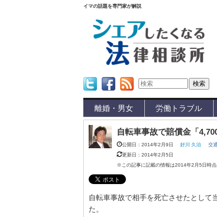
イマの話題を専門家が解説
Twitter
Facebook
Feed
離婚・男女
労働トラブル
自転車事故で賠償金「4,7
公開日：2014年2月9日
好川 久治
交
更新日：2014年2月5日
※この記事に記載の情報は2014年2月5日時
自転車事故で相手を死亡させたとして当
た。