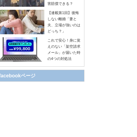
害賠償できる？
【連載第1回】後悔
しない離婚「妻と
夫、立場が強いのは
どっち？」
これで安心！身に覚
えのない「架空請求
メール」が届いた時
の4つの対処法
facebookページ