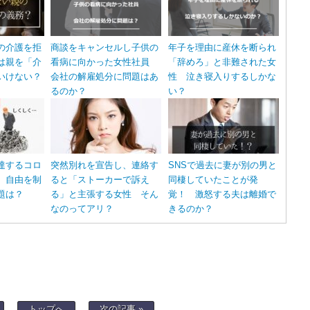
の介護を拒
商談をキャンセルし子供の
年子を理由に産休を断られ
は親を「介
看病に向かった女性社員
「辞めろ」と非難された女
いけない？
会社の解雇処分に問題はあ
性 泣き寝入りするしかな
るのか？
い？
達するコロ
突然別れを宣告し、連絡す
SNSで過去に妻が別の男と
 自由を制
ると「ストーカーで訴え
同棲していたことが発
題は？
る」と主張する女性 そん
覚！ 激怒する夫は離婚で
なのってアリ？
きるのか？
トップへ
次の記事 »