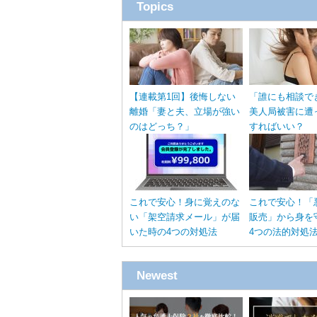
Topics
【連載第1回】後悔しない
「誰にも相談で
離婚「妻と夫、立場が強い
美人局被害に遭
のはどっち？」
すればいい？
これで安心！身に覚えのな
これで安心！「
い「架空請求メール」が届
販売」から身を
いた時の4つの対処法
4つの法的対処
Newest