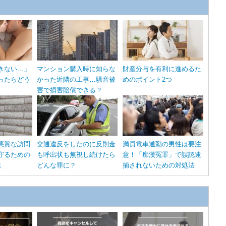
きない…」
マンション購入時に知らな
財産分与を有利に進めるた
ったらどう
かった近隣の工事…騒音被
めのポイント2つ
害で損害賠償できる？
悪質な訪問
交通違反をしたのに反則金
満員電車通勤の男性は要注
守るための
も呼出状も無視し続けたら
意！「痴漢冤罪」で誤認逮
法
どんな罪に？
捕されないための対処法