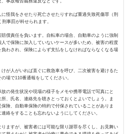
反、事故報告義務違反などです。
人に怪我をさせたり死亡させたりすれば重過失致死傷罪（刑
じく刑事罰が科せられます。
害賠償責任を負います。自転車の場合、自動車のように強制
個人で保険に加入していないケースが多いため、被害の程度
を負わされ、保険によらず支払をしなければならなくなる場
、けが人がいれば直ぐに救急車を呼び、二次被害を避けるた
の場で110番通報をしてください。
事故の発生状況や現場の様子をメモや携帯電話で写真にと
住所、氏名、連絡先を聴きとっておくとよいでしょう。ま
災保険、自動車保険の特約で付保されていることがありま
に連絡をすることも忘れないようにしてください。
なりますが、被害者には可能な限り謝罪を尽くし、お見舞い