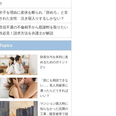
？
年子を理由に産休を断られ「辞めろ」と非
された女性 泣き寝入りするしかない？
音信不通の不倫相手から慰謝料を取りたい
性必見！請求方法を弁護士が解説
Topics
財産分与を有利に進
めるためのポイント
2つ
「誰にも相談できな
い…」美人局被害に
遭ったらどうすれば
いい？
マンション購入時に
知らなかった近隣の
工事…騒音被害で損