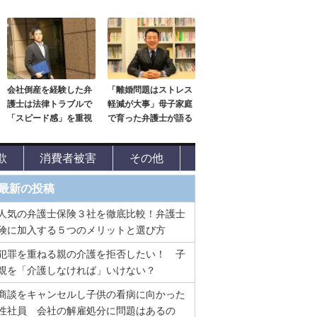
会社倒産を経験した弁
「離婚問題はストレス
護士は法律トラブルで
軽減が大事」母子家庭
「スピード感」を重視
で育った弁護士が語る
欺
消費者被害
その他
最新の投稿
人気の弁護士保険３社を徹底比較！弁護士
険に加入する５つのメリットと選び方
犯罪を重ねる親の介護を拒否したい！ 子
親を「介護しなければ」いけない？
商談をキャンセルし子供の看病に向かった
性社員 会社の解雇処分に問題はあるの