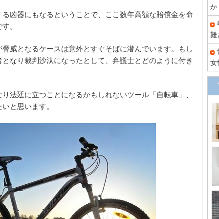
か
する凶器にもなるということで、ここ数年高額な賠償金を命
です。
難
が脅威となるケースは意外とすぐそばに潜んでいます。もし
者となり裁判沙汰になったとして、弁護士とどのように付き
女
なり法廷に立つことになるかもしれないツール「自転車」、
たいと思います。