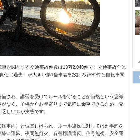
車が関与する交通事故件数は13万2,048件で、交通事故全体
責任（過失）が大きい第1当事者事故は2万891件と自転車関
整備され、講習を受けてルールを守ることが当然という意識
度がなく、子供からお年寄りまで気軽に乗車できるため、交
が乏しいのが実態です。
（軽車両）と位置付けられ、ルール違反に対しては刑事罰を
酒酔い運転、夜間無灯火、各種標識違反、信号無視、安全運