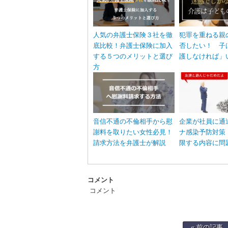
人気の弁護士保険３社を徹
犯罪を重ねる親
底比較！弁護士保険に加入
否したい！ 子
する５つのメリットと選び
護しなければ」
方
音信不通の不倫相手から慰
企業が社員に通
謝料を取りたい女性必見！
ナ感染予防対策
請求方法を弁護士が解説
限する内容に問
コメント
コメント
« 前の記事