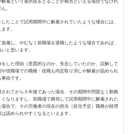
や解雇という選択肢をとることが相当といえる場合でなけれ
せん。
をしたことで試用期間中に解雇されていたような場合には、
えます。
て負傷し、やむなく前職場を退職したような場合であれば、
低いと思います。
称をした理由（意図的なのか、失念していたのか、誤解して
期や現職場での職種・役職も内定取り消しや解雇が認められ
る事由です。
用されてから５年後であった場合、その期間中問題なく勤務
くくなりますし、前職場で横領して試用期間中に解雇された
た場合で、その労働者の現在の担当（担当予定）職務が経理
雇は認められやすくなるといえます」