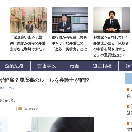
「派遣雇い止め」裁
銀行員から転身…異色
起業家を目指していた
判…実家がお寺の弁護
キャリアな弁護士の
弁護士が語る「依頼者
士がなぜ和解できた？
「交渉・折衝力」とは
の本音を聞き出すこ
と」の重要性とは？
企業法務
交通事故
借金
遺産相続
詐
ず解雇？履歴書のルールを弁護士が解説
働トラブル
保
時点のものです
は
女