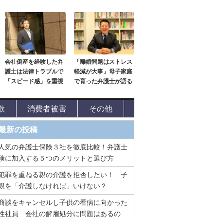
会社倒産を経験した弁
「離婚問題はストレス
護士は法律トラブルで
軽減が大事」母子家庭
「スピード感」を重視
で育った弁護士が語る
欺
消費者被害
その他
最新の投稿
人気の弁護士保険３社を徹底比較！弁護士
険に加入する５つのメリットと選び方
犯罪を重ねる親の介護を拒否したい！ 子
親を「介護しなければ」いけない？
商談をキャンセルし子供の看病に向かった
性社員 会社の解雇処分に問題はあるの