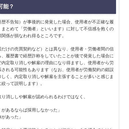
可能？
経歴不告知）が事後的に発覚した場合、使用者が不正確な履
、まとめて「労働者」といいます）に対して不信感を抱くの
頼関係が損なわれ得るところです。
回だけの売買契約など）とは異なり、使用者・労働者間の信
ら、履歴書で経歴詐称をしていたことが後で発覚した場合に
で内定取り消しや解雇の理由になり得ますし、使用者から労
張される可能性もあります（なお、使用者が労働契約の錯誤
珍しく、内定取り消しや解雇を主張することが多いと感じま
に絞って説明します）。
取り消ししや解雇が認められるわけではなく、
）があるならば採用しなかった」
称があった」