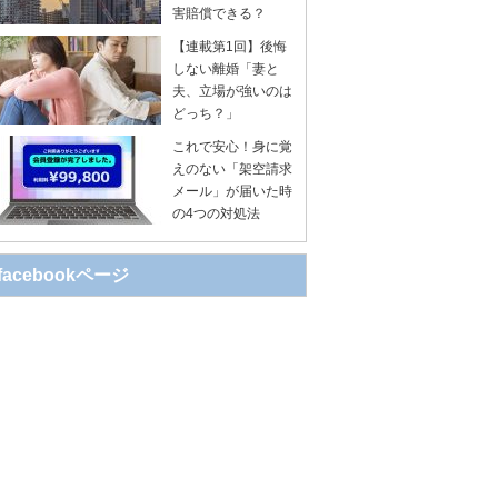
害賠償できる？
【連載第1回】後悔
しない離婚「妻と
夫、立場が強いのは
どっち？」
これで安心！身に覚
えのない「架空請求
メール」が届いた時
の4つの対処法
facebookページ