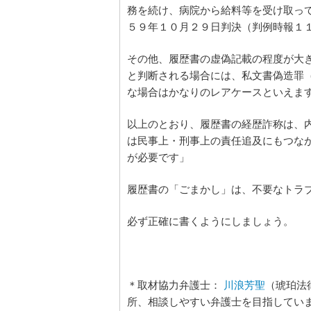
務を続け、病院から給料等を受け取っ
５９年１０月２９日判決（判例時報１
その他、履歴書の虚偽記載の程度が大
と判断される場合には、私文書偽造罪
な場合はかなりのレアケースといえま
以上のとおり、履歴書の経歴詐称は、
は民事上・刑事上の責任追及にもつな
が必要です」
履歴書の「ごまかし」は、不要なトラ
必ず正確に書くようにしましょう。
＊取材協力弁護士：
川浪芳聖
（琥珀法
所、相談しやすい弁護士を目指してい