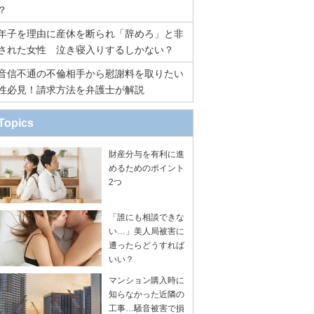
？
年子を理由に産休を断られ「辞めろ」と非
された女性 泣き寝入りするしかない？
音信不通の不倫相手から慰謝料を取りたい
性必見！請求方法を弁護士が解説
Topics
財産分与を有利に進
めるためのポイント
2つ
「誰にも相談できな
い…」美人局被害に
遭ったらどうすれば
いい？
マンション購入時に
知らなかった近隣の
工事…騒音被害で損