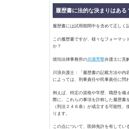
履歴書に法的な決まりはある
履歴書には試用期間中を含めて正しく
この履歴書ですが、様々なフォーマッ
か？
琥珀法律事務所の
川浪芳聖
弁護士に見
川浪弁護士：「履歴書の記載方法や内
によっては、刑事責任や民事責任に問
例えば、特定の資格や学歴、職歴を備
際に、これらの事項を詐称した履歴書
（刑法２４６条）が成立する可能性、
ります。
この点について、医師免許を有してい