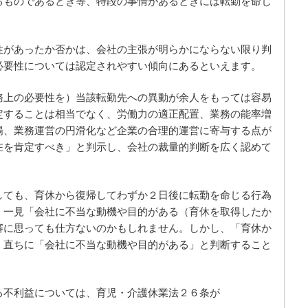
るものであるとき等、特段の事情があるときには転勤を命じ
性があったか否かは、会社の主張が明らかにならない限り判
必要性については認定されやすい傾向にあるといえます。
務上の必要性を）当該転勤先への異動が余人をもっては容易
定することは相当でなく、労働力の適正配置、業務の能率増
揚、業務運営の円滑化など企業の合理的運営に寄与する点が
在を肯定すべき」と判示し、会社の裁量的判断を広く認めて
しても、育休から復帰してわずか２日後に転勤を命じる行為
、一見「会社に不当な動機や目的がある（育休を取得したか
審に思っても仕方ないのかもしれません。しかし、「育休か
、直ちに「会社に不当な動機や目的がある」と判断すること
る不利益については、育児・介護休業法２６条が