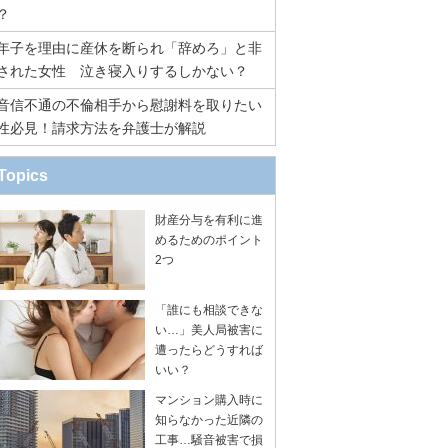
？
年子を理由に産休を断られ「辞めろ」と非
された女性 泣き寝入りするしかない？
音信不通の不倫相手から慰謝料を取りたい
性必見！請求方法を弁護士が解説
Topics
財産分与を有利に進
めるためのポイント
2つ
「誰にも相談できな
い…」美人局被害に
遭ったらどうすれば
いい？
マンション購入時に
知らなかった近隣の
工事…騒音被害で損