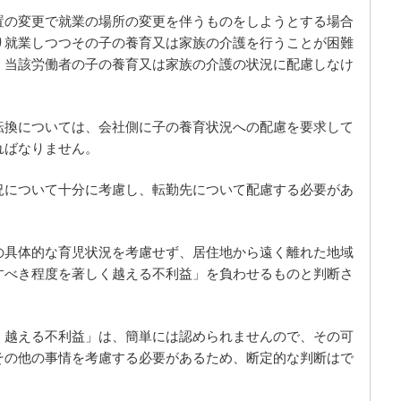
置の変更で就業の場所の変更を伴うものをしようとする場合
り就業しつつその子の養育又は家族の介護を行うことが困難
、当該労働者の子の養育又は家族の介護の状況に配慮しなけ
転換については、会社側に子の養育状況への配慮を要求して
ればなりません。
況について十分に考慮し、転勤先について配慮する必要があ
の具体的な育児状況を考慮せず、居住地から遠く離れた地域
すべき程度を著しく越える不利益」を負わせるものと判断さ
く越える不利益」は、簡単には認められませんので、その可
その他の事情を考慮する必要があるため、断定的な判断はで