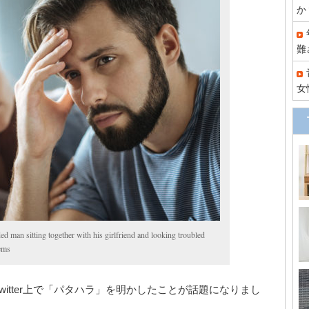
か
難
女
ed man sitting together with his girlfriend and looking troubled
lems
itter上で「パタハラ」を明かしたことが話題になりまし