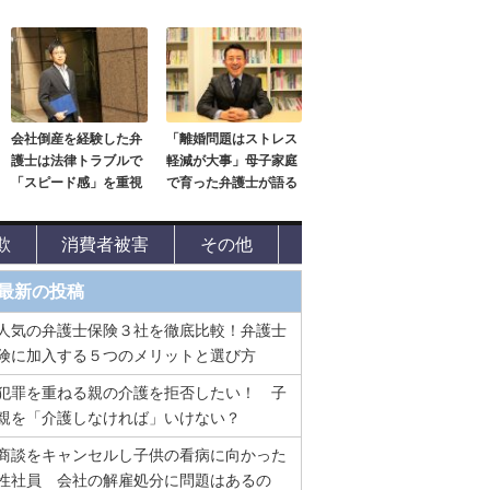
会社倒産を経験した弁
「離婚問題はストレス
護士は法律トラブルで
軽減が大事」母子家庭
「スピード感」を重視
で育った弁護士が語る
欺
消費者被害
その他
最新の投稿
人気の弁護士保険３社を徹底比較！弁護士
険に加入する５つのメリットと選び方
犯罪を重ねる親の介護を拒否したい！ 子
親を「介護しなければ」いけない？
商談をキャンセルし子供の看病に向かった
性社員 会社の解雇処分に問題はあるの