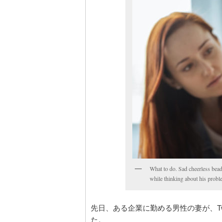
What to do. Sad cheerless bead
while thinking about his prob
先日、ある企業に勤める男性の妻が、Tw
た。