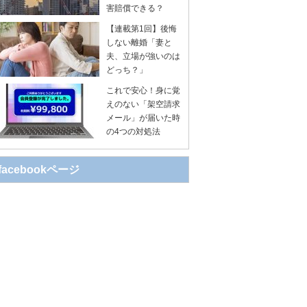
害賠償できる？
【連載第1回】後悔
しない離婚「妻と
夫、立場が強いのは
どっち？」
これで安心！身に覚
えのない「架空請求
メール」が届いた時
の4つの対処法
facebookページ