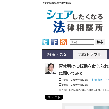
イマの話題を専門家が解説
Twitter
Facebook
Feed
離婚・男女
労働トラブル
育休明けに転勤を命じられ
に聞いてみた
公開日：2019年6月21日
川浪 芳聖
労
更新日：2019年6月21日
※この記事に記載の情報は2019年6月21日