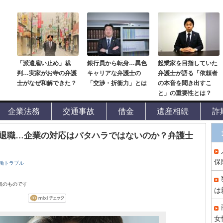
「派遣雇い止め」裁
銀行員から転身…異色
起業家を目指していた
判…実家がお寺の弁護
キャリアな弁護士の
弁護士が語る「依頼者
士がなぜ和解できた？
「交渉・折衝力」とは
の本音を聞き出すこ
と」の重要性とは？
企業法務
交通事故
借金
遺産相続
詐
退職…企業の対応はパタハラではないのか？弁護士
保
働トラブル
時点のものです
は
女