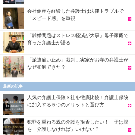
会社倒産を経験した弁護士は法律トラブルで
「スピード感」を重視
「離婚問題はストレス軽減が大事」母子家庭で
育った弁護士が語る
「派遣雇い止め」裁判…実家がお寺の弁護士が
なぜ和解できた？
最新の記事
人気の弁護士保険３社を徹底比較！弁護士保険
に加入する５つのメリットと選び方
犯罪を重ねる親の介護を拒否したい！ 子は親
を「介護しなければ」いけない？