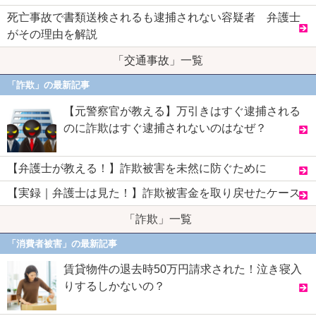
死亡事故で書類送検されるも逮捕されない容疑者 弁護士
がその理由を解説
「交通事故」一覧
「詐欺」の最新記事
【元警察官が教える】万引きはすぐ逮捕される
のに詐欺はすぐ逮捕されないのはなぜ？
【弁護士が教える！】詐欺被害を未然に防ぐために
【実録｜弁護士は見た！】詐欺被害金を取り戻せたケース
「詐欺」一覧
「消費者被害」の最新記事
賃貸物件の退去時50万円請求された！泣き寝入
りするしかないの？