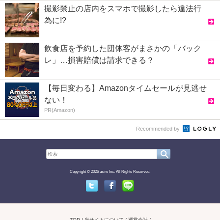
撮影禁止の店内をスマホで撮影したら違法行
為に!?
飲食店を予約した団体客がまさかの「バック
レ」…損害賠償は請求できる？
【毎日変わる】Amazonタイムセールが見逃せ
ない！
PR(Amazon)
Recommended by
Copyright © 2026 asiro Inc. All Rights Reserved.
Twitter
Facebook
Line
TOP
当サイトについて
運営会社