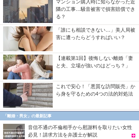
マンション購入時に知らなかった近
隣の工事…騒音被害で損害賠償でき
る？
「誰にも相談できない…」美人局被
害に遭ったらどうすればいい？
【連載第1回】後悔しない離婚「妻
と夫、立場が強いのはどっち？」
これで安心！「悪質な訪問販売」か
ら身を守るための4つの法的対処法
「離婚・男女」の最新記事
音信不通の不倫相手から慰謝料を取りたい女性
必見！請求方法を弁護士が解説