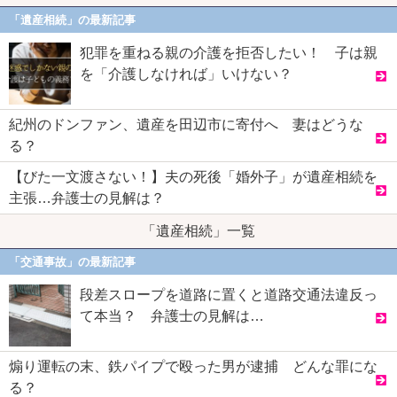
「遺産相続」の最新記事
犯罪を重ねる親の介護を拒否したい！ 子は親
を「介護しなければ」いけない？
紀州のドンファン、遺産を田辺市に寄付へ 妻はどうな
る？
【びた一文渡さない！】夫の死後「婚外子」が遺産相続を
主張…弁護士の見解は？
「遺産相続」一覧
「交通事故」の最新記事
段差スロープを道路に置くと道路交通法違反っ
て本当？ 弁護士の見解は…
煽り運転の末、鉄パイプで殴った男が逮捕 どんな罪にな
る？