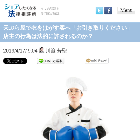
イマの話題を
専門家が解説
Main
Twitter
Facebook
menu
天ぷら屋で衣をはがす客へ「お引き取りください」
店主の行為は法的に許されるのか？
2019/4/17/ 9:04
川浪 芳聖