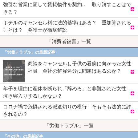
強引な営業に屈して賃貸物件を契約… 取り消すことはで
きる？
ホテルのキャンセル料に法的基準はある？ 重加算される
ことは？ 弁護士が徹底解説
「消費者被害」一覧
「労働トラブル」の最新記事
商談をキャンセルし子供の看病に向かった女性
社員 会社の解雇処分に問題はあるのか？
年子を理由に産休を断られ「辞めろ」と非難された女性
泣き寝入りするしかない？
コロナ禍で危惧される派遣切りの横行 そもそも法的に許
されるの？
「労働トラブル」一覧
「その他」の最新記事