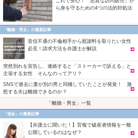
これで安心！「悪質な訪問販売」か
ら身を守るための4つの法的対処法
「離婚・男女」の最新記事
音信不通の不倫相手から慰謝料を取りたい女性
必見！請求方法を弁護士が解説
突然別れを宣告し、連絡すると「ストーカーで訴える」と
主張する女性 そんなのってアリ？
SNSで過去に妻が別の男と同棲していたことが発覚！ 激
怒する夫は離婚できるのか？
「離婚・男女」一覧
「借金」の最新記事
【弁護士に聞いた！】官報で破産者情報を一般
公開しているのはなぜ？