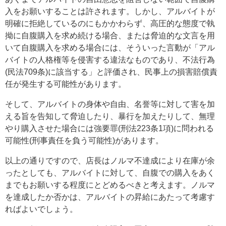
入をお願いすることは許されます。しかし、アルバイトが
明確に拒絶しているのにもかかわらず、高圧的な態度で執
拗に自腹購入を求め続ける場合、または脅迫的な文言を用
いて自腹購入を求める場合には、そういった言動が「アル
バイトの人格権等を侵害する違法なものであり、不法行為
(民法709条)に該当する」と評価され、民事上の損害賠償責
任が発生する可能性があります。
そして、アルバイトの身体や自由、名誉等に対して害を加
える旨を告知して脅迫したり、暴行を加えたりして、無理
やり購入させた場合には強要罪(刑法223条1項)に問われる
可能性(刑事責任を負う可能性)があります。
以上の通りですので、店長はノルマ不達成により在庫が余
ったとしても、アルバイトに対して、自腹での購入をあく
までもお願いする程度にとどめるべきと考えます。ノルマ
を達成したか否かは、アルバイトの昇給にあたって考慮す
ればよいでしょう。