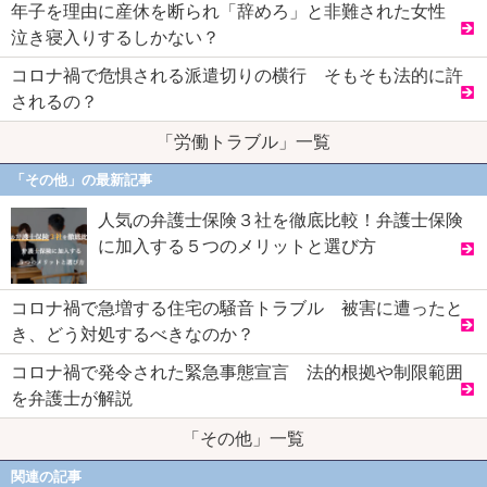
年子を理由に産休を断られ「辞めろ」と非難された女性
泣き寝入りするしかない？
コロナ禍で危惧される派遣切りの横行 そもそも法的に許
されるの？
「労働トラブル」一覧
「その他」の最新記事
人気の弁護士保険３社を徹底比較！弁護士保険
に加入する５つのメリットと選び方
コロナ禍で急増する住宅の騒音トラブル 被害に遭ったと
き、どう対処するべきなのか？
コロナ禍で発令された緊急事態宣言 法的根拠や制限範囲
を弁護士が解説
「その他」一覧
関連の記事