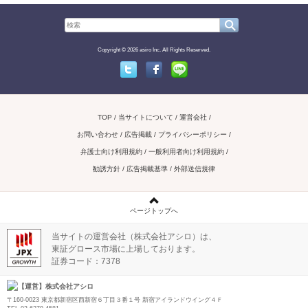
Copyright © 2026 asiro Inc. All Rights Reserved.
Twitter
Facebook
Line
TOP
当サイトについて
運営会社
お問い合わせ / 広告掲載
プライバシーポリシー
弁護士向け利用規約
一般利用者向け利用規約
勧誘方針
広告掲載基準
外部送信規律
ページトップへ
当サイトの運営会社（株式会社アシロ）は、
東証グロース市場に上場しております。
証券コード：7378
【運営】株式会社アシロ
〒160-0023 東京都新宿区西新宿６丁目３番１号 新宿アイランドウイング４Ｆ