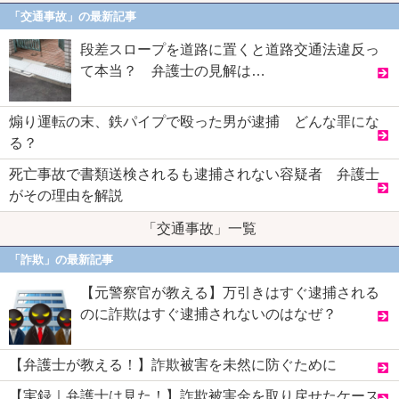
「交通事故」の最新記事
段差スロープを道路に置くと道路交通法違反っ
て本当？ 弁護士の見解は…
煽り運転の末、鉄パイプで殴った男が逮捕 どんな罪にな
る？
死亡事故で書類送検されるも逮捕されない容疑者 弁護士
がその理由を解説
「交通事故」一覧
「詐欺」の最新記事
【元警察官が教える】万引きはすぐ逮捕される
のに詐欺はすぐ逮捕されないのはなぜ？
【弁護士が教える！】詐欺被害を未然に防ぐために
【実録｜弁護士は見た！】詐欺被害金を取り戻せたケース