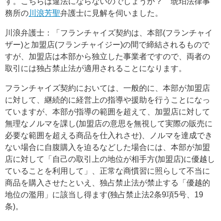
す。こちらは違法にならないのでしょうか？ 琥珀法律事
務所の
川浪芳聖
弁護士に見解を伺いました。
川浪弁護士：「フランチャイズ契約は、本部(フランチャイ
ザー)と加盟店(フランチャイジー)の間で締結されるもので
すが、加盟店は本部から独立した事業者ですので、両者の
取引には独占禁止法が適用されることになります。
フランチャイズ契約においては、一般的に、本部が加盟店
に対して、継続的に経営上の指導や援助を行うことになっ
ていますが、本部が指導の範囲を超えて、加盟店に対して
無理なノルマを課し(加盟店の意思を無視して実際の販売に
必要な範囲を超える商品を仕入れさせ)、ノルマを達成でき
ない場合に自腹購入を迫るなどした場合には、本部が加盟
店に対して「自己の取引上の地位が相手方(加盟店)に優越し
ていることを利用して」、正常な商慣習に照らして不当に
商品を購入させたといえ、独占禁止法が禁止する「優越的
地位の濫用」に該当し得ます(独占禁止法2条9項5号、19
条)。