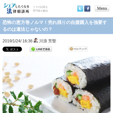
イマの話題を
専門家が解説
Main
Twitter
Facebook
menu
恐怖の恵方巻ノルマ！売れ残りの自腹購入を強要す
るのは違法じゃないの？
2019/1/24/ 16:36
川浪 芳聖