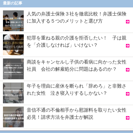
最新の記事
人気の弁護士保険３社を徹底比較！弁護士保険
に加入する５つのメリットと選び方
犯罪を重ねる親の介護を拒否したい！ 子は親
を「介護しなければ」いけない？
商談をキャンセルし子供の看病に向かった女性
社員 会社の解雇処分に問題はあるのか？
年子を理由に産休を断られ「辞めろ」と非難さ
れた女性 泣き寝入りするしかない？
音信不通の不倫相手から慰謝料を取りたい女性
必見！請求方法を弁護士が解説