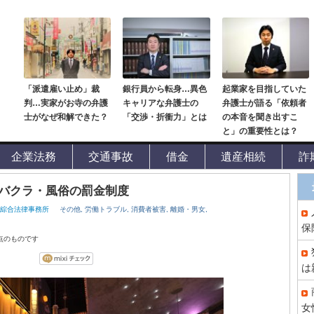
「派遣雇い止め」裁
銀行員から転身…異色
起業家を目指していた
判…実家がお寺の弁護
キャリアな弁護士の
弁護士が語る「依頼者
士がなぜ和解できた？
「交渉・折衝力」とは
の本音を聞き出すこ
と」の重要性とは？
企業法務
交通事故
借金
遺産相続
詐
バクラ・風俗の罰金制度
井綜合法律事務所
その他,
労働トラブル,
消費者被害,
離婚・男女,
保
時点のものです
は
女