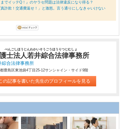
てまでイッテQ！』のヤラセ問題は法律違反になり得る？
写真詐欺！交通費返せ！」と激怒。言う通りにしなきゃいけない
べんごしほうじんわかいそうごうほうりつじむしょ
護士法人若井綜合法律事務所
井綜合法律事務所
都豊島区東池袋4丁目25-12サンシャイン・サイド9階
この記事を書いた先生のプロフィールを見る