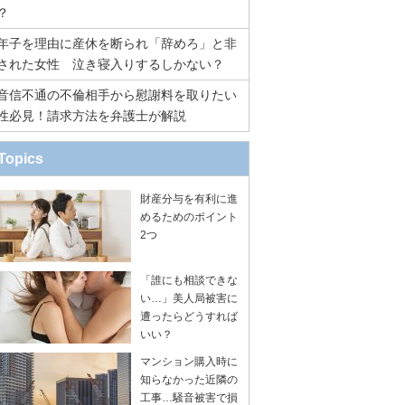
？
年子を理由に産休を断られ「辞めろ」と非
された女性 泣き寝入りするしかない？
音信不通の不倫相手から慰謝料を取りたい
性必見！請求方法を弁護士が解説
Topics
財産分与を有利に進
めるためのポイント
2つ
「誰にも相談できな
い…」美人局被害に
遭ったらどうすれば
いい？
マンション購入時に
知らなかった近隣の
工事…騒音被害で損