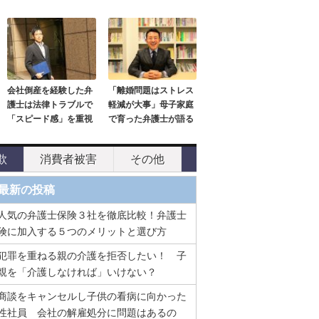
会社倒産を経験した弁
「離婚問題はストレス
護士は法律トラブルで
軽減が大事」母子家庭
「スピード感」を重視
で育った弁護士が語る
欺
消費者被害
その他
最新の投稿
人気の弁護士保険３社を徹底比較！弁護士
険に加入する５つのメリットと選び方
犯罪を重ねる親の介護を拒否したい！ 子
親を「介護しなければ」いけない？
商談をキャンセルし子供の看病に向かった
性社員 会社の解雇処分に問題はあるの