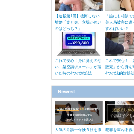
【連載第1回】後悔しない
「誰にも相談で
離婚「妻と夫、立場が強い
美人局被害に遭
のはどっち？」
すればいい？
これで安心！身に覚えのな
これで安心！「
い「架空請求メール」が届
販売」から身を
いた時の4つの対処法
4つの法的対処
Newest
人気の弁護士保険３社を徹
犯罪を重ねる親