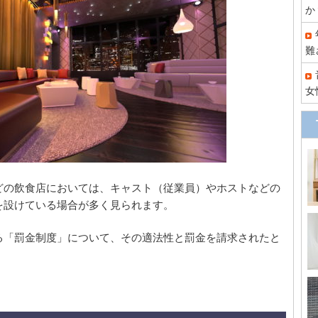
か
難
女
どの飲食店においては、キャスト（従業員）やホストなどの
を設けている場合が多く見られます。
る「罰金制度」について、その適法性と罰金を請求されたと
。