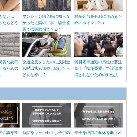
きない…」
マンション購入時に知らな
財産分与を有利に進めるた
ったらどう
かった近隣の工事…騒音被
めのポイント2つ
害で損害賠償できる？
悪質な訪問
交通違反をしたのに反則金
満員電車通勤の男性は要注
守るための
も呼出状も無視し続けたら
意！「痴漢冤罪」で誤認逮
法
どんな罪に？
捕されないための対処法
の介護を拒
商談をキャンセルし子供の
年子を理由に産休を断られ