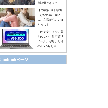
害賠償できる？
【連載第1回】後悔
しない離婚「妻と
夫、立場が強いのは
どっち？」
これで安心！身に覚
えのない「架空請求
メール」が届いた時
の4つの対処法
facebookページ