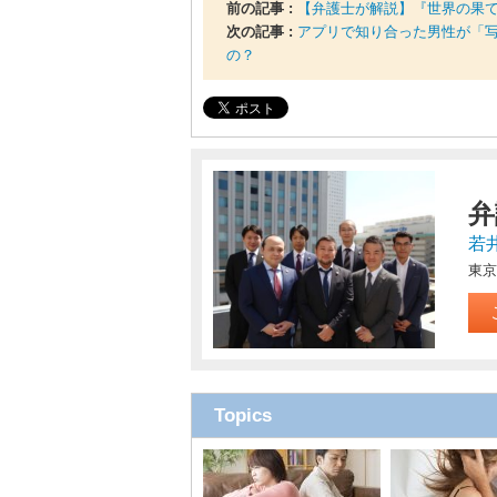
前の記事 :
【弁護士が解説】『世界の果
次の記事 :
アプリで知り合った男性が「
の？
弁
若
東京
Topics