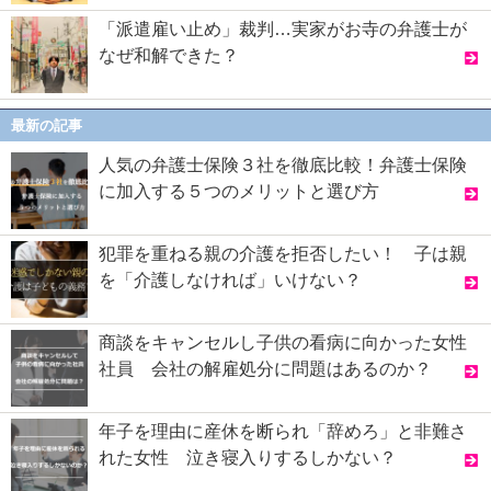
「派遣雇い止め」裁判…実家がお寺の弁護士が
なぜ和解できた？
最新の記事
人気の弁護士保険３社を徹底比較！弁護士保険
に加入する５つのメリットと選び方
犯罪を重ねる親の介護を拒否したい！ 子は親
を「介護しなければ」いけない？
商談をキャンセルし子供の看病に向かった女性
社員 会社の解雇処分に問題はあるのか？
年子を理由に産休を断られ「辞めろ」と非難さ
れた女性 泣き寝入りするしかない？