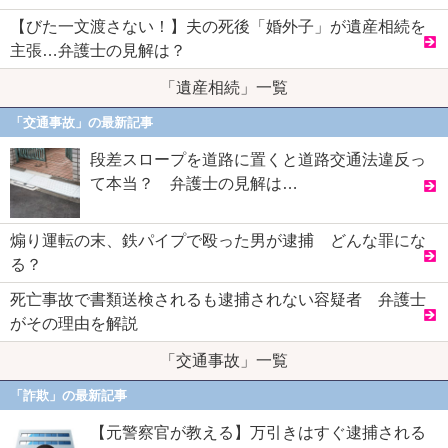
【びた一文渡さない！】夫の死後「婚外子」が遺産相続を
主張…弁護士の見解は？
「遺産相続」一覧
「交通事故」の最新記事
段差スロープを道路に置くと道路交通法違反っ
て本当？ 弁護士の見解は…
煽り運転の末、鉄パイプで殴った男が逮捕 どんな罪にな
る？
死亡事故で書類送検されるも逮捕されない容疑者 弁護士
がその理由を解説
「交通事故」一覧
「詐欺」の最新記事
【元警察官が教える】万引きはすぐ逮捕される