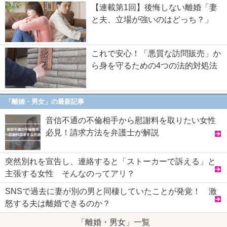
【連載第1回】後悔しない離婚「妻
と夫、立場が強いのはどっち？」
これで安心！「悪質な訪問販売」か
ら身を守るための4つの法的対処法
「離婚・男女」の最新記事
音信不通の不倫相手から慰謝料を取りたい女性
必見！請求方法を弁護士が解説
突然別れを宣告し、連絡すると「ストーカーで訴える」と
主張する女性 そんなのってアリ？
SNSで過去に妻が別の男と同棲していたことが発覚！ 激
怒する夫は離婚できるのか？
「離婚・男女」一覧