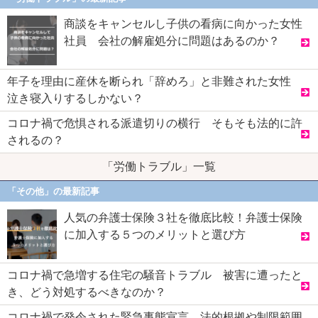
商談をキャンセルし子供の看病に向かった女性
社員 会社の解雇処分に問題はあるのか？
年子を理由に産休を断られ「辞めろ」と非難された女性
泣き寝入りするしかない？
コロナ禍で危惧される派遣切りの横行 そもそも法的に許
されるの？
「労働トラブル」一覧
「その他」の最新記事
人気の弁護士保険３社を徹底比較！弁護士保険
に加入する５つのメリットと選び方
コロナ禍で急増する住宅の騒音トラブル 被害に遭ったと
き、どう対処するべきなのか？
コロナ禍で発令された緊急事態宣言 法的根拠や制限範囲