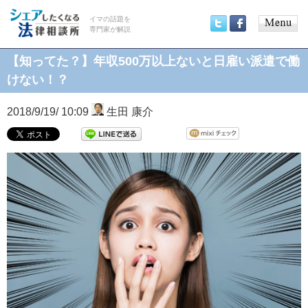
イマの話題を
専門家が解説
Main
Twitter
Facebook
menu
【知ってた？】年収500万以上ないと日雇い派遣で働
けない！？
2018/9/19/ 10:09
生田 康介