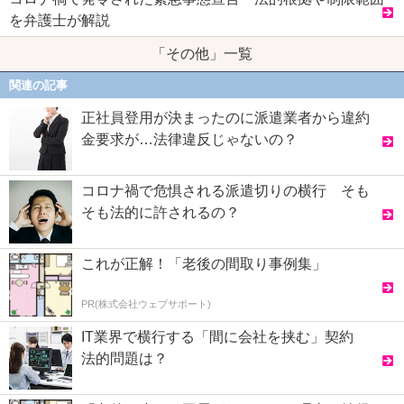
を弁護士が解説
「その他」一覧
関連の記事
正社員登用が決まったのに派遣業者から違約
金要求が…法律違反じゃないの？
コロナ禍で危惧される派遣切りの横行 そも
そも法的に許されるの？
これが正解！「老後の間取り事例集」
PR(株式会社ウェブサポート)
IT業界で横行する「間に会社を挟む」契約
法的問題は？