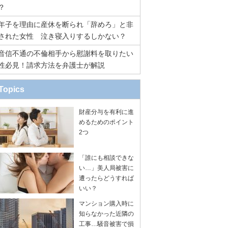
？
年子を理由に産休を断られ「辞めろ」と非
された女性 泣き寝入りするしかない？
音信不通の不倫相手から慰謝料を取りたい
性必見！請求方法を弁護士が解説
Topics
財産分与を有利に進
めるためのポイント
2つ
「誰にも相談できな
い…」美人局被害に
遭ったらどうすれば
いい？
マンション購入時に
知らなかった近隣の
工事…騒音被害で損