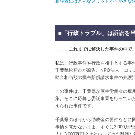
相談者にはどんなメリットが？小さな
■「行政トラブル」は訴訟を
＿＿＿これまでに解決した事件の中で
私は、行政事件や行政を相手とする事
千葉県松戸市が原告、NPO法人「コ
助金相当額の損害賠償請求事件の弁護
この事件は、千葉県が厚生労働省の雇
集。そこに応募し委託事業を行ってい
えられた事件です。
千葉県のほうから助成金の要件などに
事情を聞かないまま、すぐに3,000万
人に3,000万円返せといってきた乱雑