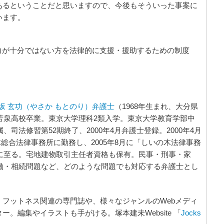
あるということだと思いますので、今後もそういった事案に
います。
力が十分ではない方を法律的に支援・援助するための制度
坂 玄功（やさか もとのり）弁護士
（1968年生まれ、大分県
芳泉高校卒業。東京大学理科2類入学。東京大学教育学部中
司法修習第52期終了、2000年4月弁護士登録。2000年4月
々木総合法律事務所に勤務し、2005年8月に「しいの木法律事務
に至る。宅地建物取引主任者資格も保有。民事・刑事・家
働・相続問題など、どのような問題でも対応する弁護士とし
フットネス関連の専門誌や、様々なジャンルのWebメディ
。編集やイラストも手がける。塚本建未Website 「
Jocks