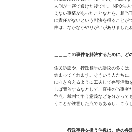
人側が一審で負けた後です。 NPO法
えない事情があったことなどを、相当
に責任がないという判決を得ることが
件は、なかなかやりがいがありました
＿＿＿この事件を解決するために、ど
住民訴訟や、行政相手の訴訟の多くは
集まってくれます。そういう人たちに
に向き合えるように工夫して弁護活動
しば開催するなどして、直接の当事者
争点、裁判で争う意義などを分かって
くことが注意した点でもあるし、こう
＿＿＿行政事件を扱う件数は、他の弁