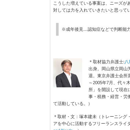
こうした増えている事案は、ニーズが
対しては力を入れていきたいと思って
※成年後見…認知症などで判断能
＊取材協力弁護士:
八
出身。岡山県立岡山
退。東京弁護士会所属、
～2005年7月、代
所」を開設して現在
事・税務・経営・労
て活動している。）
＊取材・文：塚本建未（トレーニング・
アを中心に活動するフリーランスライター