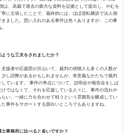
人側は、高裁で過去の膨大な資料を証拠として提出し、やむを
丁寧に主張したことで、最終的には、ほぼ逆転勝訴で法人側
できました。思い入れのある事件は色々ありますが、この事
ね。
のような工夫をされましたか？
、支援者や応援団が沢山いて、裁判の傍聴人も多くの人数が
、少し語弊があるかもしれませんが、有意義なかたちで裁判
をしています。 事件の争点について、説明会や報告会をしば
だけではなくて、それを応援している人々に、事件の流れや
もらい、一緒に力を合わせて戦うという雰囲気を醸成してい
した事件をサポートする面白いところでもありますね。
護士事務所に比べると多いですか？