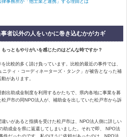
法律事務所が「他士業と連携」する理由とは
当事者以外の人をいかに巻き込むかがカギ
、もっともやりがいを感じたのはどんな時ですか？
件を比較的多く請け負っています。比較的最近の事件では、
ミュニティ・コーディネーターズ・タンク」が被告となった補
活動があります。
用創出助成金制度を利用するかたちで、県内各地に事業を募
た松戸市の同NPO法人が、補助金を出していた松戸市から訴
間違いがあると指摘を受けた松戸市は、NPO法人側に詳しい
円の助成金を県に返還してしまいました。それで即、 NPO法
な事件だったのです。私のほうに依頼があったのは、NPO法