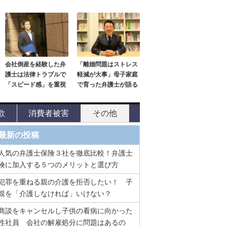
会社倒産を経験した弁
「離婚問題はストレス
護士は法律トラブルで
軽減が大事」母子家庭
「スピード感」を重視
で育った弁護士が語る
欺
消費者被害
その他
最新の投稿
人気の弁護士保険３社を徹底比較！弁護士
険に加入する５つのメリットと選び方
犯罪を重ねる親の介護を拒否したい！ 子
親を「介護しなければ」いけない？
商談をキャンセルし子供の看病に向かった
性社員 会社の解雇処分に問題はあるの