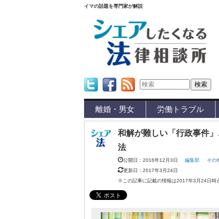
イマの話題を専門家が解説
Twitter
Facebook
Feed
離婚・男女
労働トラブル
和解が難しい「行政事件」
法
公開日：2016年12月3日
編集部
その
更新日：2017年3月24日
※この記事に記載の情報は2017年3月24日