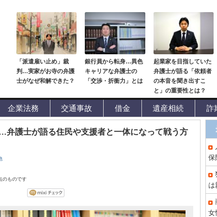
「派遣雇い止め」裁
銀行員から転身…異色
起業家を目指していた
判…実家がお寺の弁護
キャリアな弁護士の
弁護士が語る「依頼者
士がなぜ和解できた？
「交渉・折衝力」とは
の本音を聞き出すこ
と」の重要性とは？
企業法務
交通事故
借金
遺産相続
詐
…弁護士が語る住民や支援者と一体になって戦う方
保
他
時点のものです
は
女