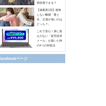
害賠償できる？
【連載第1回】後悔
しない離婚「妻と
夫、立場が強いのは
どっち？」
これで安心！身に覚
えのない「架空請求
メール」が届いた時
の4つの対処法
facebookページ