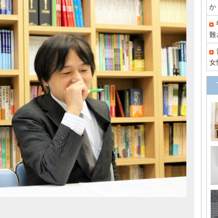
か
難
女