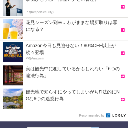
PR(KeeperSecurity)
花見シーズン到来…わがままな場所取りは罪
になる？
Amazon今日も見逃せない！80%OFF以上が
続々登場
PR(Amazon)
実は観光中に犯しているかもしれない「6つの
違法行為」
観光地で知らずにやってしまいがち!?法的にN
Gな6つの迷惑行為
Recommended by