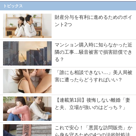
トピックス
財産分与を有利に進めるためのポイ
ント2つ
マンション購入時に知らなかった近
隣の工事…騒音被害で損害賠償でき
る？
「誰にも相談できない…」美人局被
害に遭ったらどうすればいい？
【連載第1回】後悔しない離婚「妻
と夫、立場が強いのはどっち？」
これで安心！「悪質な訪問販売」か
ら身を守るための4つの法的対処法