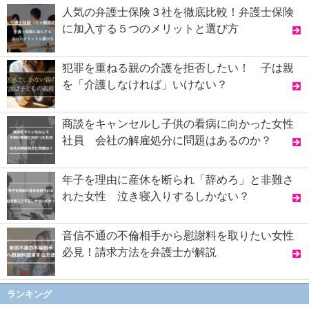
人気の弁護士保険３社を徹底比較！弁護士保険
に加入する５つのメリットと選び方
犯罪を重ねる親の介護を拒否したい！ 子は親
を「介護しなければ」いけない？
商談をキャンセルし子供の看病に向かった女性
社員 会社の解雇処分に問題はあるのか？
年子を理由に産休を断られ「辞めろ」と非難さ
れた女性 泣き寝入りするしかない？
音信不通の不倫相手から慰謝料を取りたい女性
必見！請求方法を弁護士が解説
ランキング