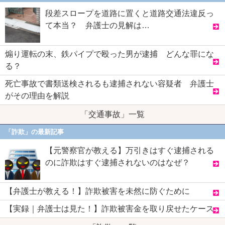
段差スロープを道路に置くと道路交通法違反っ
て本当？ 弁護士の見解は…
煽り運転の末、鉄パイプで殴った男が逮捕 どんな罪にな
る？
死亡事故で書類送検されるも逮捕されない容疑者 弁護士
がその理由を解説
「交通事故」一覧
「詐欺」の最新記事
【元警察官が教える】万引きはすぐ逮捕される
のに詐欺はすぐ逮捕されないのはなぜ？
【弁護士が教える！】詐欺被害を未然に防ぐために
【実録｜弁護士は見た！】詐欺被害金を取り戻せたケース