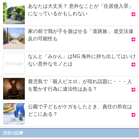
あなたは大丈夫？ 意外なことが「住居侵入罪」
になっているかもしれない
家の前で我が子を遊ばせる「道路族」 道交法違
反の可能性も
なんと「みかん」はNG 海外に持ち出してはいけ
ない意外なモノとは
鹿児島で「殺人ピエロ」が現れ話題に・・・人
を驚かす行為に違法性はある？
公園で子どもがケガをしたとき、責任の所在は
どこにある？
注目の記事