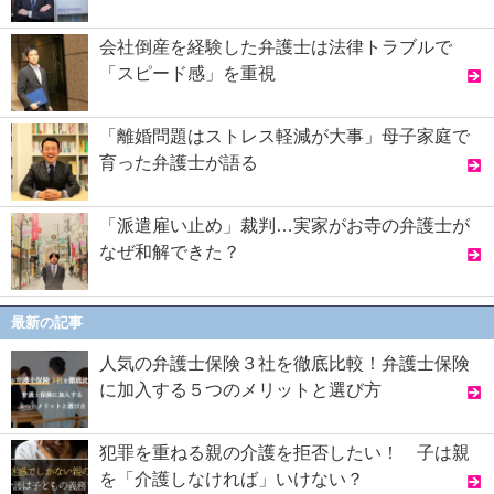
会社倒産を経験した弁護士は法律トラブルで
「スピード感」を重視
「離婚問題はストレス軽減が大事」母子家庭で
育った弁護士が語る
「派遣雇い止め」裁判…実家がお寺の弁護士が
なぜ和解できた？
最新の記事
人気の弁護士保険３社を徹底比較！弁護士保険
に加入する５つのメリットと選び方
犯罪を重ねる親の介護を拒否したい！ 子は親
を「介護しなければ」いけない？