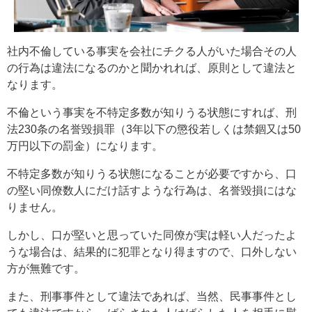
社内不倫している事実を会社にチクる人がいた場合その人
の行為は違法になるのかと聞かれれば、原則として違法と
なります。
不倫という事実を不特定多数が知りうる状態にすれば、刑
法230条の名誉毀損罪（3年以下の懲役若しくは禁錮又は50
万円以下の罰金）になります。
不特定多数が知りうる状態になることが必要ですから、口
の堅い同僚数人にだけ話すような行為は、名誉毀損にはな
りません。
しかし、口が堅いと思っていた同僚が実は軽い人だったよ
うな場合は、結果的に犯罪となり得ますので、口外しない
方が無難です。
また、刑事事件として違法であれば、当然、民事事件とし