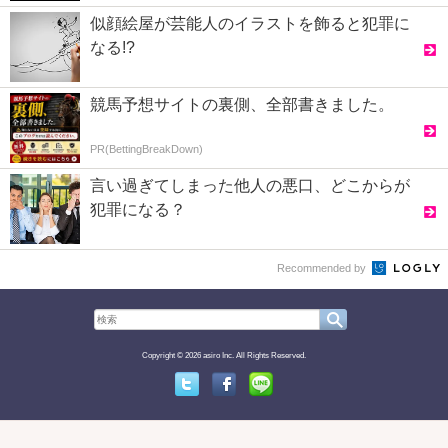
似顔絵屋が芸能人のイラストを飾ると犯罪に
なる!?
競馬予想サイトの裏側、全部書きました。
PR(BettingBreakDown)
言い過ぎてしまった他人の悪口、どこからが
犯罪になる？
Recommended by
Copyright © 2026 asiro Inc. All Rights Reserved.
Twitter
Facebook
Line