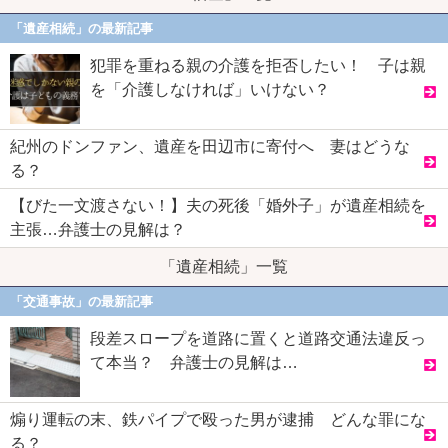
「遺産相続」の最新記事
犯罪を重ねる親の介護を拒否したい！ 子は親
を「介護しなければ」いけない？
紀州のドンファン、遺産を田辺市に寄付へ 妻はどうな
る？
【びた一文渡さない！】夫の死後「婚外子」が遺産相続を
主張…弁護士の見解は？
「遺産相続」一覧
「交通事故」の最新記事
段差スロープを道路に置くと道路交通法違反っ
て本当？ 弁護士の見解は…
煽り運転の末、鉄パイプで殴った男が逮捕 どんな罪にな
る？