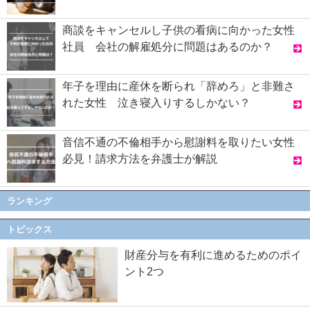
商談をキャンセルし子供の看病に向かった女性
社員 会社の解雇処分に問題はあるのか？
年子を理由に産休を断られ「辞めろ」と非難さ
れた女性 泣き寝入りするしかない？
音信不通の不倫相手から慰謝料を取りたい女性
必見！請求方法を弁護士が解説
ランキング
トピックス
財産分与を有利に進めるためのポイ
ント2つ