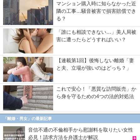
マンション購入時に知らなかった近
隣の工事…騒音被害で損害賠償でき
る？
「誰にも相談できない…」美人局被
害に遭ったらどうすればいい？
【連載第1回】後悔しない離婚「妻
と夫、立場が強いのはどっち？」
これで安心！「悪質な訪問販売」か
ら身を守るための4つの法的対処法
「離婚・男女」の最新記事
音信不通の不倫相手から慰謝料を取りたい女性
必見！請求方法を弁護士が解説