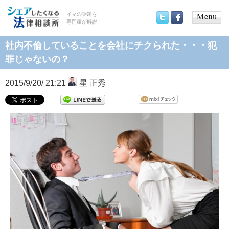
イマの話題を
専門家が解説
Main
Twitter
Facebook
menu
社内不倫していることを会社にチクられた・・・犯
罪じゃないの？
2015/9/20/ 21:21
星 正秀