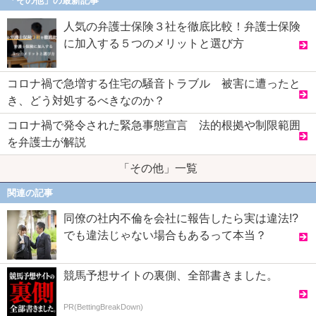
「その他」の最新記事
人気の弁護士保険３社を徹底比較！弁護士保険
に加入する５つのメリットと選び方
コロナ禍で急増する住宅の騒音トラブル 被害に遭ったと
き、どう対処するべきなのか？
コロナ禍で発令された緊急事態宣言 法的根拠や制限範囲
を弁護士が解説
「その他」一覧
関連の記事
同僚の社内不倫を会社に報告したら実は違法!?
でも違法じゃない場合もあるって本当？
競馬予想サイトの裏側、全部書きました。
PR(BettingBreakDown)