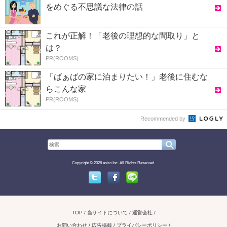
をめぐる不思議な法律の話
これが正解！「老後の理想的な間取り」と
は？
PR(ROOMS)
「ばぁばの家に泊まりたい！」老後に住むな
らこんな家
PR(ROOMS)
Recommended by
Copyright © 2026 asiro Inc. All Rights Reserved.
Twitter
Facebook
Line
TOP
当サイトについて
運営会社
お問い合わせ / 広告掲載
プライバシーポリシー