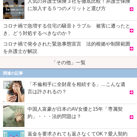
人気の弁護士保険３社を徹底比較！弁護士保険
に加入する５つのメリットと選び方
コロナ禍で急増する住宅の騒音トラブル 被害に遭ったと
き、どう対処するべきなのか？
コロナ禍で発令された緊急事態宣言 法的根拠や制限範囲
を弁護士が解説
「その他」一覧
関連の記事
「不倫相手に全財産を相続する」…こんな遺
言は許されるの？
中国人富豪が日本のAV女優と15年「専属契
約」・・・法的問題は？
返金を要求されても返さなくてOK？愛人契約