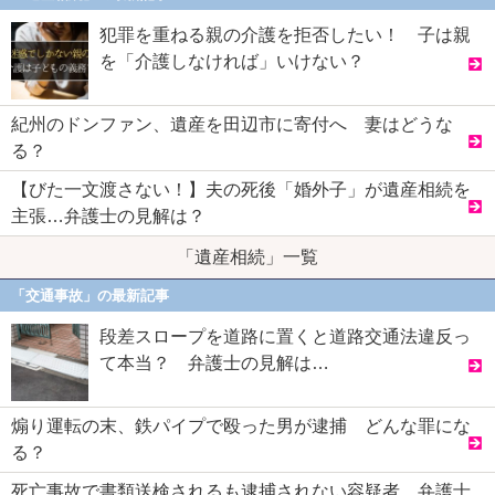
犯罪を重ねる親の介護を拒否したい！ 子は親
を「介護しなければ」いけない？
紀州のドンファン、遺産を田辺市に寄付へ 妻はどうな
る？
【びた一文渡さない！】夫の死後「婚外子」が遺産相続を
主張…弁護士の見解は？
「遺産相続」一覧
「交通事故」の最新記事
段差スロープを道路に置くと道路交通法違反っ
て本当？ 弁護士の見解は…
煽り運転の末、鉄パイプで殴った男が逮捕 どんな罪にな
る？
死亡事故で書類送検されるも逮捕されない容疑者 弁護士