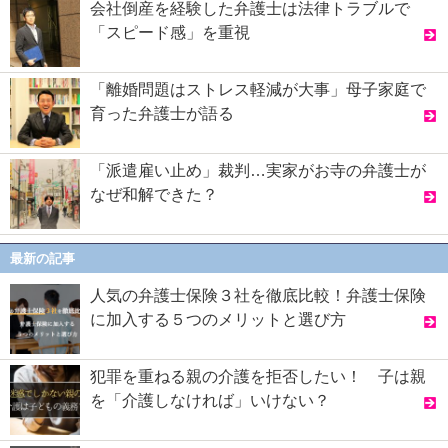
会社倒産を経験した弁護士は法律トラブルで
「スピード感」を重視
「離婚問題はストレス軽減が大事」母子家庭で
育った弁護士が語る
「派遣雇い止め」裁判…実家がお寺の弁護士が
なぜ和解できた？
最新の記事
人気の弁護士保険３社を徹底比較！弁護士保険
に加入する５つのメリットと選び方
犯罪を重ねる親の介護を拒否したい！ 子は親
を「介護しなければ」いけない？