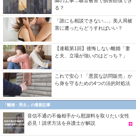
隣の工事…騒音被害で損害賠償でき
る？
「誰にも相談できない…」美人局被
害に遭ったらどうすればいい？
【連載第1回】後悔しない離婚「妻
と夫、立場が強いのはどっち？」
これで安心！「悪質な訪問販売」か
ら身を守るための4つの法的対処法
「離婚・男女」の最新記事
音信不通の不倫相手から慰謝料を取りたい女性
必見！請求方法を弁護士が解説