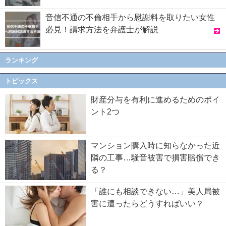
音信不通の不倫相手から慰謝料を取りたい女性
必見！請求方法を弁護士が解説
ランキング
トピックス
財産分与を有利に進めるためのポイ
ント2つ
マンション購入時に知らなかった近
隣の工事…騒音被害で損害賠償でき
る？
「誰にも相談できない…」美人局被
害に遭ったらどうすればいい？