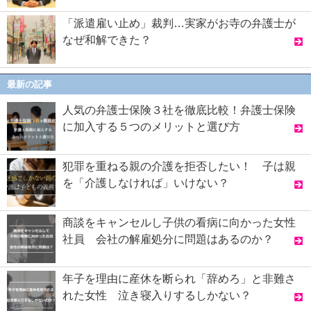
「派遣雇い止め」裁判…実家がお寺の弁護士が
なぜ和解できた？
最新の記事
人気の弁護士保険３社を徹底比較！弁護士保険
に加入する５つのメリットと選び方
犯罪を重ねる親の介護を拒否したい！ 子は親
を「介護しなければ」いけない？
商談をキャンセルし子供の看病に向かった女性
社員 会社の解雇処分に問題はあるのか？
年子を理由に産休を断られ「辞めろ」と非難さ
れた女性 泣き寝入りするしかない？