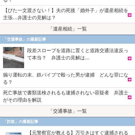
【びた一文渡さない！】夫の死後「婚外子」が遺産相続を
主張…弁護士の見解は？
「遺産相続」一覧
「交通事故」の最新記事
段差スロープを道路に置くと道路交通法違反っ
て本当？ 弁護士の見解は…
煽り運転の末、鉄パイプで殴った男が逮捕 どんな罪にな
る？
死亡事故で書類送検されるも逮捕されない容疑者 弁護士
がその理由を解説
「交通事故」一覧
「詐欺」の最新記事
【元警察官が教える】万引きはすぐ逮捕される