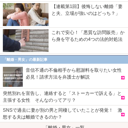
【連載第1回】後悔しない離婚「妻
と夫、立場が強いのはどっち？」
これで安心！「悪質な訪問販売」か
ら身を守るための4つの法的対処法
「離婚・男女」の最新記事
音信不通の不倫相手から慰謝料を取りたい女性
必見！請求方法を弁護士が解説
突然別れを宣告し、連絡すると「ストーカーで訴える」と
主張する女性 そんなのってアリ？
SNSで過去に妻が別の男と同棲していたことが発覚！ 激
怒する夫は離婚できるのか？
「離婚・男女」一覧