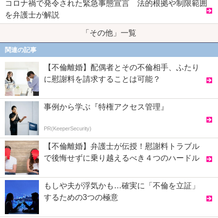
コロナ禍で発令された緊急事態宣言 法的根拠や制限範囲
を弁護士が解説
「その他」一覧
関連の記事
【不倫離婚】配偶者とその不倫相手、ふたり
に慰謝料を請求することは可能？
事例から学ぶ『特権アクセス管理』
PR(KeeperSecurity)
【不倫離婚】弁護士が伝授！慰謝料トラブル
で後悔せずに乗り越えるべき４つのハードル
もしや夫が浮気かも…確実に「不倫を立証」
するための3つの極意