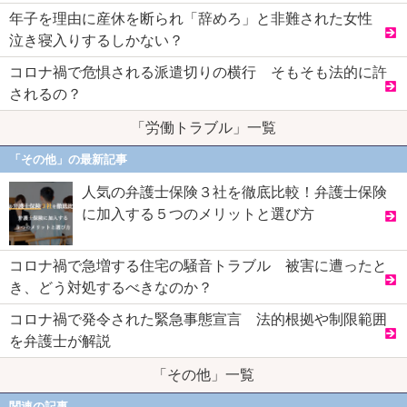
年子を理由に産休を断られ「辞めろ」と非難された女性
泣き寝入りするしかない？
コロナ禍で危惧される派遣切りの横行 そもそも法的に許
されるの？
「労働トラブル」一覧
「その他」の最新記事
人気の弁護士保険３社を徹底比較！弁護士保険
に加入する５つのメリットと選び方
コロナ禍で急増する住宅の騒音トラブル 被害に遭ったと
き、どう対処するべきなのか？
コロナ禍で発令された緊急事態宣言 法的根拠や制限範囲
を弁護士が解説
「その他」一覧
関連の記事