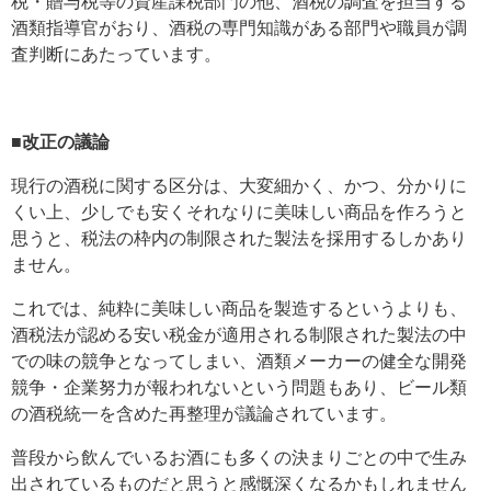
税・贈与税等の資産課税部門の他、酒税の調査を担当する
酒類指導官がおり、酒税の専門知識がある部門や職員が調
査判断にあたっています。
■改正の議論
現行の酒税に関する区分は、大変細かく、かつ、分かりに
くい上、少しでも安くそれなりに美味しい商品を作ろうと
思うと、税法の枠内の制限された製法を採用するしかあり
ません。
これでは、純粋に美味しい商品を製造するというよりも、
酒税法が認める安い税金が適用される制限された製法の中
での味の競争となってしまい、酒類メーカーの健全な開発
競争・企業努力が報われないという問題もあり、ビール類
の酒税統一を含めた再整理が議論されています。
普段から飲んでいるお酒にも多くの決まりごとの中で生み
出されているものだと思うと感慨深くなるかもしれません