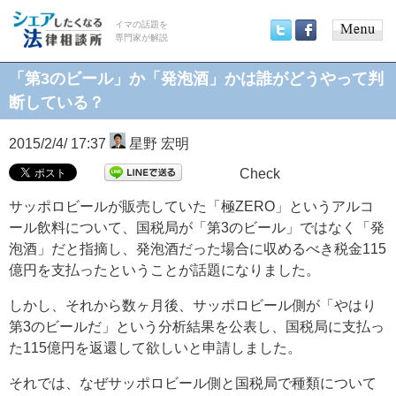
イマの話題を
専門家が解説
Main
Twitter
Facebook
menu
「第3のビール」か「発泡酒」かは誰がどうやって判
断している？
2015/2/4/ 17:37
星野 宏明
Check
サッポロビールが販売していた「極ZERO」というアルコ
ール飲料について、国税局が「第3のビール」ではなく「発
泡酒」だと指摘し、発泡酒だった場合に収めるべき税金115
億円を支払ったということが話題になりました。
しかし、それから数ヶ月後、サッポロビール側が「やはり
第3のビールだ」という分析結果を公表し、国税局に支払っ
た115億円を返還して欲しいと申請しました。
それでは、なぜサッポロビール側と国税局で種類について