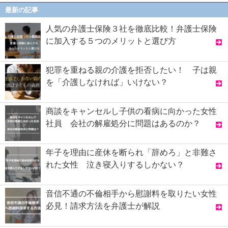
最新の記事
人気の弁護士保険３社を徹底比較！弁護士保険
に加入する５つのメリットと選び方
犯罪を重ねる親の介護を拒否したい！ 子は親
を「介護しなければ」いけない？
商談をキャンセルし子供の看病に向かった女性
社員 会社の解雇処分に問題はあるのか？
年子を理由に産休を断られ「辞めろ」と非難さ
れた女性 泣き寝入りするしかない？
音信不通の不倫相手から慰謝料を取りたい女性
必見！請求方法を弁護士が解説