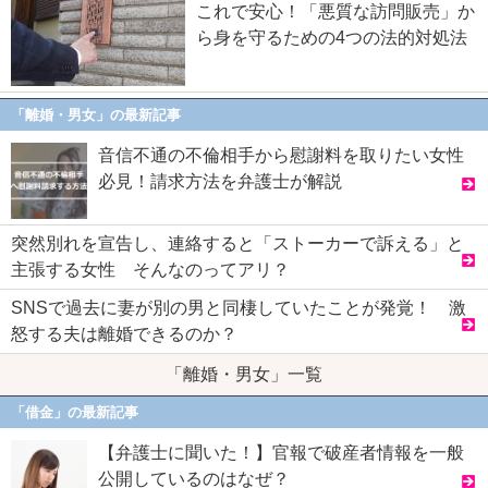
これで安心！「悪質な訪問販売」か
ら身を守るための4つの法的対処法
「離婚・男女」の最新記事
音信不通の不倫相手から慰謝料を取りたい女性
必見！請求方法を弁護士が解説
突然別れを宣告し、連絡すると「ストーカーで訴える」と
主張する女性 そんなのってアリ？
SNSで過去に妻が別の男と同棲していたことが発覚！ 激
怒する夫は離婚できるのか？
「離婚・男女」一覧
「借金」の最新記事
【弁護士に聞いた！】官報で破産者情報を一般
公開しているのはなぜ？