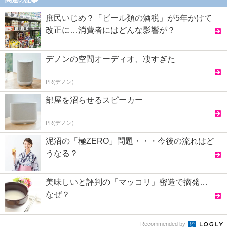
庶民いじめ？「ビール類の酒税」が5年かけて
改正に…消費者にはどんな影響が？
デノンの空間オーディオ、凄すぎた
PR(デノン)
部屋を沼らせるスピーカー
PR(デノン)
泥沼の「極ZERO」問題・・・今後の流れはど
うなる？
美味しいと評判の「マッコリ」密造で摘発…
なぜ？
Recommended by