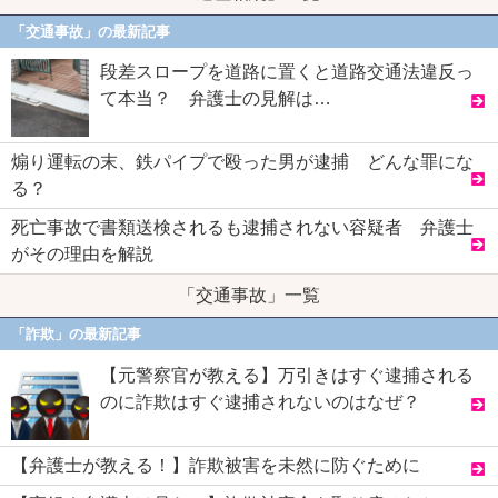
「交通事故」の最新記事
段差スロープを道路に置くと道路交通法違反っ
て本当？ 弁護士の見解は…
煽り運転の末、鉄パイプで殴った男が逮捕 どんな罪にな
る？
死亡事故で書類送検されるも逮捕されない容疑者 弁護士
がその理由を解説
「交通事故」一覧
「詐欺」の最新記事
【元警察官が教える】万引きはすぐ逮捕される
のに詐欺はすぐ逮捕されないのはなぜ？
【弁護士が教える！】詐欺被害を未然に防ぐために