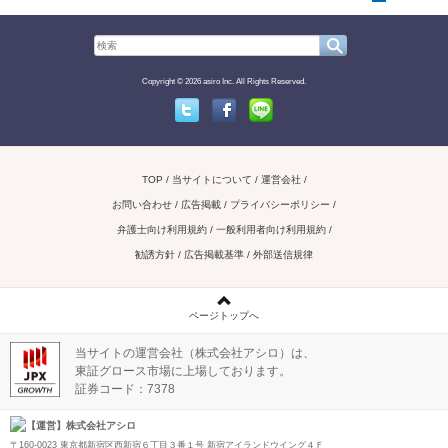
Copyright © 2026 asiro Inc. All Rights Reserved.
Twitter
Facebook
Line
TOP
当サイトについて
運営会社
お問い合わせ / 広告掲載
プライバシーポリシー
弁護士向け利用規約
一般利用者向け利用規約
勧誘方針
広告掲載基準
外部送信規律
ページトップへ
当サイトの運営会社（株式会社アシロ）は、
東証グロース市場に上場しております。
証券コード：7378
【運営】株式会社アシロ
〒160-0023 東京都新宿区西新宿６丁目３番１号 新宿アイランドウイング４Ｆ