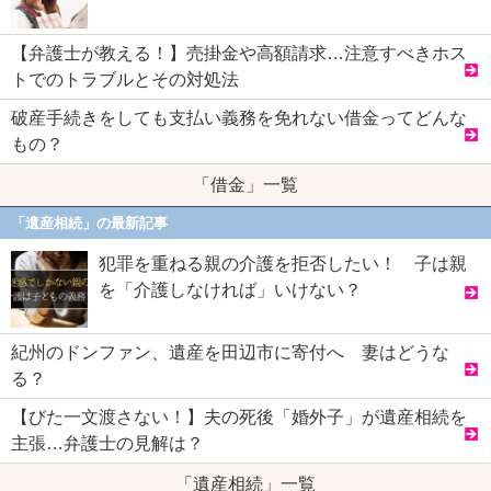
【弁護士が教える！】売掛金や高額請求…注意すべきホス
トでのトラブルとその対処法
破産手続きをしても支払い義務を免れない借金ってどんな
もの？
「借金」一覧
「遺産相続」の最新記事
犯罪を重ねる親の介護を拒否したい！ 子は親
を「介護しなければ」いけない？
紀州のドンファン、遺産を田辺市に寄付へ 妻はどうな
る？
【びた一文渡さない！】夫の死後「婚外子」が遺産相続を
主張…弁護士の見解は？
「遺産相続」一覧