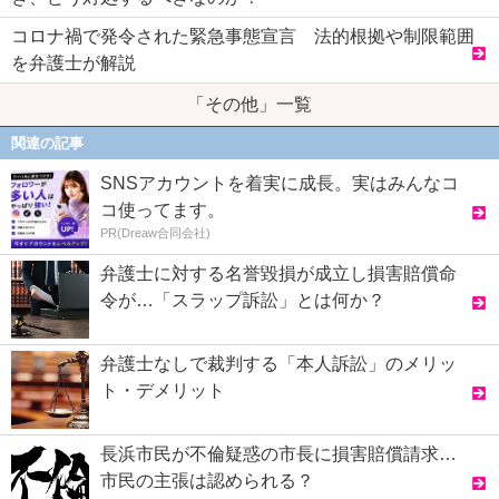
コロナ禍で発令された緊急事態宣言 法的根拠や制限範囲
を弁護士が解説
「その他」一覧
関連の記事
SNSアカウントを着実に成長。実はみんなコ
コ使ってます。
PR(Dreaw合同会社)
弁護士に対する名誉毀損が成立し損害賠償命
令が…「スラップ訴訟」とは何か？
弁護士なしで裁判する「本人訴訟」のメリッ
ト・デメリット
長浜市民が不倫疑惑の市長に損害賠償請求…
市民の主張は認められる？