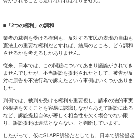
脅かされることも避けなければなりません。
■「2つの権利」の調和
業者の裁判を受ける権利も、反対する市民の表現の自由も
憲法上の重要な権利だとすれば、結局のところ、どう調和
させるかを考えるしかありません。
従来、日本では、この問題についてあまり議論がされてき
ませんでしたが、不当訴訟を提起されたとして、被告が反
対に原告を不法行為で訴えたという事例はいくつかありま
した。
判例では、裁判を受ける権利を重要視し、請求の法的事実
的根拠を欠くことを容易に認識しながらあえて訴訟に出る
など、訴訟提起自体が著しく相当性を欠く場合でない限
り、訴訟提起は違法とならない、と判断しています。
したがって、仮にSLAPP訴訟だとしても、日本で訴訟提起