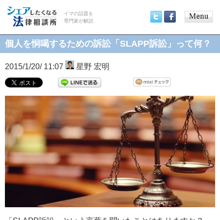
イマの話題を
専門家が解説
Main
Twitter
Facebook
menu
個人を恫喝するための訴訟「SLAPP訴訟」って何？
2015/1/20/ 11:07
星野 宏明