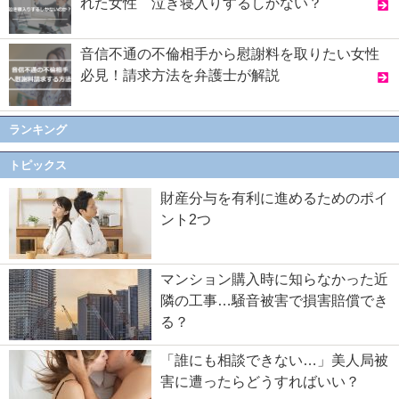
れた女性 泣き寝入りするしかない？
音信不通の不倫相手から慰謝料を取りたい女性
必見！請求方法を弁護士が解説
ランキング
トピックス
財産分与を有利に進めるためのポイ
ント2つ
マンション購入時に知らなかった近
隣の工事…騒音被害で損害賠償でき
る？
「誰にも相談できない…」美人局被
害に遭ったらどうすればいい？