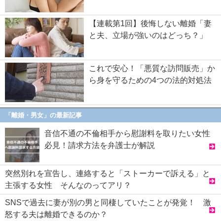
【連載第1回】後悔しない離婚「妻
と夫、立場が強いのはどっち？」
これで安心！「悪質な訪問販売」か
ら身を守るための4つの法的対処法
「離婚・男女」の最新記事
音信不通の不倫相手から慰謝料を取りたい女性
必見！請求方法を弁護士が解説
突然別れを宣告し、連絡すると「ストーカーで訴える」と
主張する女性 そんなのってアリ？
SNSで過去に妻が別の男と同棲していたことが発覚！ 激
怒する夫は離婚できるのか？