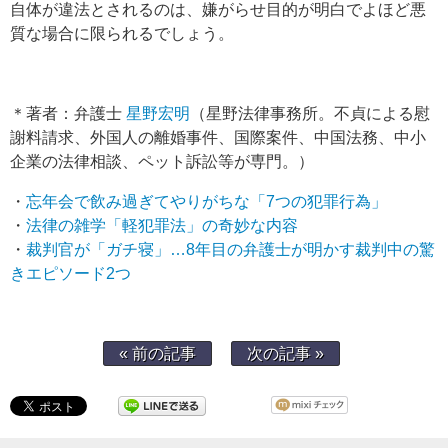
自体が違法とされるのは、嫌がらせ目的が明白でよほど悪
質な場合に限られるでしょう。
＊著者：弁護士
星野宏明
（星野法律事務所。不貞による慰
謝料請求、外国人の離婚事件、国際案件、中国法務、中小
企業の法律相談、ペット訴訟等が専門。）
・
忘年会で飲み過ぎてやりがちな「7つの犯罪行為」
・
法律の雑学「軽犯罪法」の奇妙な内容
・
裁判官が「ガチ寝」…8年目の弁護士が明かす裁判中の驚
きエピソード2つ
« 前の記事
次の記事 »