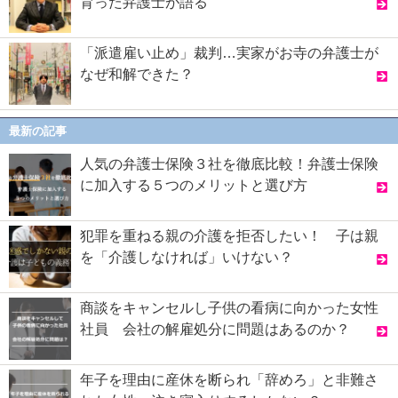
育った弁護士が語る
「派遣雇い止め」裁判…実家がお寺の弁護士が
なぜ和解できた？
最新の記事
人気の弁護士保険３社を徹底比較！弁護士保険
に加入する５つのメリットと選び方
犯罪を重ねる親の介護を拒否したい！ 子は親
を「介護しなければ」いけない？
商談をキャンセルし子供の看病に向かった女性
社員 会社の解雇処分に問題はあるのか？
年子を理由に産休を断られ「辞めろ」と非難さ