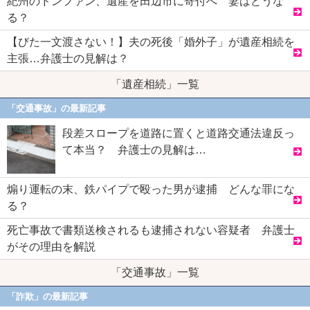
紀州のドンファン、遺産を田辺市に寄付へ 妻はどうな
る？
【びた一文渡さない！】夫の死後「婚外子」が遺産相続を
主張…弁護士の見解は？
「遺産相続」一覧
「交通事故」の最新記事
段差スロープを道路に置くと道路交通法違反っ
て本当？ 弁護士の見解は…
煽り運転の末、鉄パイプで殴った男が逮捕 どんな罪にな
る？
死亡事故で書類送検されるも逮捕されない容疑者 弁護士
がその理由を解説
「交通事故」一覧
「詐欺」の最新記事