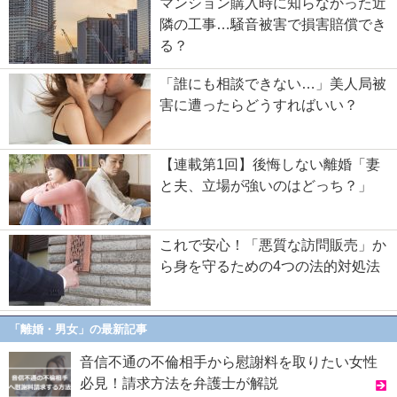
マンション購入時に知らなかった近
隣の工事…騒音被害で損害賠償でき
る？
「誰にも相談できない…」美人局被
害に遭ったらどうすればいい？
【連載第1回】後悔しない離婚「妻
と夫、立場が強いのはどっち？」
これで安心！「悪質な訪問販売」か
ら身を守るための4つの法的対処法
「離婚・男女」の最新記事
音信不通の不倫相手から慰謝料を取りたい女性
必見！請求方法を弁護士が解説