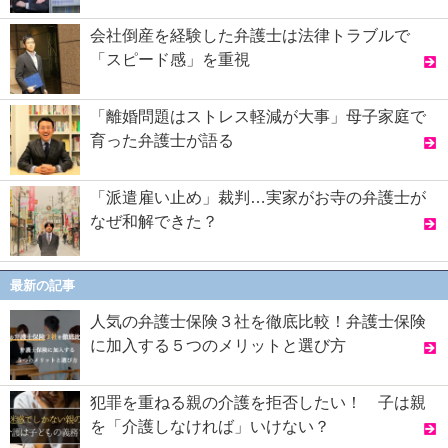
会社倒産を経験した弁護士は法律トラブルで
「スピード感」を重視
「離婚問題はストレス軽減が大事」母子家庭で
育った弁護士が語る
「派遣雇い止め」裁判…実家がお寺の弁護士が
なぜ和解できた？
最新の記事
人気の弁護士保険３社を徹底比較！弁護士保険
に加入する５つのメリットと選び方
犯罪を重ねる親の介護を拒否したい！ 子は親
を「介護しなければ」いけない？