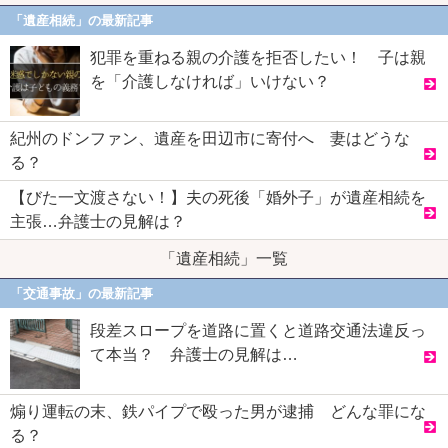
「遺産相続」の最新記事
犯罪を重ねる親の介護を拒否したい！ 子は親
を「介護しなければ」いけない？
紀州のドンファン、遺産を田辺市に寄付へ 妻はどうな
る？
【びた一文渡さない！】夫の死後「婚外子」が遺産相続を
主張…弁護士の見解は？
「遺産相続」一覧
「交通事故」の最新記事
段差スロープを道路に置くと道路交通法違反っ
て本当？ 弁護士の見解は…
煽り運転の末、鉄パイプで殴った男が逮捕 どんな罪にな
る？