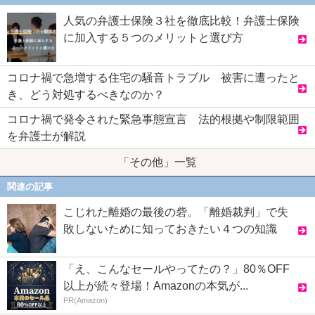
人気の弁護士保険３社を徹底比較！弁護士保険
に加入する５つのメリットと選び方
コロナ禍で急増する住宅の騒音トラブル 被害に遭ったと
き、どう対処するべきなのか？
コロナ禍で発令された緊急事態宣言 法的根拠や制限範囲
を弁護士が解説
「その他」一覧
関連の記事
こじれた離婚の最後の砦。「離婚裁判」で失
敗しないために知っておきたい４つの知識
「え、こんなセールやってたの？」80％OFF
以上が続々登場！Amazonの本気が...
PR(Amazon)