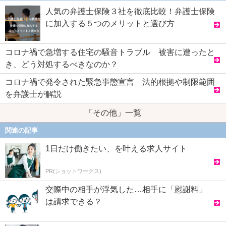
人気の弁護士保険３社を徹底比較！弁護士保険
に加入する５つのメリットと選び方
コロナ禍で急増する住宅の騒音トラブル 被害に遭ったと
き、どう対処するべきなのか？
コロナ禍で発令された緊急事態宣言 法的根拠や制限範囲
を弁護士が解説
「その他」一覧
関連の記事
1日だけ働きたい、を叶える求人サイト
PR(ショットワークス)
交際中の相手が浮気した…相手に「慰謝料」
は請求できる？