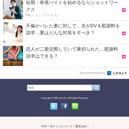
短期・単発バイトを始めるならショットワー
クス
PR(ショットワークス)
不倫がバレた妻に対して、夫がDV＆慰謝料を
請求…妻はどんな対策をすべき？
恋人が二股交際していて裏切られた…慰謝料
請求はできる？
Recommended by
Copyright © 2026 asiro Inc. All Rights Reserved.
Twitter
Facebook
Line
TOP
当サイトについて
運営会社