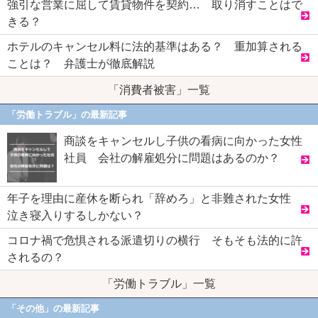
強引な営業に屈して賃貸物件を契約… 取り消すことはで
きる？
ホテルのキャンセル料に法的基準はある？ 重加算される
ことは？ 弁護士が徹底解説
「消費者被害」一覧
「労働トラブル」の最新記事
商談をキャンセルし子供の看病に向かった女性
社員 会社の解雇処分に問題はあるのか？
年子を理由に産休を断られ「辞めろ」と非難された女性
泣き寝入りするしかない？
コロナ禍で危惧される派遣切りの横行 そもそも法的に許
されるの？
「労働トラブル」一覧
「その他」の最新記事