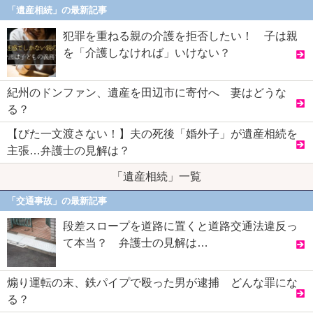
「遺産相続」の最新記事
犯罪を重ねる親の介護を拒否したい！ 子は親
を「介護しなければ」いけない？
紀州のドンファン、遺産を田辺市に寄付へ 妻はどうな
る？
【びた一文渡さない！】夫の死後「婚外子」が遺産相続を
主張…弁護士の見解は？
「遺産相続」一覧
「交通事故」の最新記事
段差スロープを道路に置くと道路交通法違反っ
て本当？ 弁護士の見解は…
煽り運転の末、鉄パイプで殴った男が逮捕 どんな罪にな
る？