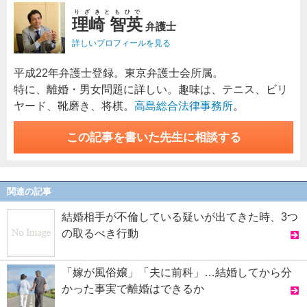
りざきともひで
理崎 智英
弁護士
詳しいプロフィールを見る
平成22年弁護士登録。東京弁護士会所属。
特に、離婚・男女問題に詳しい。趣味は、テニス、ビリ
ヤード、靴磨き、将棋。
高島総合法律事務所
。
この記事を書いた先生に相談する
関連の記事
結婚相手が不倫している疑いが出てきた時、3つ
の取るべき行動
「嫁が風俗嬢」「夫に前科」…結婚してから分
かった事実で離婚はできるか