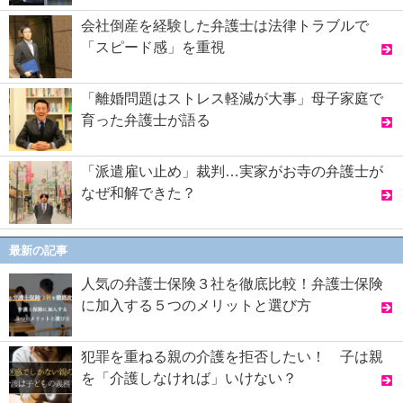
会社倒産を経験した弁護士は法律トラブルで
「スピード感」を重視
「離婚問題はストレス軽減が大事」母子家庭で
育った弁護士が語る
「派遣雇い止め」裁判…実家がお寺の弁護士が
なぜ和解できた？
最新の記事
人気の弁護士保険３社を徹底比較！弁護士保険
に加入する５つのメリットと選び方
犯罪を重ねる親の介護を拒否したい！ 子は親
を「介護しなければ」いけない？