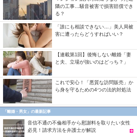
隣の工事…騒音被害で損害賠償でき
る？
「誰にも相談できない…」美人局被
害に遭ったらどうすればいい？
【連載第1回】後悔しない離婚「妻
と夫、立場が強いのはどっち？」
これで安心！「悪質な訪問販売」か
ら身を守るための4つの法的対処法
「離婚・男女」の最新記事
音信不通の不倫相手から慰謝料を取りたい女性
必見！請求方法を弁護士が解説