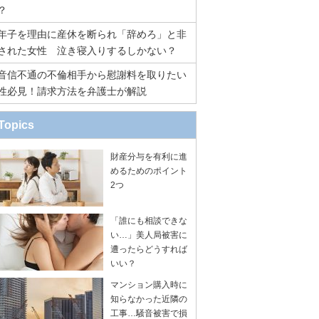
？
年子を理由に産休を断られ「辞めろ」と非
された女性 泣き寝入りするしかない？
音信不通の不倫相手から慰謝料を取りたい
性必見！請求方法を弁護士が解説
Topics
財産分与を有利に進
めるためのポイント
2つ
「誰にも相談できな
い…」美人局被害に
遭ったらどうすれば
いい？
マンション購入時に
知らなかった近隣の
工事…騒音被害で損