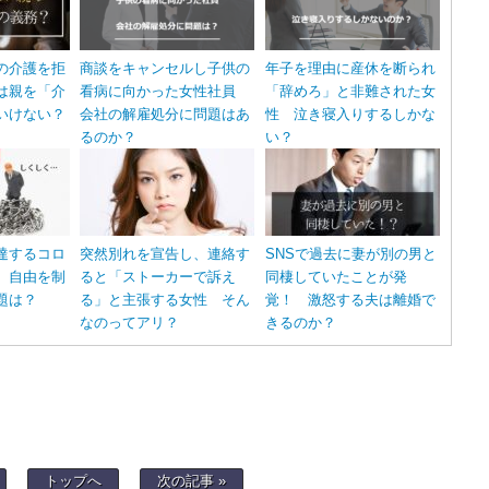
の介護を拒
商談をキャンセルし子供の
年子を理由に産休を断られ
は親を「介
看病に向かった女性社員
「辞めろ」と非難された女
いけない？
会社の解雇処分に問題はあ
性 泣き寝入りするしかな
るのか？
い？
達するコロ
突然別れを宣告し、連絡す
SNSで過去に妻が別の男と
 自由を制
ると「ストーカーで訴え
同棲していたことが発
題は？
る」と主張する女性 そん
覚！ 激怒する夫は離婚で
なのってアリ？
きるのか？
トップへ
次の記事 »