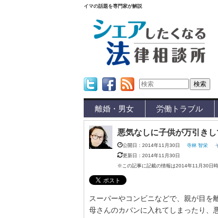
イマの話題を専門家が解説
Twitter
Facebook
Feed
離婚・男女
労働トラブル
悪気なしに子供が万引きし
公開日：2014年11月30日
寺林 智栄
更新日：2014年11月30日
※この記事に記載の情報は2014年11月30日
スーパーやコンビニなどで、親が目を
母さんのカバンに入れてしまったり、