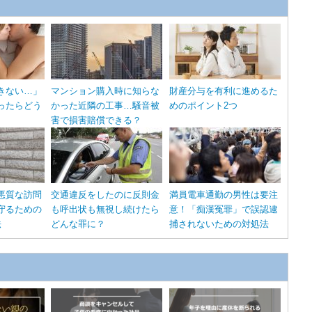
きない…」
マンション購入時に知らな
財産分与を有利に進めるた
ったらどう
かった近隣の工事…騒音被
めのポイント2つ
害で損害賠償できる？
悪質な訪問
交通違反をしたのに反則金
満員電車通勤の男性は要注
守るための
も呼出状も無視し続けたら
意！「痴漢冤罪」で誤認逮
法
どんな罪に？
捕されないための対処法