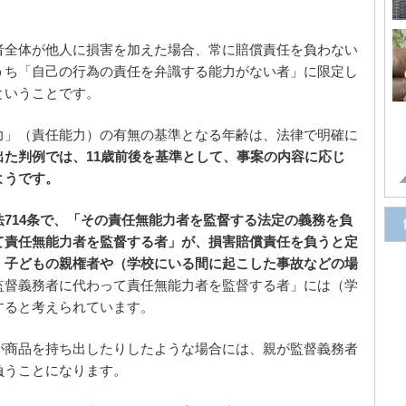
者全体が他人に損害を加えた場合、常に賠償責任を負わない
うち「自己の行為の責任を弁識する能力がない者」に限定し
ということです。
力」（責任能力）の有無の基準となる年齢は、法律で明確に
出た判例では、11歳前後を基準として、事案の内容に応じ
ようです。
714条で、「その責任無能力者を監督する法定の義務を負
て責任無能力者を監督する者」が、損害賠償責任を負うと定
、子どもの親権者や（学校にいる間に起こした事故などの場
監督義務者に代わって責任無能力者を監督する者」には（学
すると考えられています。
が商品を持ち出したりしたような場合には、親が監督義務者
負うことになります。