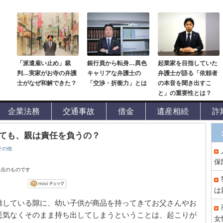
「派遣雇い止め」裁
銀行員から転身…異色
起業家を目指していた
判…実家がお寺の弁護
キャリアな弁護士の
弁護士が語る「依頼者
士がなぜ和解できた？
「交渉・折衝力」とは
の本音を聞き出すこ
と」の重要性とは？
企業法務
交通事故
借金
遺産相続
詐
ても、親は責任を負うの？
その他
保
時点のものです
は
離している隙に、幼い子供が商品を持ってきてお父さんやお
悪気なくそのまま持ち出してしまうということは、起こりが
女