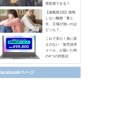
害賠償できる？
【連載第1回】後悔
しない離婚「妻と
夫、立場が強いのは
どっち？」
これで安心！身に覚
えのない「架空請求
メール」が届いた時
の4つの対処法
facebookページ