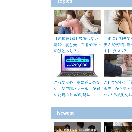
Topics
【連載第1回】後悔しない
「誰にも相談で
離婚「妻と夫、立場が強い
美人局被害に遭
のはどっち？」
すればいい？
これで安心！身に覚えのな
これで安心！「
い「架空請求メール」が届
販売」から身を
いた時の4つの対処法
4つの法的対処
Newest