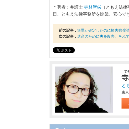
＊著者：弁護士
寺林智栄
（ともえ法律事
日、ともえ法律事務所を開業。安心で
前の記事 :
無罪が確定したのに損害賠償
次の記事 :
遺産のために夫を殺害、それ
て
寺
と
東京