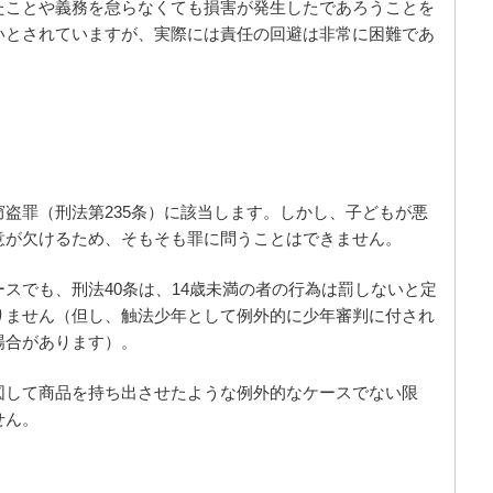
たことや義務を怠らなくても損害が発生したであろうことを
いとされていますが、実際には責任の回避は非常に困難であ
盗罪（刑法第235条）に該当します。しかし、子どもが悪
意が欠けるため、そもそも罪に問うことはできません。
スでも、刑法40条は、14歳未満の者の行為は罰しないと定
りません（但し、触法少年として例外的に少年審判に付され
場合があります）。
図して商品を持ち出させたような例外的なケースでない限
せん。