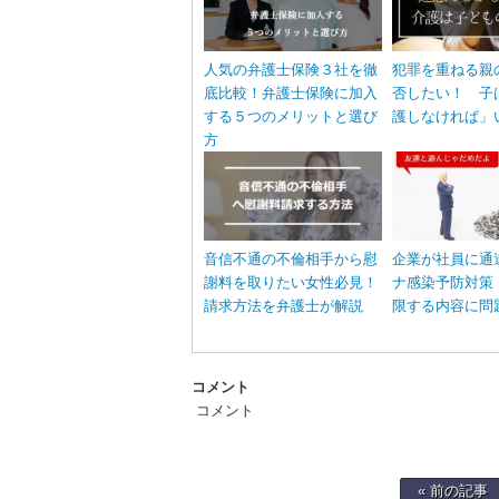
人気の弁護士保険３社を徹
犯罪を重ねる親
底比較！弁護士保険に加入
否したい！ 子
する５つのメリットと選び
護しなければ」
方
音信不通の不倫相手から慰
企業が社員に通
謝料を取りたい女性必見！
ナ感染予防対策
請求方法を弁護士が解説
限する内容に問
コメント
コメント
« 前の記事