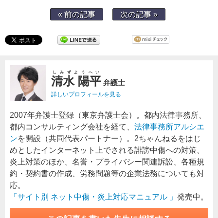
« 前の記事
次の記事 »
しみずようへい
清水 陽平
弁護士
詳しいプロフィールを見る
2007年弁護士登録（東京弁護士会）。都内法律事務所、
都内コンサルティング会社を経て、
法律事務所アルシエ
ン
を開設（共同代表パートナー）。2ちゃんねるをはじ
めとしたインターネット上でされる誹謗中傷への対策、
炎上対策のほか、名誉・プライバシー関連訴訟、各種規
約・契約書の作成、労務問題等の企業法務についても対
応。
「サイト別 ネット中傷・炎上対応マニュアル 」
発売中。