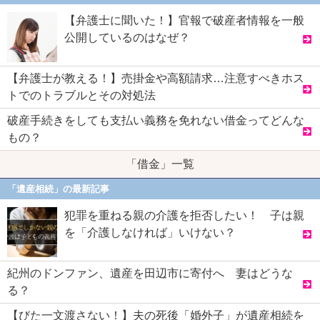
【弁護士に聞いた！】官報で破産者情報を一般
公開しているのはなぜ？
【弁護士が教える！】売掛金や高額請求…注意すべきホス
トでのトラブルとその対処法
破産手続きをしても支払い義務を免れない借金ってどんな
もの？
「借金」一覧
「遺産相続」の最新記事
犯罪を重ねる親の介護を拒否したい！ 子は親
を「介護しなければ」いけない？
紀州のドンファン、遺産を田辺市に寄付へ 妻はどうな
る？
【びた一文渡さない！】夫の死後「婚外子」が遺産相続を