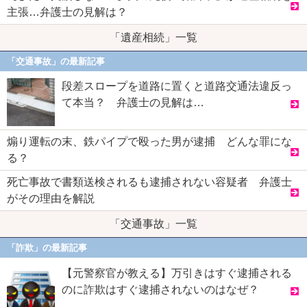
主張…弁護士の見解は？
「遺産相続」一覧
「交通事故」の最新記事
段差スロープを道路に置くと道路交通法違反っ
て本当？ 弁護士の見解は…
煽り運転の末、鉄パイプで殴った男が逮捕 どんな罪にな
る？
死亡事故で書類送検されるも逮捕されない容疑者 弁護士
がその理由を解説
「交通事故」一覧
「詐欺」の最新記事
【元警察官が教える】万引きはすぐ逮捕される
のに詐欺はすぐ逮捕されないのはなぜ？