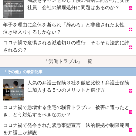
商談をキャンセルし子供の看病に向かった女性
社員 会社の解雇処分に問題はあるのか？
年子を理由に産休を断られ「辞めろ」と非難された女性
泣き寝入りするしかない？
コロナ禍で危惧される派遣切りの横行 そもそも法的に許
されるの？
「労働トラブル」一覧
「その他」の最新記事
人気の弁護士保険３社を徹底比較！弁護士保険
に加入する５つのメリットと選び方
コロナ禍で急増する住宅の騒音トラブル 被害に遭ったと
き、どう対処するべきなのか？
コロナ禍で発令された緊急事態宣言 法的根拠や制限範囲
を弁護士が解説