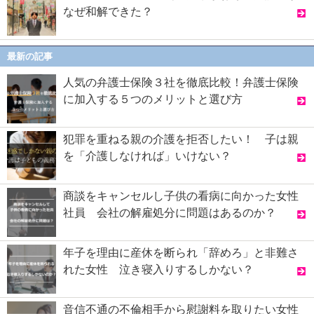
なぜ和解できた？
最新の記事
人気の弁護士保険３社を徹底比較！弁護士保険
に加入する５つのメリットと選び方
犯罪を重ねる親の介護を拒否したい！ 子は親
を「介護しなければ」いけない？
商談をキャンセルし子供の看病に向かった女性
社員 会社の解雇処分に問題はあるのか？
年子を理由に産休を断られ「辞めろ」と非難さ
れた女性 泣き寝入りするしかない？
音信不通の不倫相手から慰謝料を取りたい女性