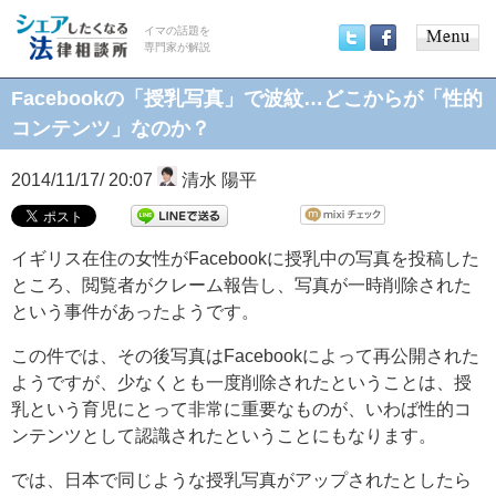
イマの話題を
専門家が解説
Main
Twitter
Facebook
menu
Facebookの「授乳写真」で波紋…どこからが「性的
コンテンツ」なのか？
2014/11/17/ 20:07
清水 陽平
イギリス在住の女性がFacebookに授乳中の写真を投稿した
ところ、閲覧者がクレーム報告し、写真が一時削除された
という事件があったようです。
この件では、その後写真はFacebookによって再公開された
ようですが、少なくとも一度削除されたということは、授
乳という育児にとって非常に重要なものが、いわば性的コ
ンテンツとして認識されたということにもなります。
では、日本で同じような授乳写真がアップされたとしたら