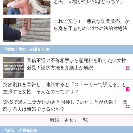
と夫、立場が強いのはどっち？」
これで安心！「悪質な訪問販売」か
ら身を守るための4つの法的対処法
「離婚・男女」の最新記事
音信不通の不倫相手から慰謝料を取りたい女性
必見！請求方法を弁護士が解説
突然別れを宣告し、連絡すると「ストーカーで訴える」と
主張する女性 そんなのってアリ？
SNSで過去に妻が別の男と同棲していたことが発覚！ 激
怒する夫は離婚できるのか？
「離婚・男女」一覧
「借金」の最新記事