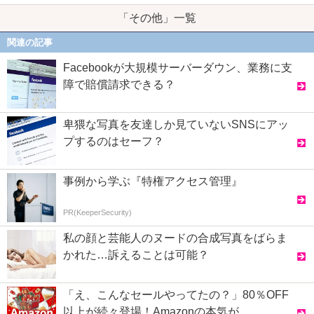
「その他」一覧
関連の記事
Facebookが大規模サーバーダウン、業務に支
障で賠償請求できる？
卑猥な写真を友達しか見ていないSNSにアッ
プするのはセーフ？
事例から学ぶ『特権アクセス管理』
PR(KeeperSecurity)
私の顔と芸能人のヌードの合成写真をばらま
かれた…訴えることは可能？
「え、こんなセールやってたの？」80％OFF
以上が続々登場！Amazonの本気が...