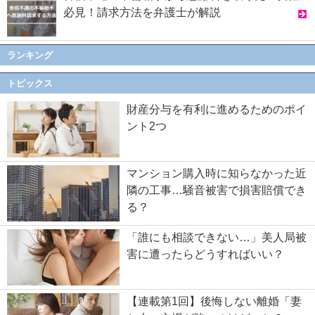
必見！請求方法を弁護士が解説
ランキング
トピックス
財産分与を有利に進めるためのポイ
ント2つ
マンション購入時に知らなかった近
隣の工事…騒音被害で損害賠償でき
る？
「誰にも相談できない…」美人局被
害に遭ったらどうすればいい？
【連載第1回】後悔しない離婚「妻