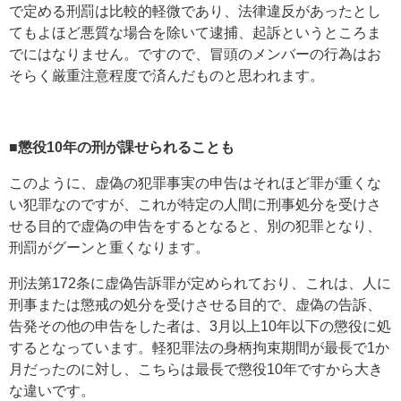
で定める刑罰は比較的軽微であり、法律違反があったとし
てもよほど悪質な場合を除いて逮捕、起訴というところま
でにはなりません。ですので、冒頭のメンバーの行為はお
そらく厳重注意程度で済んだものと思われます。
■懲役10年の刑が課せられることも
このように、虚偽の犯罪事実の申告はそれほど罪が重くな
い犯罪なのですが、これが特定の人間に刑事処分を受けさ
せる目的で虚偽の申告をするとなると、別の犯罪となり、
刑罰がグーンと重くなります。
刑法第172条に虚偽告訴罪が定められており、これは、人に
刑事または懲戒の処分を受けさせる目的で、虚偽の告訴、
告発その他の申告をした者は、3月以上10年以下の懲役に処
するとなっています。軽犯罪法の身柄拘束期間が最長で1か
月だったのに対し、こちらは最長で懲役10年ですから大き
な違いです。