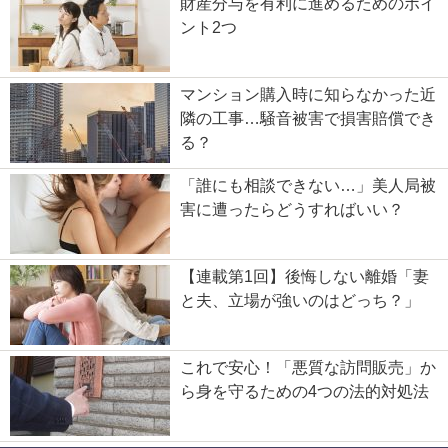
財産分与を有利に進めるためのポイ
ント2つ
マンション購入時に知らなかった近
隣の工事…騒音被害で損害賠償でき
る？
「誰にも相談できない…」美人局被
害に遭ったらどうすればいい？
【連載第1回】後悔しない離婚「妻
と夫、立場が強いのはどっち？」
これで安心！「悪質な訪問販売」か
ら身を守るための4つの法的対処法