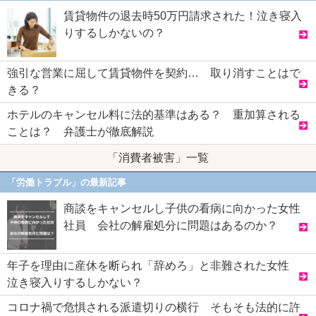
賃貸物件の退去時50万円請求された！泣き寝入
りするしかないの？
強引な営業に屈して賃貸物件を契約… 取り消すことはで
きる？
ホテルのキャンセル料に法的基準はある？ 重加算される
ことは？ 弁護士が徹底解説
「消費者被害」一覧
「労働トラブル」の最新記事
商談をキャンセルし子供の看病に向かった女性
社員 会社の解雇処分に問題はあるのか？
年子を理由に産休を断られ「辞めろ」と非難された女性
泣き寝入りするしかない？
コロナ禍で危惧される派遣切りの横行 そもそも法的に許