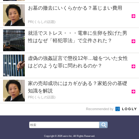
お墓の撤去にいくらかかる？墓じまい費用
PR(くらしの話題)
就活でストレス・・・電車に生卵を投げた男
性はなぜ「軽犯罪法」で立件された？
虚偽の強姦証言で懲役12年…嘘をついた女性
はどのような罪に問われるのか？
家の売却成功にはカギがある？家処分の基礎
知識を解説
PR(くらしの話題)
Recommended by
Copyright © 2026 asiro Inc. All Rights Reserved.