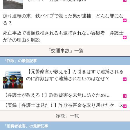
煽り運転の末、鉄パイプで殴った男が逮捕 どんな罪にな
る？
死亡事故で書類送検されるも逮捕されない容疑者 弁護士
がその理由を解説
「交通事故」一覧
「詐欺」の最新記事
【元警察官が教える】万引きはすぐ逮捕される
のに詐欺はすぐ逮捕されないのはなぜ？
【弁護士が教える！】詐欺被害を未然に防ぐために
【実録｜弁護士は見た！】詐欺被害金を取り戻せたケース
「詐欺」一覧
「消費者被害」の最新記事