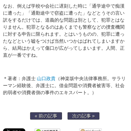
なお、例えば学校や会社に遅刻した時に「通学途中で痴漢
に遭った」「通勤途中で窃盗に遭った」などとうその言い
訳をするだけでは、道義的な問題は別として、犯罪とはな
りません。犯罪となるのはあくまでも警察などの捜査機関
に対する申告に限られます。とはいうものの、犯罪に遭っ
たなどという嘘をつけば当然いつかはばれてしまいますか
ら、結局はかえって傷口が広がってしまいます。人間、正
直が一番ですね。
＊著者：弁護士
山口政貴
（神楽坂中央法律事務所。サラリ
ーマン経験後、弁護士に。借金問題や消費者被害等、社会
的弱者や消費者側の事件のエキスパート。）
« 前の記事
次の記事 »