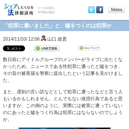
イマの話題を
専門家が解説
Main
Twitter
Facebook
menu
「犯罪に遭いました」と、嘘をつくのは犯罪か
2014/11/10/ 12:06
山口 政貴
数日前にアイドルグループのメンバーがライブに出たくな
かったため、ニュースである性犯罪に遭ったと嘘をつき、
その旨の被害届を警察に提出したという記事を見かけまし
た。
また、遅刻の言い訳などとして犯罪に遭ったなどと言う人
もいるかもしれません。とんでもない迷惑行為であると思
いますが、この例のように、実際には被害に遭っていない
のにあったと嘘をつく行為は犯罪にはならないのでしょう
か。