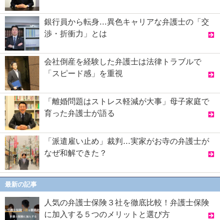
銀行員から転身…異色キャリアな弁護士の「交
渉・折衝力」とは
会社倒産を経験した弁護士は法律トラブルで
「スピード感」を重視
「離婚問題はストレス軽減が大事」母子家庭で
育った弁護士が語る
「派遣雇い止め」裁判…実家がお寺の弁護士が
なぜ和解できた？
最新の記事
人気の弁護士保険３社を徹底比較！弁護士保険
に加入する５つのメリットと選び方