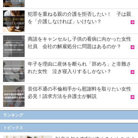
犯罪を重ねる親の介護を拒否したい！ 子は親
を「介護しなければ」いけない？
商談をキャンセルし子供の看病に向かった女性
社員 会社の解雇処分に問題はあるのか？
年子を理由に産休を断られ「辞めろ」と非難さ
れた女性 泣き寝入りするしかない？
音信不通の不倫相手から慰謝料を取りたい女性
必見！請求方法を弁護士が解説
ランキング
トピックス