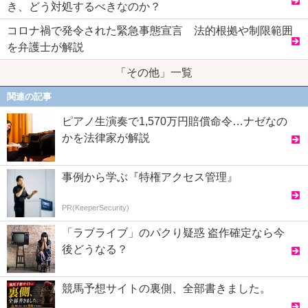
き、どう対処するべきなのか？
コロナ禍で発令された緊急事態宣言 法的根拠や制限範囲
を弁護士が解説
「その他」一覧
関連の記事
ピアノ生演奏で1,570万円賠償命令…ナゼなの
かを法律家が解説
事例から学ぶ『特権アクセス管理』
PR(KeeperSecurity)
「ラブライブ」のパクり疑惑 盗作確定なら今
後どうなる？
競馬予想サイトの裏側、全部書きました。