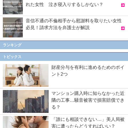
れた女性 泣き寝入りするしかない？
音信不通の不倫相手から慰謝料を取りたい女性
必見！請求方法を弁護士が解説
ランキング
トピックス
財産分与を有利に進めるためのポイ
ント2つ
マンション購入時に知らなかった近
隣の工事…騒音被害で損害賠償でき
る？
「誰にも相談できない…」美人局被
害に遭ったらどうすればいい？