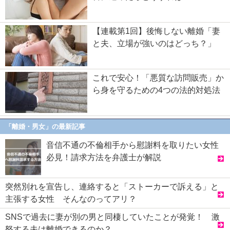
【連載第1回】後悔しない離婚「妻
と夫、立場が強いのはどっち？」
これで安心！「悪質な訪問販売」か
ら身を守るための4つの法的対処法
「離婚・男女」の最新記事
音信不通の不倫相手から慰謝料を取りたい女性
必見！請求方法を弁護士が解説
突然別れを宣告し、連絡すると「ストーカーで訴える」と
主張する女性 そんなのってアリ？
SNSで過去に妻が別の男と同棲していたことが発覚！ 激
怒する夫は離婚できるのか？