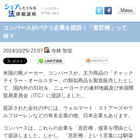
イマの話題を
専門家が解説
Main
Twitter
Facebook
menu
コンバースがパクリ企業を提訴！「意匠権」って
何？
2014/10/25/ 21:07
寺林 智栄
米国の靴メーカー、コンバースが、主力商品の「チャック
テイラー・オールスター」の類似商品を製造販売したとし
て、国内外の31社を、ニューヨークの連邦地裁及び米国際
貿易委員会（ITC）に提訴しました。
提訴された会社の中には、ウォルマート・ストアーズやラ
ルフローレンなどの有名企業の他、日本企業もあります。
コンバースは、これらの企業を「意匠権」侵害を理由とし
て提訴しました。しかし、「意匠権」という言葉には馴染