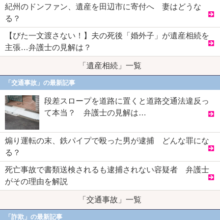
紀州のドンファン、遺産を田辺市に寄付へ 妻はどうな
る？
【びた一文渡さない！】夫の死後「婚外子」が遺産相続を
主張…弁護士の見解は？
「遺産相続」一覧
「交通事故」の最新記事
段差スロープを道路に置くと道路交通法違反っ
て本当？ 弁護士の見解は…
煽り運転の末、鉄パイプで殴った男が逮捕 どんな罪にな
る？
死亡事故で書類送検されるも逮捕されない容疑者 弁護士
がその理由を解説
「交通事故」一覧
「詐欺」の最新記事