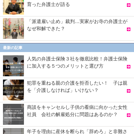
育った弁護士が語る
「派遣雇い止め」裁判…実家がお寺の弁護士が
なぜ和解できた？
最新の記事
人気の弁護士保険３社を徹底比較！弁護士保険
に加入する５つのメリットと選び方
犯罪を重ねる親の介護を拒否したい！ 子は親
を「介護しなければ」いけない？
商談をキャンセルし子供の看病に向かった女性
社員 会社の解雇処分に問題はあるのか？
年子を理由に産休を断られ「辞めろ」と非難さ