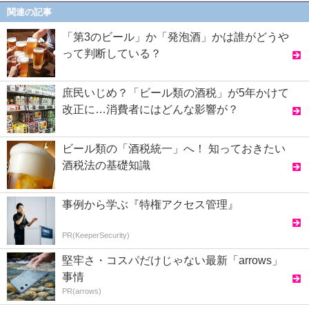
関連の記事
「第3のビール」か「発泡酒」かは誰がどうや
って判断している？
庶民いじめ？「ビール類の酒税」が5年かけて
改正に…消費者にはどんな影響が？
ビール類の「酒税統一」へ！ 知っておきたい
酒税法の基礎知識
事例から学ぶ『特権アクセス管理』
PR(KeeperSecurity)
堅牢さ・コスパだけじゃない最新「arrows」
事情
PR(arrows)