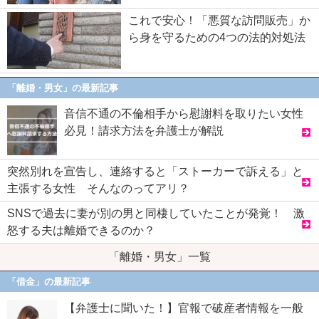
これで安心！「悪質な訪問販売」か
ら身を守るための4つの法的対処法
「離婚・男女」の最新記事
音信不通の不倫相手から慰謝料を取りたい女性
必見！請求方法を弁護士が解説
突然別れを宣告し、連絡すると「ストーカーで訴える」と
主張する女性 そんなのってアリ？
SNSで過去に妻が別の男と同棲していたことが発覚！ 激
怒する夫は離婚できるのか？
「離婚・男女」一覧
「借金」の最新記事
【弁護士に聞いた！】官報で破産者情報を一般