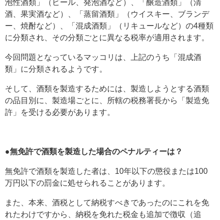
泡性酒類」（ビール、発泡酒など）、「醸造酒類」（清
酒、果実酒など）、「蒸留酒類」（ウイスキー、ブランデ
ー、焼酎など）、「混成酒類」（リキュールなど）の4種類
に分類され、その分類ごとに異なる税率が適用されます。
今回問題となっているマッコリは、上記のうち「混成酒
類」に分類されるようです。
そして、酒類を製造するためには、製造しようとする酒類
の品目別に、製造場ごとに、所轄の税務署長から「製造免
許」を受ける必要があります。
●無免許で酒類を製造した場合のペナルティーは？
無免許で酒類を製造した者は、10年以下の懲役または100
万円以下の罰金に処せられることがあります。
また、本来、酒税として納税すべきであったのにこれを免
れたわけですから、納税を免れた税金も追加で徴収（追