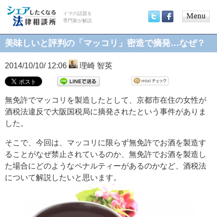
イマの話題を
専門家が解説
Main
Twitter
Facebook
menu
美味しいと評判の「マッコリ」密造で摘発…なぜ？
2014/10/10/ 12:06
理崎 智英
無免許でマッコリを製造したとして、京都市在住の女性が
酒税法違反で大阪国税局に摘発されたという事件がありま
した。
そこで、今回は、マッコリに限らず無免許でお酒を製造す
ることがなぜ禁止されているのか、無免許でお酒を製造し
た場合にどのようなペナルティーがあるのかなど、酒税法
について解説したいと思います。