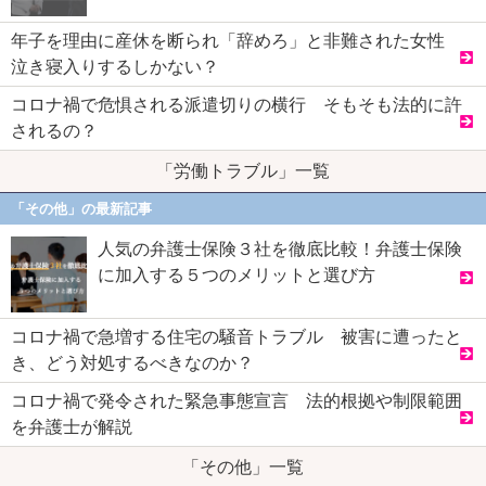
年子を理由に産休を断られ「辞めろ」と非難された女性
泣き寝入りするしかない？
コロナ禍で危惧される派遣切りの横行 そもそも法的に許
されるの？
「労働トラブル」一覧
「その他」の最新記事
人気の弁護士保険３社を徹底比較！弁護士保険
に加入する５つのメリットと選び方
コロナ禍で急増する住宅の騒音トラブル 被害に遭ったと
き、どう対処するべきなのか？
コロナ禍で発令された緊急事態宣言 法的根拠や制限範囲
を弁護士が解説
「その他」一覧