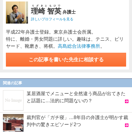
りざきともひで
理崎 智英
弁護士
詳しいプロフィールを見る
平成22年弁護士登録。東京弁護士会所属。
特に、離婚・男女問題に詳しい。趣味は、テニス、ビリ
ヤード、靴磨き、将棋。
高島総合法律事務所
。
この記事を書いた先生に相談する
関連の記事
某居酒屋でメニューと全然違う商品が出てきた
と話題に…法的に問題ないの？
裁判官が「ガチ寝」…8年目の弁護士が明かす裁
判中の驚きエピソード2つ