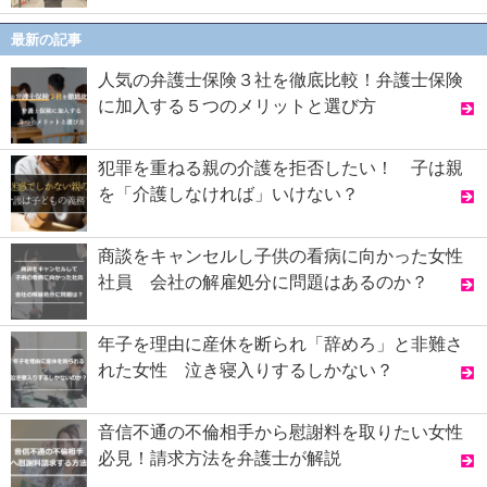
最新の記事
人気の弁護士保険３社を徹底比較！弁護士保険
に加入する５つのメリットと選び方
犯罪を重ねる親の介護を拒否したい！ 子は親
を「介護しなければ」いけない？
商談をキャンセルし子供の看病に向かった女性
社員 会社の解雇処分に問題はあるのか？
年子を理由に産休を断られ「辞めろ」と非難さ
れた女性 泣き寝入りするしかない？
音信不通の不倫相手から慰謝料を取りたい女性
必見！請求方法を弁護士が解説