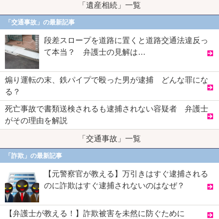
「遺産相続」一覧
「交通事故」の最新記事
段差スロープを道路に置くと道路交通法違反っ
て本当？ 弁護士の見解は…
煽り運転の末、鉄パイプで殴った男が逮捕 どんな罪にな
る？
死亡事故で書類送検されるも逮捕されない容疑者 弁護士
がその理由を解説
「交通事故」一覧
「詐欺」の最新記事
【元警察官が教える】万引きはすぐ逮捕される
のに詐欺はすぐ逮捕されないのはなぜ？
【弁護士が教える！】詐欺被害を未然に防ぐために