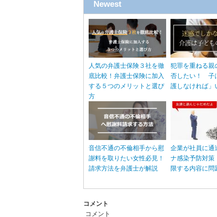
Newest
人気の弁護士保険３社を徹
犯罪を重ねる親
底比較！弁護士保険に加入
否したい！ 子
する５つのメリットと選び
護しなければ」
方
音信不通の不倫相手から慰
企業が社員に通
謝料を取りたい女性必見！
ナ感染予防対策
請求方法を弁護士が解説
限する内容に問
コメント
コメント