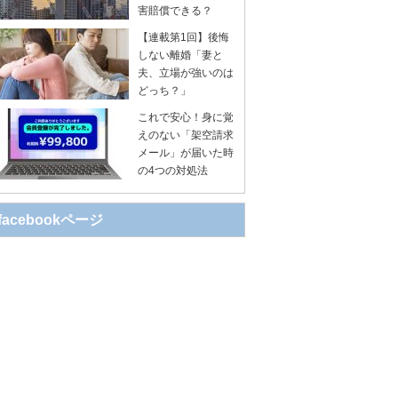
害賠償できる？
【連載第1回】後悔
しない離婚「妻と
夫、立場が強いのは
どっち？」
これで安心！身に覚
えのない「架空請求
メール」が届いた時
の4つの対処法
facebookページ