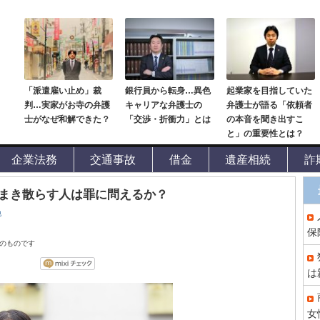
「派遣雇い止め」裁
銀行員から転身…異色
起業家を目指していた
判…実家がお寺の弁護
キャリアな弁護士の
弁護士が語る「依頼者
士がなぜ和解できた？
「交渉・折衝力」とは
の本音を聞き出すこ
と」の重要性とは？
企業法務
交通事故
借金
遺産相続
詐
まき散らす人は罪に問えるか？
他
保
点のものです
は
女