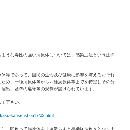
るような毒性の強い病原体については、感染症法という法律
原体等であって、国民の生命及び健康に影響を与えるおそれ
のため、一種病原体等から四種病原体等までを特定しその分
、届出、基準の遵守等の規制が設けられています。
して下さい。
kkaku-kansenshou17/03.html
ずに、間違って病原体をまき散らすと感染症法違反となりま