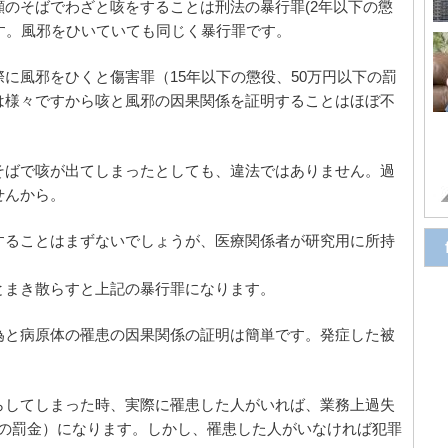
のそばでわざと咳をすることは刑法の暴行罪(2年以下の懲
す。風邪をひいていても同じく暴行罪です。
に風邪をひくと傷害罪（15年以下の懲役、50万円以下の罰
は様々ですから咳と風邪の因果関係を証明することはほぼ不
そばで咳が出てしまったとしても、違法ではありません。過
せんから。
することはまずないでしょうが、医療関係者が研究用に所持
とまき散らすと上記の暴行罪になります。
為と病原体の罹患の因果関係の証明は簡単です。発症した被
らしてしまった時、実際に罹患した人がいれば、業務上過失
以下の罰金）になります。しかし、罹患した人がいなければ犯罪