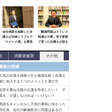
会社倒産を経験した弁
「離婚問題はストレス
護士は法律トラブルで
軽減が大事」母子家庭
「スピード感」を重視
で育った弁護士が語る
欺
消費者被害
その他
最新の投稿
人気の弁護士保険３社を徹底比較！弁護士
険に加入する５つのメリットと選び方
犯罪を重ねる親の介護を拒否したい！ 子
親を「介護しなければ」いけない？
商談をキャンセルし子供の看病に向かった
性社員 会社の解雇処分に問題はあるの