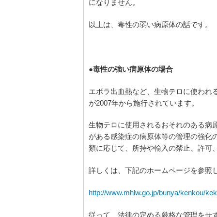
になりません。
以上は、毒性の弱い病原体の話です。
●毒性の強い病原体の場合
エボラ出血熱など、生物テロに使われ
が2007年から施行されています。
生物テロに使用されるおそれのある病
がある感染症の病原体等の管理の強化
類に応じて、所持や輸入の禁止、許可
詳しくは、下記のホームページを参照
http://www.mhlw.go.jp/bunya/kenkou/ke
従って、法律の定める厳格な管理をせ