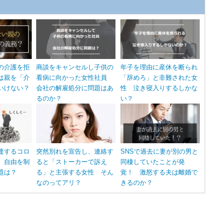
の介護を拒
商談をキャンセルし子供の
年子を理由に産休を断られ
は親を「介
看病に向かった女性社員
「辞めろ」と非難された女
いけない？
会社の解雇処分に問題はあ
性 泣き寝入りするしかな
るのか？
い？
達するコロ
突然別れを宣告し、連絡す
SNSで過去に妻が別の男と
 自由を制
ると「ストーカーで訴え
同棲していたことが発
題は？
る」と主張する女性 そん
覚！ 激怒する夫は離婚で
なのってアリ？
きるのか？