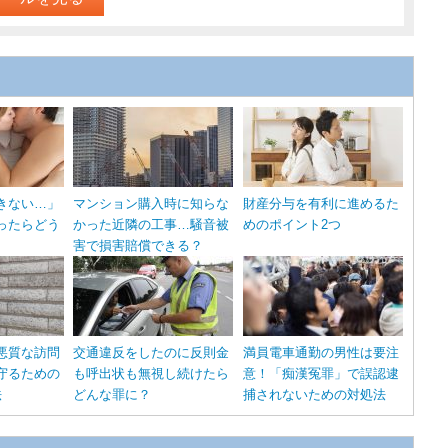
きない…」
マンション購入時に知らな
財産分与を有利に進めるた
ったらどう
かった近隣の工事…騒音被
めのポイント2つ
害で損害賠償できる？
悪質な訪問
交通違反をしたのに反則金
満員電車通勤の男性は要注
守るための
も呼出状も無視し続けたら
意！「痴漢冤罪」で誤認逮
法
どんな罪に？
捕されないための対処法