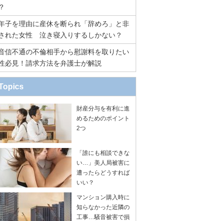
？
年子を理由に産休を断られ「辞めろ」と非
された女性 泣き寝入りするしかない？
音信不通の不倫相手から慰謝料を取りたい
性必見！請求方法を弁護士が解説
Topics
財産分与を有利に進
めるためのポイント
2つ
「誰にも相談できな
い…」美人局被害に
遭ったらどうすれば
いい？
マンション購入時に
知らなかった近隣の
工事…騒音被害で損