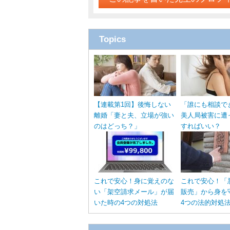
Topics
【連載第1回】後悔しない
「誰にも相談で
離婚「妻と夫、立場が強い
美人局被害に遭
のはどっち？」
すればいい？
これで安心！身に覚えのな
これで安心！「
い「架空請求メール」が届
販売」から身を
いた時の4つの対処法
4つの法的対処