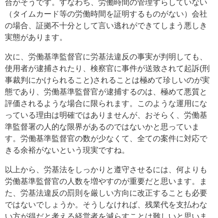
合がそうです。すなわち、労働時間の管理すらしていない
（タイムカード等の労働時間を証明するものがない）会社
の場合、証拠不十分として言い逃れができてしまう悪しき
実態があります。
次に、労働基準監督官に労基法違反の事実が判明しても、
使用者が逮捕されたり、検察官に事件が送致されて起訴(刑
事裁判にかけられること)されることは極めて珍しいのが実
態であり、労働基準監督官が逮捕するのは、極めて悪質と
評価されるような場合に限られます。このような運用にな
っている理由は明確ではありませんが、おそらく、労働基
準監督署の人的な限界があるのではないかと思っていま
す。労働基準監督官の数が少なくて、全ての案件に対応で
きる余裕がないという現実ですね。
以上から、労基法をしっかりと遵守させるには、何よりも
労働基準監督官の人数を増やすのが重要だと思います。ま
た、労基法違反の罰則を厳しい方向に改正することも必要
ではないでしょうか。そうしなければ、残業代を支払わな
い方が得だと考える経営者を減らすことは難しいと思いま