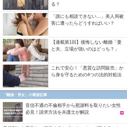
る？
「誰にも相談できない…」美人局被
害に遭ったらどうすればいい？
【連載第1回】後悔しない離婚「妻
と夫、立場が強いのはどっち？」
これで安心！「悪質な訪問販売」か
ら身を守るための4つの法的対処法
「離婚・男女」の最新記事
音信不通の不倫相手から慰謝料を取りたい女性
必見！請求方法を弁護士が解説