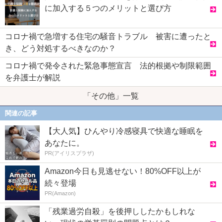
に加入する５つのメリットと選び方
コロナ禍で急増する住宅の騒音トラブル 被害に遭ったと
き、どう対処するべきなのか？
コロナ禍で発令された緊急事態宣言 法的根拠や制限範囲
を弁護士が解説
「その他」一覧
関連の記事
【大人気】ひんやり冷感寝具で快適な睡眠を
あなたに。
PR(アイリスプラザ)
Amazon今日も見逃せない！80%OFF以上が
続々登場
PR(Amazon)
「残業過労自殺」を後押ししたかもしれな