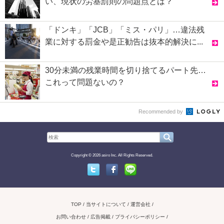
い、現状の労基罰則の問題点とは？
「ドンキ」「JCB」「ミス・パリ」…違法残
業に対する罰金や是正勧告は抜本的解決に...
30分未満の残業時間を切り捨てるパート先…
これって問題ないの？
Recommended by
Copyright © 2026 asiro Inc. All Rights Reserved.
Twitter
Facebook
Line
TOP
当サイトについて
運営会社
お問い合わせ / 広告掲載
プライバシーポリシー