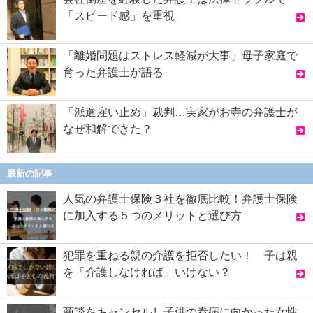
「スピード感」を重視
「離婚問題はストレス軽減が大事」母子家庭で
育った弁護士が語る
「派遣雇い止め」裁判…実家がお寺の弁護士が
なぜ和解できた？
最新の記事
人気の弁護士保険３社を徹底比較！弁護士保険
に加入する５つのメリットと選び方
犯罪を重ねる親の介護を拒否したい！ 子は親
を「介護しなければ」いけない？
商談をキャンセルし子供の看病に向かった女性