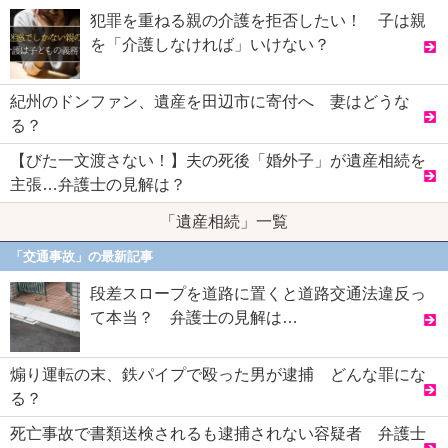
犯罪を重ねる親の介護を拒否したい！ 子は親
を「介護しなければ」いけない？
紀州のドンファン、遺産を田辺市に寄付へ 妻はどうな
る？
【びた一文渡さない！】夫の死後「婚外子」が遺産相続を
主張…弁護士の見解は？
「遺産相続」一覧
「交通事故」の最新記事
段差スロープを道路に置くと道路交通法違反っ
て本当？ 弁護士の見解は…
煽り運転の末、鉄パイプで殴った男が逮捕 どんな罪にな
る？
死亡事故で書類送検されるも逮捕されない容疑者 弁護士