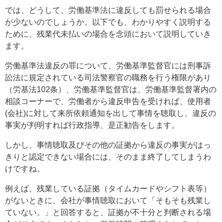
では、どうして、労働基準法に違反しても罰せられる場合
が少ないのでしょうか。以下でも、わかりやすく説明する
ために、残業代未払いの場合を念頭において説明していき
ます。
労働基準法違反の罪について、労働基準監督官には刑事訴
訟法に規定されている司法警察官の職務を行う権限があり
（労基法102条）、労働基準監督官は、労働基準監督署内の
相談コーナーで、労働者から違反申告を受ければ、使用者
(会社)に対して来所依頼通知を出して事情を聴取し、違反の
事実が判明すれば行政指導、是正勧告をします。
しかし、事情聴取及びその他の証拠から違反の事実がはっ
きりと認定できない場合には、そのまま終了してしまうわ
けですね。
例えば、残業している証拠（タイムカードやシフト表等）
がないときに、会社が事情聴取において「そもそも残業し
ていない。」と回答すると、証拠が不十分と判断される場