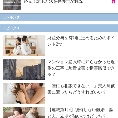
必見！請求方法を弁護士が解説
ランキング
トピックス
財産分与を有利に進めるためのポイ
ント2つ
マンション購入時に知らなかった近
隣の工事…騒音被害で損害賠償でき
る？
「誰にも相談できない…」美人局被
害に遭ったらどうすればいい？
【連載第1回】後悔しない離婚「妻
と夫、立場が強いのはどっち？」