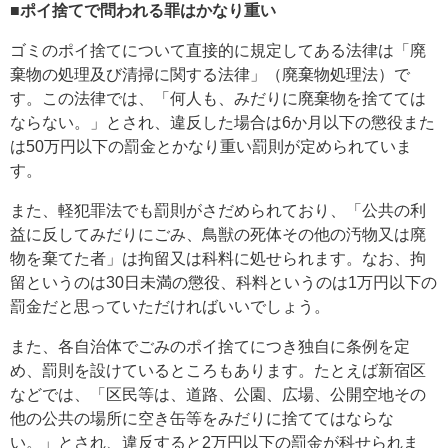
■ポイ捨てで問われる罪はかなり重い
ゴミのポイ捨てについて直接的に規定してある法律は「廃
棄物の処理及び清掃に関する法律」（廃棄物処理法）で
す。この法律では、「何人も、みだりに廃棄物を捨てては
ならない。」とされ、違反した場合は6か月以下の懲役また
は50万円以下の罰金とかなり重い罰則が定められていま
す。
また、軽犯罪法でも罰則がさだめられており、「公共の利
益に反してみだりにごみ、鳥獣の死体その他の汚物又は廃
物を棄てた者」は拘留又は科料に処せられます。なお、拘
留というのは30日未満の懲役、科料というのは1万円以下の
罰金だと思っていただければいいでしょう。
また、各自治体でごみのポイ捨てにつき独自に条例を定
め、罰則を設けているところもあります。たとえば新宿区
などでは、「区民等は、道路、公園、広場、公開空地その
他の公共の場所に空き缶等をみだりに捨ててはならな
い。」とされ、違反すると2万円以下の罰金が科せられま