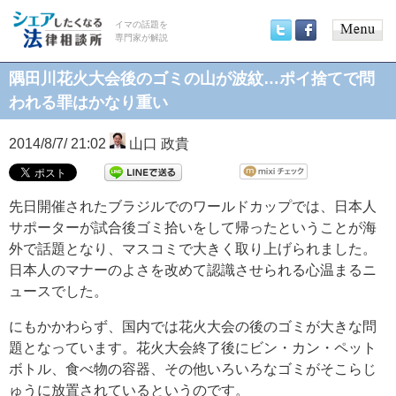
イマの話題を
専門家が解説
Main
Twitter
Facebook
menu
隅田川花火大会後のゴミの山が波紋…ポイ捨てで問
われる罪はかなり重い
2014/8/7/ 21:02
山口 政貴
先日開催されたブラジルでのワールドカップでは、日本人
サポーターが試合後ゴミ拾いをして帰ったということが海
外で話題となり、マスコミで大きく取り上げられました。
日本人のマナーのよさを改めて認識させられる心温まるニ
ュースでした。
にもかかわらず、国内では花火大会の後のゴミが大きな問
題となっています。花火大会終了後にビン・カン・ペット
ボトル、食べ物の容器、その他いろいろなゴミがそこらじ
ゅうに放置されているというのです。