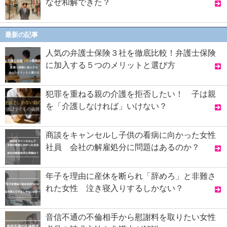
なぜ和解できた？
最新の記事
人気の弁護士保険３社を徹底比較！弁護士保険
に加入する５つのメリットと選び方
犯罪を重ねる親の介護を拒否したい！ 子は親
を「介護しなければ」いけない？
商談をキャンセルし子供の看病に向かった女性
社員 会社の解雇処分に問題はあるのか？
年子を理由に産休を断られ「辞めろ」と非難さ
れた女性 泣き寝入りするしかない？
音信不通の不倫相手から慰謝料を取りたい女性