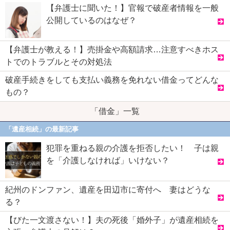
【弁護士に聞いた！】官報で破産者情報を一般
公開しているのはなぜ？
【弁護士が教える！】売掛金や高額請求…注意すべきホス
トでのトラブルとその対処法
破産手続きをしても支払い義務を免れない借金ってどんな
もの？
「借金」一覧
「遺産相続」の最新記事
犯罪を重ねる親の介護を拒否したい！ 子は親
を「介護しなければ」いけない？
紀州のドンファン、遺産を田辺市に寄付へ 妻はどうな
る？
【びた一文渡さない！】夫の死後「婚外子」が遺産相続を