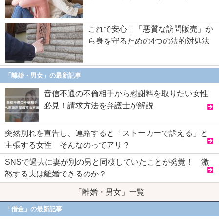
これで安心！「悪質な訪問販売」か
ら身を守るための4つの法的対処法
「離婚・男女」の最新記事
音信不通の不倫相手から慰謝料を取りたい女性
必見！請求方法を弁護士が解説
突然別れを宣告し、連絡すると「ストーカーで訴える」と
主張する女性 そんなのってアリ？
SNSで過去に妻が別の男と同棲していたことが発覚！ 激
怒する夫は離婚できるのか？
「離婚・男女」一覧
「借金」の最新記事