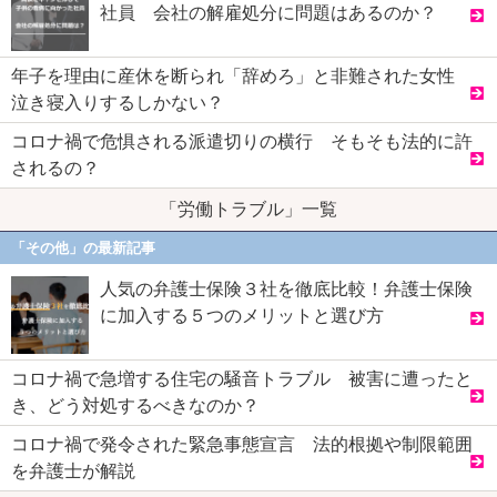
社員 会社の解雇処分に問題はあるのか？
年子を理由に産休を断られ「辞めろ」と非難された女性
泣き寝入りするしかない？
コロナ禍で危惧される派遣切りの横行 そもそも法的に許
されるの？
「労働トラブル」一覧
「その他」の最新記事
人気の弁護士保険３社を徹底比較！弁護士保険
に加入する５つのメリットと選び方
コロナ禍で急増する住宅の騒音トラブル 被害に遭ったと
き、どう対処するべきなのか？
コロナ禍で発令された緊急事態宣言 法的根拠や制限範囲
を弁護士が解説