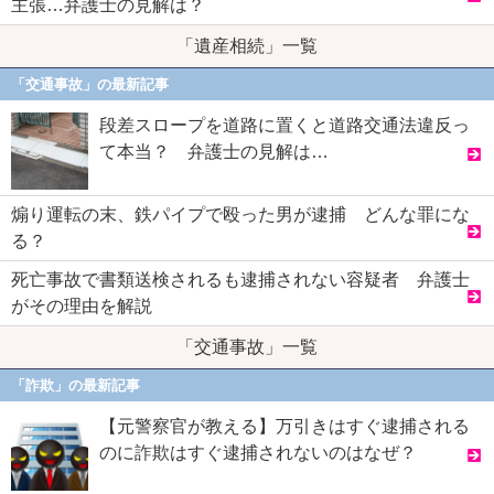
主張…弁護士の見解は？
「遺産相続」一覧
「交通事故」の最新記事
段差スロープを道路に置くと道路交通法違反っ
て本当？ 弁護士の見解は…
煽り運転の末、鉄パイプで殴った男が逮捕 どんな罪にな
る？
死亡事故で書類送検されるも逮捕されない容疑者 弁護士
がその理由を解説
「交通事故」一覧
「詐欺」の最新記事
【元警察官が教える】万引きはすぐ逮捕される
のに詐欺はすぐ逮捕されないのはなぜ？