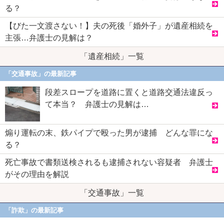
る？
【びた一文渡さない！】夫の死後「婚外子」が遺産相続を
主張…弁護士の見解は？
「遺産相続」一覧
「交通事故」の最新記事
段差スロープを道路に置くと道路交通法違反っ
て本当？ 弁護士の見解は…
煽り運転の末、鉄パイプで殴った男が逮捕 どんな罪にな
る？
死亡事故で書類送検されるも逮捕されない容疑者 弁護士
がその理由を解説
「交通事故」一覧
「詐欺」の最新記事