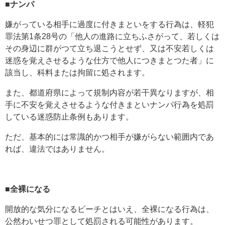
■ナンパ
嫌がっている相手に過度に付きまといをする行為は、軽犯
罪法第1条28号の「他人の進路に立ちふさがって、若しくは
その身辺に群がつて立ち退こうとせず、又は不安若しくは
迷惑を覚えさせるような仕方で他人につきまとつた者」に
該当し、科料または拘留に処されます。
また、都道府県によって規制内容が若干異なりますが、相
手に不安を覚えさせるような付きまといナンパ行為を処罰
している迷惑防止条例もあります。
ただ、基本的には常識的かつ相手が嫌がらない範囲内であ
れば、違法ではありません。
■全裸になる
開放的な気分になるビーチとはいえ、全裸になる行為は、
公然わいせつ罪として処罰される可能性があります。