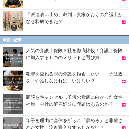
「派遣雇い止め」裁判…実家がお寺の弁護士が
なぜ和解できた？
最新の記事
人気の弁護士保険３社を徹底比較！弁護士保険
に加入する５つのメリットと選び方
犯罪を重ねる親の介護を拒否したい！ 子は親
を「介護しなければ」いけない？
商談をキャンセルし子供の看病に向かった女性
社員 会社の解雇処分に問題はあるのか？
年子を理由に産休を断られ「辞めろ」と非難さ
れた女性 泣き寝入りするしかない？