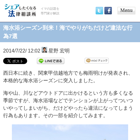
イマの話題を
専門家が解説
Main
Twitter
Facebook
menu
海水浴シーズン到来！海でやりがちだけど違法な行
為7選
2014/7/22/ 12:02
星野 宏明
西日本に続き、関東甲信越地方でも梅雨明けが発表され、
本格的な海水浴シーズンに突入しました。
海や山、川などアウトドアに出かけるという方も多くなる
季節ですが、海水浴場などでテンションが上がってついつ
いやってしまいがち、だけどやったら違法になってしまう
行為もあります。その一部を紹介してみます。