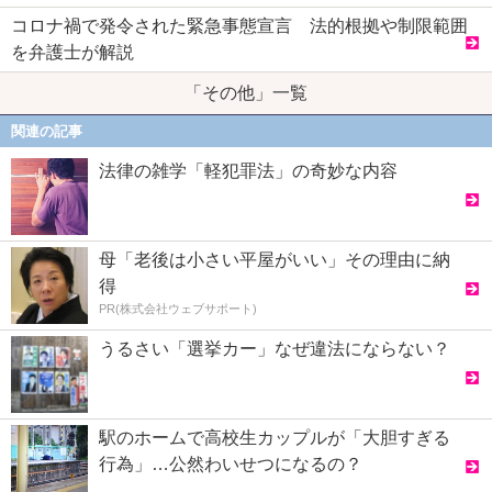
コロナ禍で発令された緊急事態宣言 法的根拠や制限範囲
を弁護士が解説
「その他」一覧
関連の記事
法律の雑学「軽犯罪法」の奇妙な内容
母「老後は小さい平屋がいい」その理由に納
得
PR(株式会社ウェブサポート)
うるさい「選挙カー」なぜ違法にならない？
駅のホームで高校生カップルが「大胆すぎる
行為」…公然わいせつになるの？