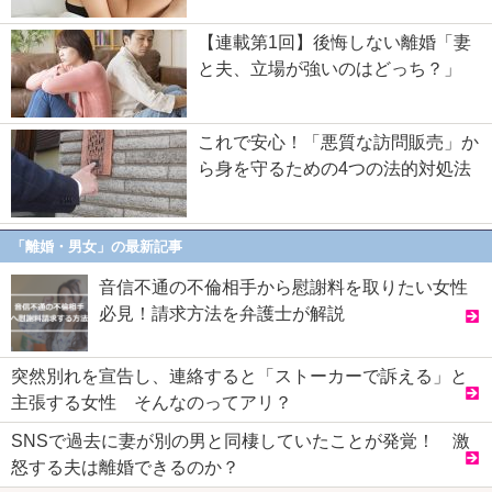
【連載第1回】後悔しない離婚「妻
と夫、立場が強いのはどっち？」
これで安心！「悪質な訪問販売」か
ら身を守るための4つの法的対処法
「離婚・男女」の最新記事
音信不通の不倫相手から慰謝料を取りたい女性
必見！請求方法を弁護士が解説
突然別れを宣告し、連絡すると「ストーカーで訴える」と
主張する女性 そんなのってアリ？
SNSで過去に妻が別の男と同棲していたことが発覚！ 激
怒する夫は離婚できるのか？