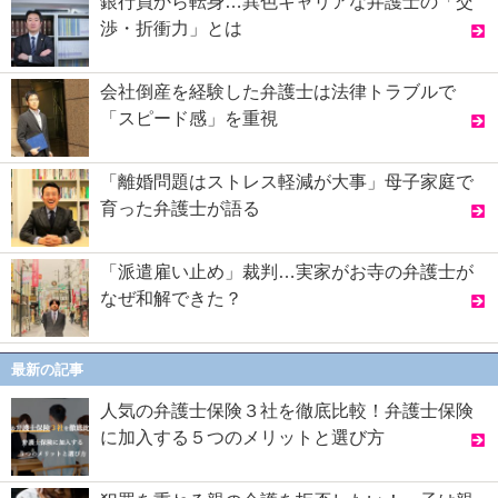
銀行員から転身…異色キャリアな弁護士の「交
渉・折衝力」とは
会社倒産を経験した弁護士は法律トラブルで
「スピード感」を重視
「離婚問題はストレス軽減が大事」母子家庭で
育った弁護士が語る
「派遣雇い止め」裁判…実家がお寺の弁護士が
なぜ和解できた？
最新の記事
人気の弁護士保険３社を徹底比較！弁護士保険
に加入する５つのメリットと選び方