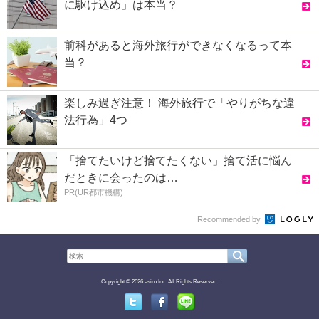
に駆け込め」は本当？
前科があると海外旅行ができなくなるって本
当？
楽しみ過ぎ注意！ 海外旅行で「やりがちな違
法行為」4つ
「捨てたいけど捨てたくない」捨て活に悩ん
だときに会ったのは…
PR(UR都市機構)
Recommended by
Copyright © 2026 asiro Inc. All Rights Reserved.
Twitter
Facebook
Line