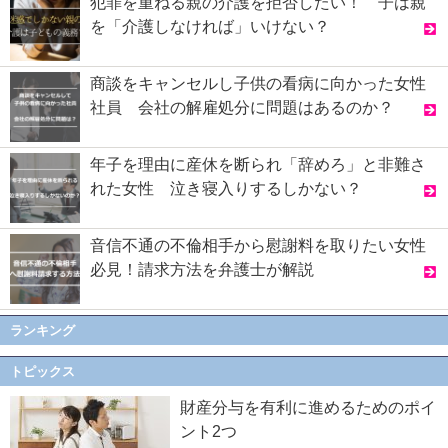
犯罪を重ねる親の介護を拒否したい！ 子は親
を「介護しなければ」いけない？
商談をキャンセルし子供の看病に向かった女性
社員 会社の解雇処分に問題はあるのか？
年子を理由に産休を断られ「辞めろ」と非難さ
れた女性 泣き寝入りするしかない？
音信不通の不倫相手から慰謝料を取りたい女性
必見！請求方法を弁護士が解説
ランキング
トピックス
財産分与を有利に進めるためのポイ
ント2つ