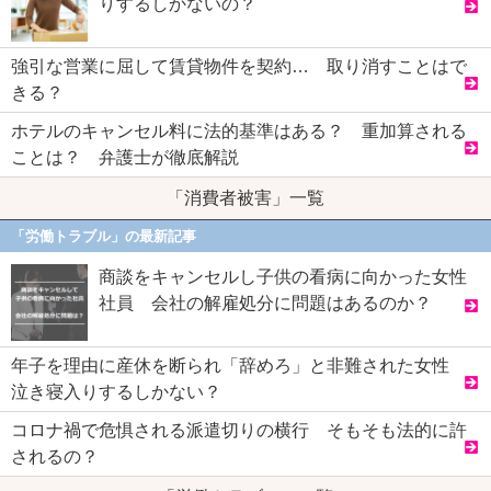
りするしかないの？
強引な営業に屈して賃貸物件を契約… 取り消すことはで
きる？
ホテルのキャンセル料に法的基準はある？ 重加算される
ことは？ 弁護士が徹底解説
「消費者被害」一覧
「労働トラブル」の最新記事
商談をキャンセルし子供の看病に向かった女性
社員 会社の解雇処分に問題はあるのか？
年子を理由に産休を断られ「辞めろ」と非難された女性
泣き寝入りするしかない？
コロナ禍で危惧される派遣切りの横行 そもそも法的に許
されるの？