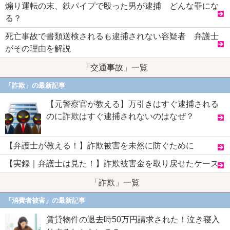
煽り運転の末、鉄パイプで殴った男が逮捕 どんな罪にな
る？
死亡事故で書類送検されるも逮捕されない容疑者 弁護士
がその理由を解説
「交通事故」一覧
「詐欺」の最新記事
【元警察官が教える】万引きはすぐ逮捕される
のに詐欺はすぐ逮捕されないのはなぜ？
【弁護士が教える！】詐欺被害を未然に防ぐために
【実録｜弁護士は見た！】詐欺被害金を取り戻せたケース
「詐欺」一覧
「消費者被害」の最新記事
賃貸物件の退去時50万円請求された！泣き寝入