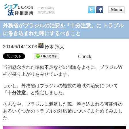
イマの話題を
専門家が解説
Main
Twitter
Facebook
menu
外務省がブラジルの治安を「十分注意」に トラブル
に巻き込まれた時にするべきこと
2014/6/14/ 18:03
鈴木 翔太
Check
当初懸念された準備不足などの問題をよそに、ブラジルW
杯が盛り上がりをみせています。
しかし、外務省はブラジルの複数の地域の治安について
「
十分注意
」と指定しました。
そんな中、ブラジルに渡航した際、巻き込まれる可能性の
あるいくつかのトラブルの対応策についてまとめてみまし
た。