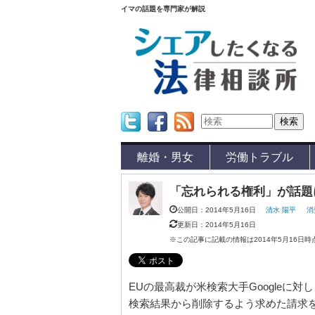
イマの話題を専門家が解説
Twitter
Facebook
Feed
離婚・男女
労働トラブル
「忘れられる権利」が話題
公開日：2014年5月16日
清水 陽平
消
更新日：2014年5月16日
※この記事に記載の情報は2014年5月16日
EUの最高裁が米検索大手Googleに
検索結果から削除するよう求めた請求