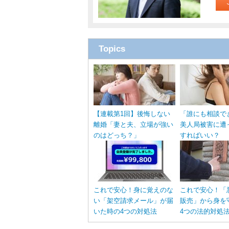
Topics
【連載第1回】後悔しない
「誰にも相談で
離婚「妻と夫、立場が強い
美人局被害に遭
のはどっち？」
すればいい？
これで安心！身に覚えのな
これで安心！「
い「架空請求メール」が届
販売」から身を
いた時の4つの対処法
4つの法的対処