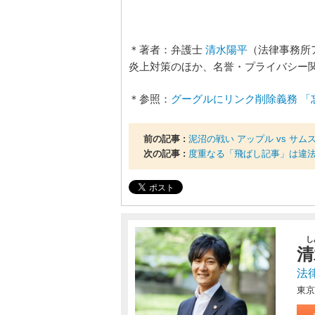
＊著者：弁護士
清水陽平
（法律事務所
炎上対策のほか、名誉・プライバシー
＊参照：
グーグルにリンク削除義務 「忘
前の記事 :
泥沼の戦い アップル vs サ
次の記事 :
度重なる「飛ばし記事」は違
し
清
法
東京