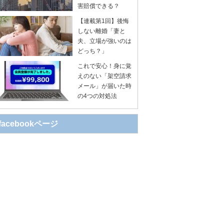
害賠償できる？
【連載第1回】後悔
しない離婚「妻と
夫、立場が強いのは
どっち？」
これで安心！身に覚
えのない「架空請求
メール」が届いた時
の4つの対処法
facebookページ