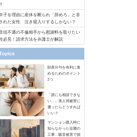
？
年子を理由に産休を断られ「辞めろ」と非
された女性 泣き寝入りするしかない？
音信不通の不倫相手から慰謝料を取りたい
性必見！請求方法を弁護士が解説
Topics
財産分与を有利に進
めるためのポイント
2つ
「誰にも相談できな
い…」美人局被害に
遭ったらどうすれば
いい？
マンション購入時に
知らなかった近隣の
工事…騒音被害で損