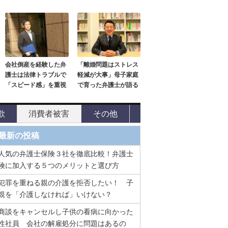
会社倒産を経験した弁
「離婚問題はストレス
護士は法律トラブルで
軽減が大事」母子家庭
「スピード感」を重視
で育った弁護士が語る
欺
消費者被害
その他
最新の投稿
人気の弁護士保険３社を徹底比較！弁護士
険に加入する５つのメリットと選び方
犯罪を重ねる親の介護を拒否したい！ 子
親を「介護しなければ」いけない？
商談をキャンセルし子供の看病に向かった
性社員 会社の解雇処分に問題はあるの