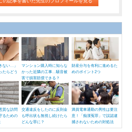
この記事を書いた先生のプロフィールを見る
きない…」
マンション購入時に知らな
財産分与を有利に進めるた
ったらどう
かった近隣の工事…騒音被
めのポイント2つ
害で損害賠償できる？
悪質な訪問
交通違反をしたのに反則金
満員電車通勤の男性は要注
守るための
も呼出状も無視し続けたら
意！「痴漢冤罪」で誤認逮
法
どんな罪に？
捕されないための対処法