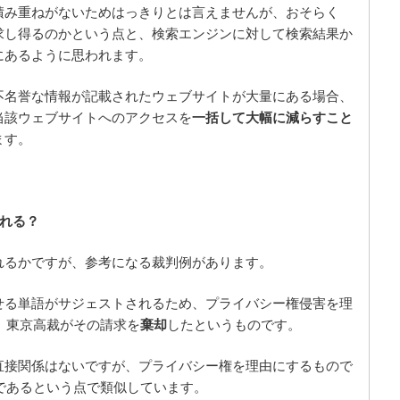
積み重ねがないためはっきりとは言えませんが、おそらく
求し得るのかという点と、検索エンジンに対して検索結果か
にあるように思われます。
不名誉な情報が記載されたウェブサイトが大量にある場合、
当該ウェブサイトへのアクセスを
一括して大幅に減らすこと
ます。
れる？
れるかですが、参考になる裁判例があります。
せる単語がサジェストされるため、プライバシー権侵害を理
ろ、東京高裁がその請求を
棄却
したというものです。
直接関係はないですが、プライバシー権を理由にするもので
のであるという点で類似しています。