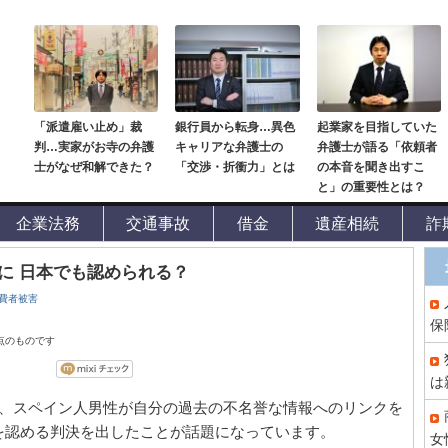
「派遣雇い止め」裁
銀行員から転身…異色
起業家を目指していた
判…実家がお寺の弁護
キャリアな弁護士の
弁護士が語る「依頼者
士がなぜ和解できた？
「交渉・折衝力」とは
の本音を聞き出すこ
と」の重要性とは？
企業法務
交通事故
借金
遺産相続
詐
に 日本でも認められる？
費者被害
保
時点のものです
は
対し、スペイン人男性が自分の過去の不名誉な情報へのリンクを
を認める判決を出したことが話題になっています。
女