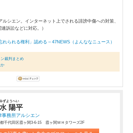
アルシエン。インターネット上でされる誹謗中傷への対策、
関連訴訟などに対応。）
れられる権利」認める – 47NEWS（よんななニュース）
ムスン裁判まとめ
法か
みずようへい
水 陽平
律事務所アルシエン
都千代田区霞ヶ関3-6-15 霞ヶ関ＭＨタワーズ2F