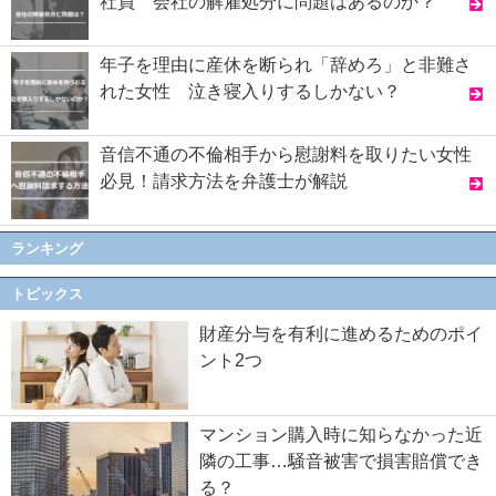
社員 会社の解雇処分に問題はあるのか？
年子を理由に産休を断られ「辞めろ」と非難さ
れた女性 泣き寝入りするしかない？
音信不通の不倫相手から慰謝料を取りたい女性
必見！請求方法を弁護士が解説
ランキング
トピックス
財産分与を有利に進めるためのポイ
ント2つ
マンション購入時に知らなかった近
隣の工事…騒音被害で損害賠償でき
る？