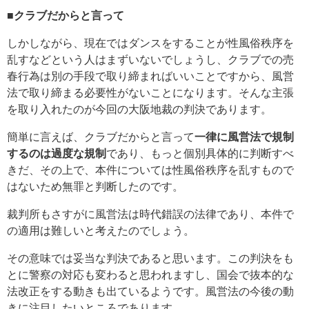
■クラブだからと言って
しかしながら、現在ではダンスをすることが性風俗秩序を
乱すなどという人はまずいないでしょうし、クラブでの売
春行為は別の手段で取り締まればいいことですから、風営
法で取り締まる必要性がないことになります。そんな主張
を取り入れたのが今回の大阪地裁の判決であります。
簡単に言えば、クラブだからと言って
一律に風営法で規制
するのは過度な規制
であり、もっと個別具体的に判断すべ
きだ、その上で、本件については性風俗秩序を乱すもので
はないため無罪と判断したのです。
裁判所もさすがに風営法は時代錯誤の法律であり、本件で
の適用は難しいと考えたのでしょう。
その意味では妥当な判決であると思います。この判決をも
とに警察の対応も変わると思われますし、国会で抜本的な
法改正をする動きも出ているようです。風営法の今後の動
きに注目したいところであります。