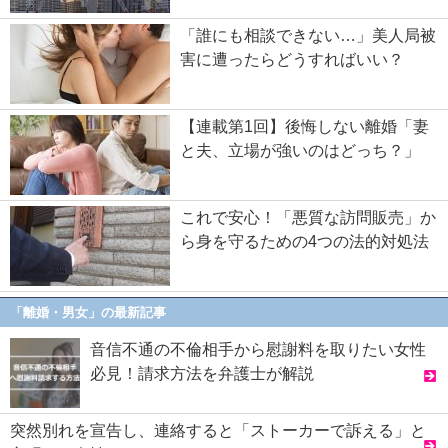
「誰にも相談できない…」美人局被
害に遭ったらどうすればいい？
【連載第1回】後悔しない離婚「妻
と夫、立場が強いのはどっち？」
これで安心！「悪質な訪問販売」か
ら身を守るための4つの法的対処法
「離婚・男女」の最新記事
音信不通の不倫相手から慰謝料を取りたい女性
必見！請求方法を弁護士が解説
突然別れを宣告し、連絡すると「ストーカーで訴える」と