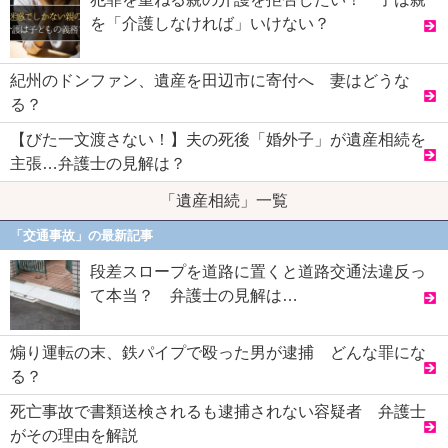
を「介護しなければ」いけない？
紀州のドンファン、遺産を田辺市に寄付へ 妻はどうな
る？
【びた一文渡さない！】夫の死後「婚外子」が遺産相続を
主張…弁護士の見解は？
「遺産相続」一覧
「交通事故」の最新記事
段差スロープを道路に置くと道路交通法違反っ
て本当？ 弁護士の見解は…
煽り運転の末、鉄パイプで殴った男が逮捕 どんな罪にな
る？
死亡事故で書類送検されるも逮捕されない容疑者 弁護士
がその理由を解説