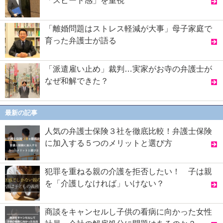
「スピード感」を重視
「離婚問題はストレス軽減が大事」母子家庭で
育った弁護士が語る
「派遣雇い止め」裁判…実家がお寺の弁護士が
なぜ和解できた？
最新の記事
人気の弁護士保険３社を徹底比較！弁護士保険
に加入する５つのメリットと選び方
犯罪を重ねる親の介護を拒否したい！ 子は親
を「介護しなければ」いけない？
商談をキャンセルし子供の看病に向かった女性