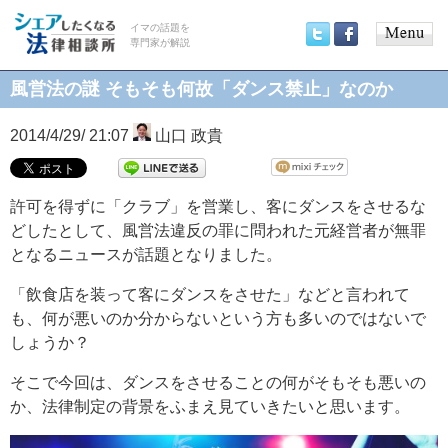
イマの話題を
専門家が解説
Main
Twitter
Facebook
menu
風営法の謎 そもそも何故「ダンス禁止」なのか
2014/4/29/ 21:07
山口 政貴
許可を得ずに「クラブ」を営業し、客にダンスをさせるな
どしたとして、風営法違反の罪に問われた元経営者が無罪
となるニュースが話題となりました。
「飲食店を装って客にダンスをさせた」などと言われて
も、何が悪いのか分からないという方も多いのではないで
しょうか？
そこで今回は、ダンスをさせることの何がそもそも悪いの
か、法律制定の背景をふまえ見ていきたいと思います。