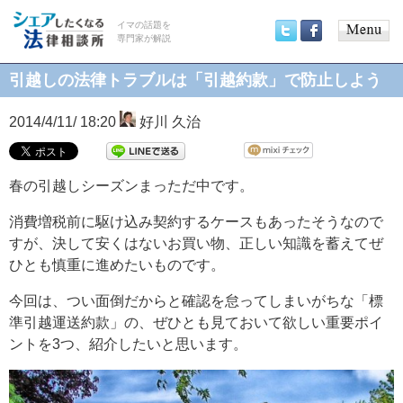
イマの話題を
専門家が解説
Main
Twitter
Facebook
menu
引越しの法律トラブルは「引越約款」で防止しよう
2014/4/11/ 18:20
好川 久治
春の引越しシーズンまっただ中です。
消費増税前に駆け込み契約するケースもあったそうなので
すが、決して安くはないお買い物、正しい知識を蓄えてぜ
ひとも慎重に進めたいものです。
今回は、つい面倒だからと確認を怠ってしまいがちな「標
準引越運送約款」の、ぜひとも見ておいて欲しい重要ポイ
ントを3つ、紹介したいと思います。