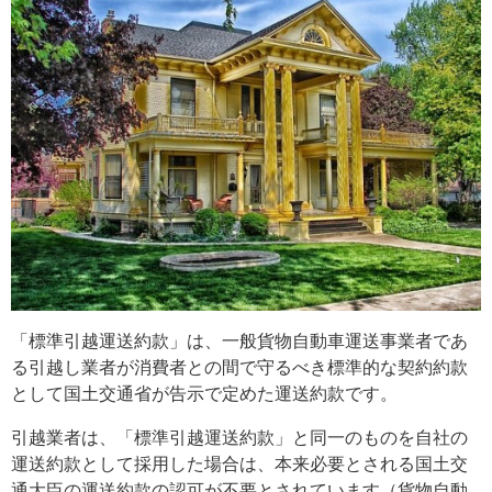
「標準引越運送約款」は、一般貨物自動車運送事業者であ
る引越し業者が消費者との間で守るべき標準的な契約約款
として国土交通省が告示で定めた運送約款です。
引越業者は、「標準引越運送約款」と同一のものを自社の
運送約款として採用した場合は、本来必要とされる国土交
通大臣の運送約款の認可が不要とされています（貨物自動