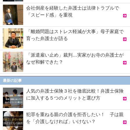
会社倒産を経験した弁護士は法律トラブルで
「スピード感」を重視
「離婚問題はストレス軽減が大事」母子家庭で
育った弁護士が語る
「派遣雇い止め」裁判…実家がお寺の弁護士が
なぜ和解できた？
最新の記事
人気の弁護士保険３社を徹底比較！弁護士保険
に加入する５つのメリットと選び方
犯罪を重ねる親の介護を拒否したい！ 子は親
を「介護しなければ」いけない？