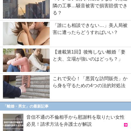
隣の工事…騒音被害で損害賠償でき
る？
「誰にも相談できない…」美人局被
害に遭ったらどうすればいい？
【連載第1回】後悔しない離婚「妻
と夫、立場が強いのはどっち？」
これで安心！「悪質な訪問販売」か
ら身を守るための4つの法的対処法
「離婚・男女」の最新記事
音信不通の不倫相手から慰謝料を取りたい女性
必見！請求方法を弁護士が解説