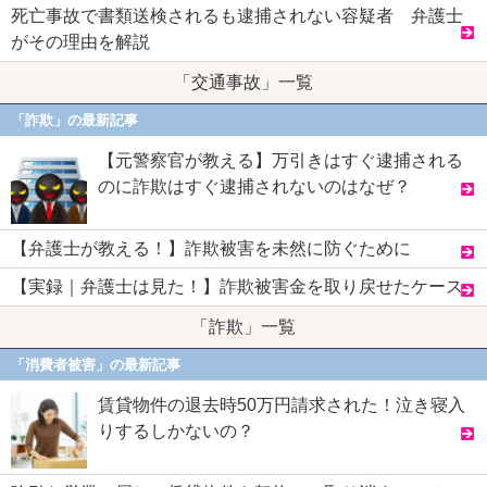
死亡事故で書類送検されるも逮捕されない容疑者 弁護士
がその理由を解説
「交通事故」一覧
「詐欺」の最新記事
【元警察官が教える】万引きはすぐ逮捕される
のに詐欺はすぐ逮捕されないのはなぜ？
【弁護士が教える！】詐欺被害を未然に防ぐために
【実録｜弁護士は見た！】詐欺被害金を取り戻せたケース
「詐欺」一覧
「消費者被害」の最新記事
賃貸物件の退去時50万円請求された！泣き寝入
りするしかないの？