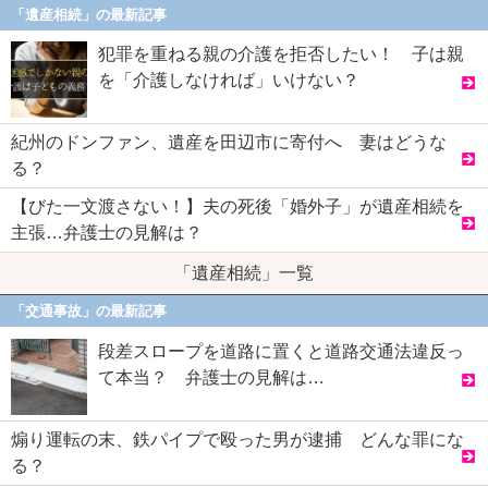
「遺産相続」の最新記事
犯罪を重ねる親の介護を拒否したい！ 子は親
を「介護しなければ」いけない？
紀州のドンファン、遺産を田辺市に寄付へ 妻はどうな
る？
【びた一文渡さない！】夫の死後「婚外子」が遺産相続を
主張…弁護士の見解は？
「遺産相続」一覧
「交通事故」の最新記事
段差スロープを道路に置くと道路交通法違反っ
て本当？ 弁護士の見解は…
煽り運転の末、鉄パイプで殴った男が逮捕 どんな罪にな
る？