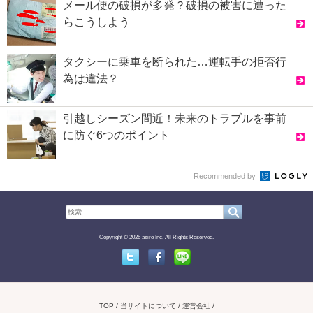
メール便の破損が多発？破損の被害に遭った
らこうしよう
タクシーに乗車を断られた…運転手の拒否行
為は違法？
引越しシーズン間近！未来のトラブルを事前
に防ぐ6つのポイント
Recommended by
Copyright © 2026 asiro Inc. All Rights Reserved.
Twitter
Facebook
Line
TOP
当サイトについて
運営会社