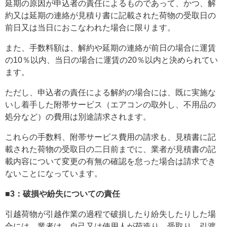
延期の原因が申込者の責任によるものであって、かつ、解
約又は延期の連絡が見積り書に記載された荷物の受取日の
前日又は当日におこなわれた場合に限ります。
また、手数料額は、解約や延期の連絡が前日の場合に運賃
の10％以内、当日の場合に運賃の20％以内と決められてい
ます。
ただし、申込者の責任による解約の場合には、既に実施な
いし着手した附帯サービス（エアコンの取外し、不用品の
処分など）の費用は別途請求されます。
これらの手数料、附帯サービス費用の請求も、見積書に記
載された荷物の受取日の二日前までに、業者が見積書の記
載内容について変更の有無の確認を怠った場合は請求でき
ないことになっています。
■3：破損や紛失についての責任
引越荷物が引越作業の過程で破損したり紛失したりした場
合には、業者は、自己又は使用人が荷造り、受取り、引渡