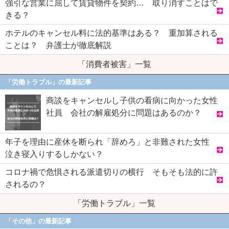
強引な営業に屈して賃貸物件を契約… 取り消すことはで
きる？
ホテルのキャンセル料に法的基準はある？ 重加算される
ことは？ 弁護士が徹底解説
「消費者被害」一覧
「労働トラブル」の最新記事
商談をキャンセルし子供の看病に向かった女性
社員 会社の解雇処分に問題はあるのか？
年子を理由に産休を断られ「辞めろ」と非難された女性
泣き寝入りするしかない？
コロナ禍で危惧される派遣切りの横行 そもそも法的に許
されるの？
「労働トラブル」一覧
「その他」の最新記事