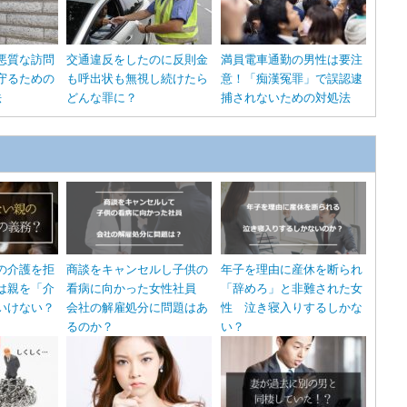
悪質な訪問
交通違反をしたのに反則金
満員電車通勤の男性は要注
守るための
も呼出状も無視し続けたら
意！「痴漢冤罪」で誤認逮
法
どんな罪に？
捕されないための対処法
の介護を拒
商談をキャンセルし子供の
年子を理由に産休を断られ
は親を「介
看病に向かった女性社員
「辞めろ」と非難された女
いけない？
会社の解雇処分に問題はあ
性 泣き寝入りするしかな
るのか？
い？