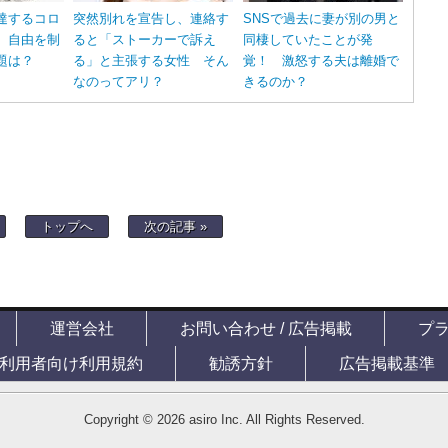
達するコロ
突然別れを宣告し、連絡す
SNSで過去に妻が別の男と
 自由を制
ると「ストーカーで訴え
同棲していたことが発
題は？
る」と主張する女性 そん
覚！ 激怒する夫は離婚で
なのってアリ？
きるのか？
トップへ
次の記事 »
運営会社
お問い合わせ / 広告掲載
プ
利用者向け利用規約
勧誘方針
広告掲載基準
Copyright © 2026 asiro Inc. All Rights Reserved.