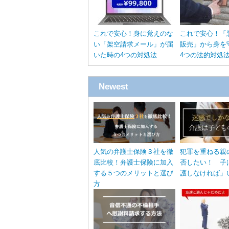
これで安心！身に覚えのな
これで安心！「
い「架空請求メール」が届
販売」から身を
いた時の4つの対処法
4つの法的対処
Newest
人気の弁護士保険３社を徹
犯罪を重ねる親
底比較！弁護士保険に加入
否したい！ 子
する５つのメリットと選び
護しなければ」
方