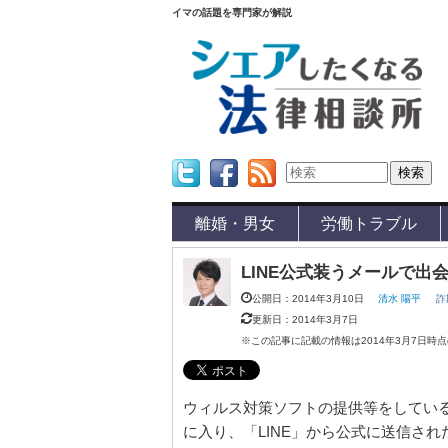
イマの話題を専門家が解説
Twitter
Facebook
Feed
離婚・男女
労働トラブル
LINE公式装うメールで出
公開日：2014年3月10日
清水 陽平
詐
更新日：2014年3月7日
※この記事に記載の情報は2014年3月7日時
ウィルス対策ソフトの提供等をしてい
に入り、「LINE」から公式に送信さ