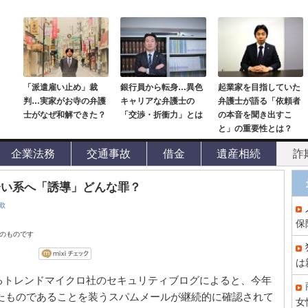
「派遣雇い止め」裁
銀行員から転身…異色
起業家を目指していた
判…実家がお寺の弁護
キャリアな弁護士の
弁護士が語る「依頼者
士がなぜ和解できた？
「交渉・折衝力」とは
の本音を聞き出すこ
と」の重要性とは？
企業法務
交通事故
借金
遺産相続
詐
会い系へ「誘導」どんな罪？
欺
保
点のものです
は
るトレンドマイクロ社のセキュリティブログによると、今年
れたものであることを装うスパムメールが継続的に確認されて
女