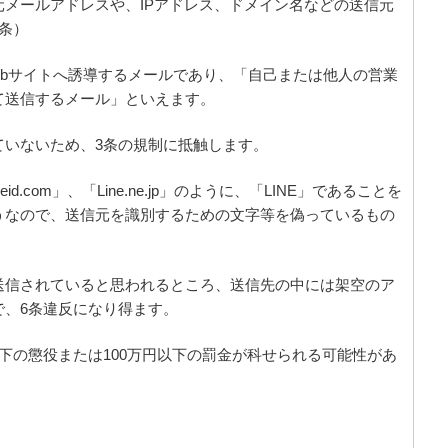
メールアドレスや、IPアドレス、ドメイン名などの送信元
条）
Webサイトへ誘導するメールであり、「自己または他人の営業
て送信するメール」といえます。
ていないため、3条の規制に抵触します。
id.com」、「Line.ne.jp」のように、「LINE」であることを
うなので、送信元を識別するための文字等を偽っているもの
送信されていると思われるところ、送信先の中には架空のア
で、6条違反になり得ます。
下の懲役または100万円以下の罰金が科せられる可能性があ