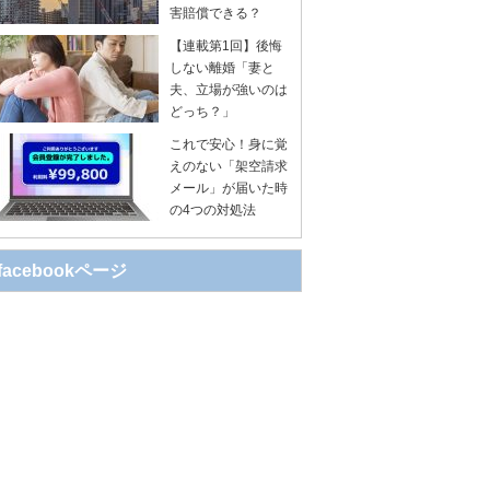
害賠償できる？
【連載第1回】後悔
しない離婚「妻と
夫、立場が強いのは
どっち？」
これで安心！身に覚
えのない「架空請求
メール」が届いた時
の4つの対処法
facebookページ