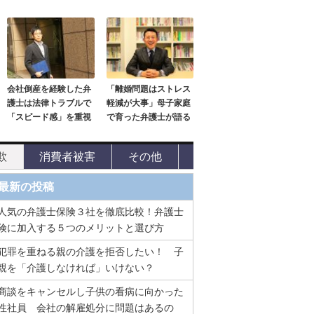
会社倒産を経験した弁
「離婚問題はストレス
護士は法律トラブルで
軽減が大事」母子家庭
「スピード感」を重視
で育った弁護士が語る
欺
消費者被害
その他
最新の投稿
人気の弁護士保険３社を徹底比較！弁護士
険に加入する５つのメリットと選び方
犯罪を重ねる親の介護を拒否したい！ 子
親を「介護しなければ」いけない？
商談をキャンセルし子供の看病に向かった
性社員 会社の解雇処分に問題はあるの