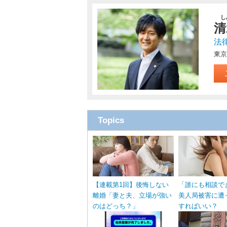
し
清
法
東京
Topics
【連載第1回】後悔しない
「誰にも相談で
離婚「妻と夫、立場が強い
美人局被害に遭
のはどっち？」
すればいい？