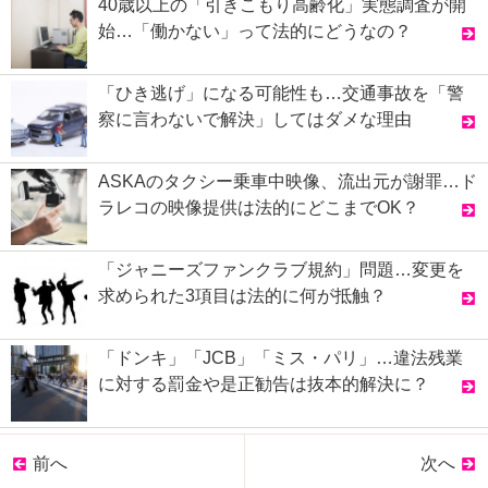
40歳以上の「引きこもり高齢化」実態調査が開
始…「働かない」って法的にどうなの？
「ひき逃げ」になる可能性も…交通事故を「警
察に言わないで解決」してはダメな理由
ASKAのタクシー乗車中映像、流出元が謝罪…ド
ラレコの映像提供は法的にどこまでOK？
「ジャニーズファンクラブ規約」問題…変更を
求められた3項目は法的に何が抵触？
「ドンキ」「JCB」「ミス・パリ」…違法残業
に対する罰金や是正勧告は抜本的解決に？
前へ
次へ