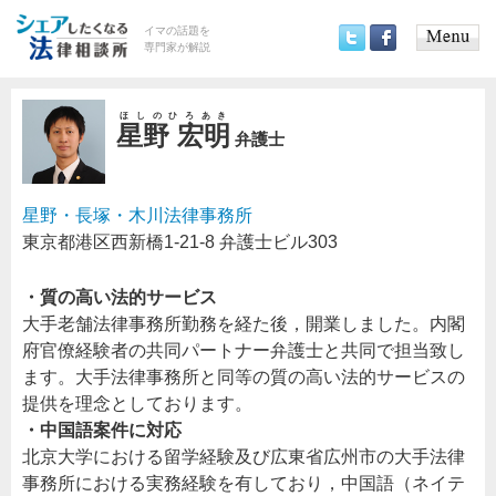
イマの話題を
専門家が解説
Main
Twitter
Facebook
menu
ほしのひろあき
星野 宏明
弁護士
星野・長塚・木川法律事務所
東京都港区西新橋1‐21‐8 弁護士ビル303
・質の高い法的サービス
大手老舗法律事務所勤務を経た後，開業しました。内閣
府官僚経験者の共同パートナー弁護士と共同で担当致し
ます。大手法律事務所と同等の質の高い法的サービスの
提供を理念としております。
・中国語案件に対応
北京大学における留学経験及び広東省広州市の大手法律
事務所における実務経験を有しており，中国語（ネイテ