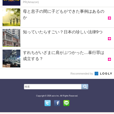
PR(Amazon)
母と息子の間に子どもができた事例はあるの
か
知っていたらすごい？日本の珍しい法律9つ
すれちがいざまに肩がぶつかった…暴行罪は
成立する？
Recommended by
Copyright © 2026 asiro Inc. All Rights Reserved.
Twitter
Facebook
Line